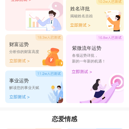
进了一束阳光，这阳光温暖了他的心。与这束阳光
姓名详批
揭秘姓名吉凶
一起投进他生活的还有乐观的精神、大胆的希望和
勃勃生机。于是，男方暗自觉得心灵深处又黑又冷
地角落被照亮了，埋在记忆深处的昔日美好情感和
财富运势
梦想又复苏了。他暗自承认是女方引导他开始了新
紫微流年运势
分析你的财富高度
各项运势详批，
生活。射手女喜欢从这里到那里不断地旅行，热心
新的一年新的机遇！
于养动物，去热闹场合。要她在一个地方呆一段日
子，生活又没什么大变化，她就会烦躁不安。她乐
事业运势
于结识新朋友，不受拘束地和人们相处。要束缚她
解读您的事业天赋
行动的话，那就会令她感到压抑、失去活力，陷入
极度焦虑中，甚至会得精神疾患。一句话，女方只
宜在宽松环境中生活。天蝎男好静，喜欢独处，不
恋爱情感
愿被打扰。他特别看重自己的隐私，小心翼翼提防