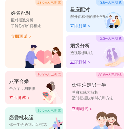
别人知道，所以就更不喜交际了。于是，他和女方
星座配对
姓名配对
解开你和他的缘分密码
会在如何待人接物方面产生矛盾，不过这并非无法
配对指数分析
了解你们如何相处
解决。只要双方提前沟通好解决的方案，互相退后
一步，就会发现生活还是那么的和谐、美好。
姻缘分析
星座乐原创文章，转载需注明出处
透视姻缘时机
八字合婚
命中注定另一半
合八字，测姻缘
单身姻缘大解析
适时把握脱单时机和方法
恋爱桃花运
你一生会遇到几朵桃花