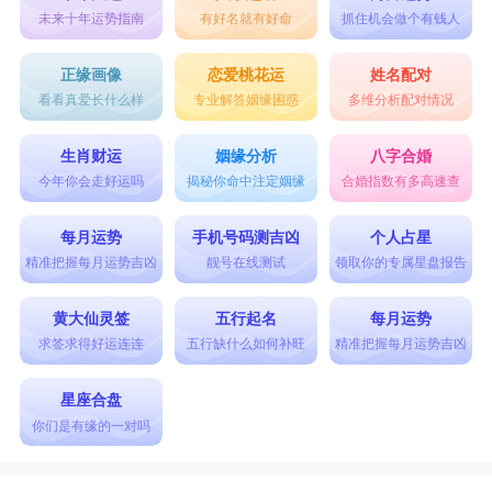
未来十年运势指南
有好名就有好命
抓住机会做个有钱人
正缘画像
恋爱桃花运
姓名配对
看看真爱长什么样
专业解答姻缘困惑
多维分析配对情况
生肖财运
姻缘分析
八字合婚
今年你会走好运吗
揭秘你命中注定姻缘
合婚指数有多高速查
每月运势
手机号码测吉凶
个人占星
精准把握每月运势吉凶
靓号在线测试
领取你的专属星盘报告
黄大仙灵签
五行起名
每月运势
求签求得好运连连
五行缺什么如何补旺
精准把握每月运势吉凶
星座合盘
你们是有缘的一对吗