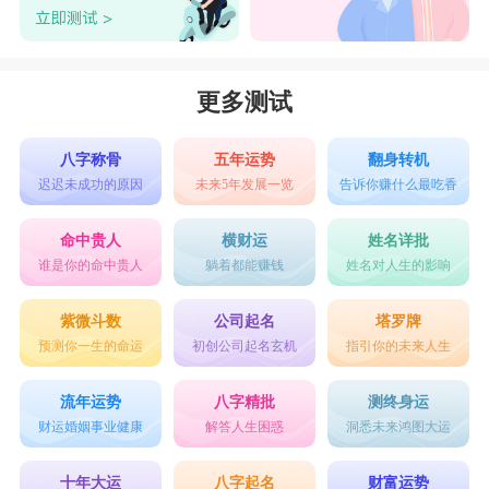
更多测试
八字称骨
五年运势
翻身转机
迟迟未成功的原因
未来5年发展一览
告诉你赚什么最吃香
命中贵人
横财运
姓名详批
谁是你的命中贵人
躺着都能赚钱
姓名对人生的影响
紫微斗数
公司起名
塔罗牌
预测你一生的命运
初创公司起名玄机
指引你的未来人生
流年运势
八字精批
测终身运
财运婚姻事业健康
解答人生困惑
洞悉未来鸿图大运
十年大运
八字起名
财富运势