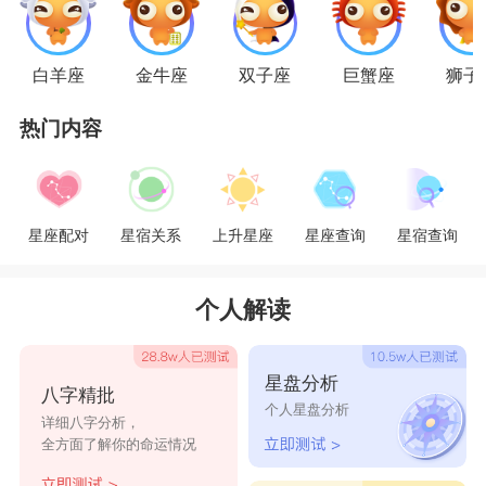
爱情上。丰富多彩的私人空间更需要她们去品味。
她们生活潇洒，不喜束缚。但这不代表她们对于感
白羊座
金牛座
双子座
巨蟹座
狮子
情的不专一，她们需要彼此的信任和尊重。射手座
热门内容
的女子热力四散，有的时候会因为太直率而伤害别
人。静如处子动如脱兔用来形容她们最恰当不过
了。但是她们若是在对方面前长时间地文静不语，
星座配对
星宿关系
上升星座
星座查询
星宿查询
很可能是对方踩到了她们的爱情雷区，恐怕很难再
看到射手女们热情活泼的一面了。
个人解读
大多数人射手座女生总能更多地展示外向性格
星盘分析
八字精批
中令人愉悦的一些光点——欢乐、善良、大方、坦
个人星盘分析
详细八字分析，
诚，等等。所以与这些优点相比，语言唐突也就可
全方面了解你的命运情况
以容忍了。天蝎男会感到对方给他灰暗的生活里投