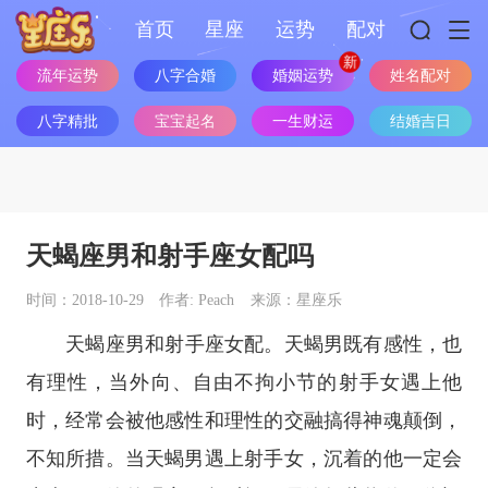
首页
星座
运势
配对
婚姻运势
流年运势
八字合婚
姓名配对
八字精批
宝宝起名
一生财运
结婚吉日
天蝎座男和射手座女配吗
时间：2018-10-29
作者: Peach
来源：星座乐
天蝎座
男和
射手座
女配。天蝎男既有感性，也
有理性，当外向、自由不拘小节的射手女遇上他
时，经常会被他感性和理性的交融搞得神魂颠倒，
不知所措。当天蝎男遇上射手女，沉着的他一定会