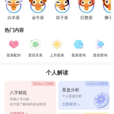
水瓶座的男生面对爱情时，是充满好奇的。这
白羊座
金牛座
双子座
巨蟹座
狮子
很容易让人觉得，水瓶座男生是因为对对方有意思
热门内容
才表现出好奇，可是往往让人尴尬的是，水瓶座男
生不管对谁都是一样的好奇。水瓶座男生一般比较
容易被智慧型的女生吸引，而不是只有一张美丽的
星座配对
星宿关系
上升星座
星座查询
星宿查询
面孔，而无其他东西的女子。水瓶们喜欢有立场的
女生，但不是那些卫道主义者或者是对女权运动激
个人解读
烈拥护的女人。水瓶男生关于一段感情的萌生一定
是从朋友关系开始的，而且就算是结了婚，他们也
星盘分析
八字精批
会一直和对方保持朋友关系。在他们心中，朋友是
个人星盘分析
详细八字分析，
很重要的，他们对朋友永远比对情人好。
全方面了解你的命运情况