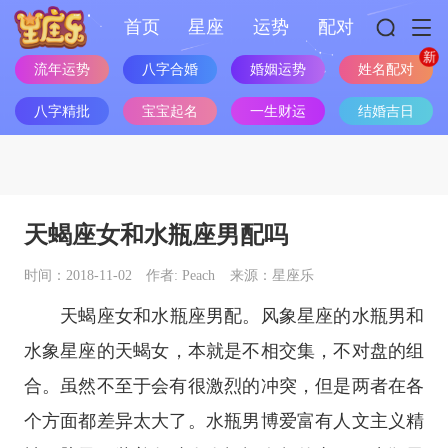
首页
星座
运势
配对
流年运势
八字合婚
婚姻运势
姓名配对
八字精批
宝宝起名
一生财运
结婚吉日
天蝎座女和水瓶座男配吗
时间：2018-11-02
作者: Peach
来源：星座乐
天蝎座
女和
水瓶座
男配。
风象星座
的水瓶男和
水象星座
的天蝎女，本就是不相交集，不对盘的组
合。虽然不至于会有很激烈的冲突，但是两者在各
个方面都差异太大了。水瓶男博爱富有人文主义精