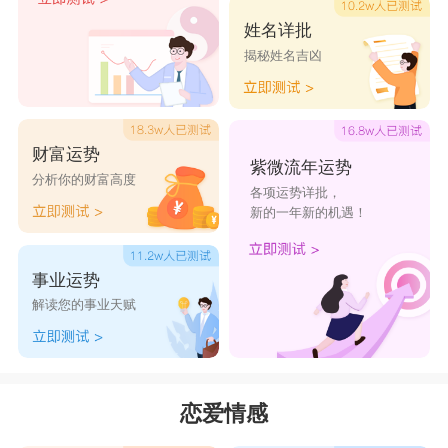
水瓶男和天蝎女在一起后，水瓶男会受不了天
姓名详批
揭秘姓名吉凶
蝎女的极端，情绪高低起伏，以及将他束缚着作为
自己独有的态度，占有欲太强使得水瓶座没有幸福
感。天蝎女会觉得水瓶男整天脑子里装着不切实际
财富运势
的空想，并且无法忍受水瓶男的博爱，水瓶男虽然
紫微流年运势
分析你的财富高度
各项运势详批，
博爱也爱交朋友，但是在关键时刻会把握好度，这
新的一年新的机遇！
让喜欢谋而后动的天蝎女觉得水瓶男有花心之嫌。
进而束缚水瓶男，引发更大的争吵。
事业运势
解读您的事业天赋
天蝎女和水瓶男谈恋爱，首先都要想清楚自己
能不能包容对方可能会让自己无法忍受的特质。在
相处过程当中虽然两人的差异很大，但是可以通过
恋爱情感
培养两人共同的兴趣爱好来增进感情。水瓶男喜欢