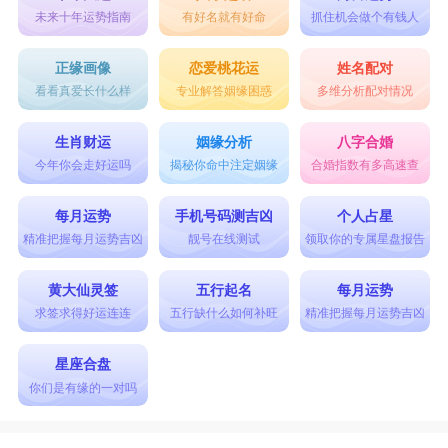
未来十年运势指南
有好名就有好命
抓住机会做个有钱人
正缘画像
恋爱桃花运
姓名配对
看看真爱长什么样
专业解答姻缘困惑
多维分析配对情况
生肖财运
姻缘分析
八字合婚
今年你会走好运吗
揭秘你命中注定姻缘
合婚指数有多高速查
每月运势
手机号码测吉凶
个人占星
精准把握每月运势吉凶
靓号在线测试
领取你的专属星盘报告
黄大仙灵签
五行起名
每月运势
求签求得好运连连
五行缺什么如何补旺
精准把握每月运势吉凶
星座合盘
你们是有缘的一对吗