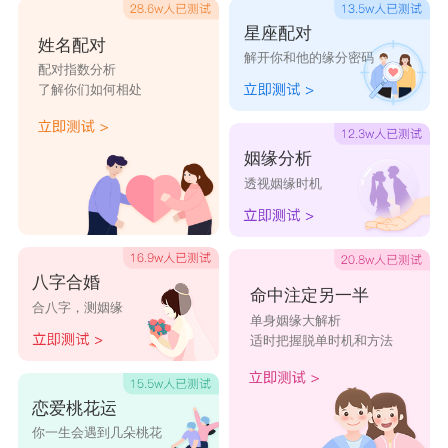
探究神秘，所以天蝎女可以试试让自己变得更加神
星座配对
姓名配对
解开你和他的缘分密码
秘美丽，这样水瓶男就会追着你团团转。天蝎女不
配对指数分析
了解你们如何相处
要太过干涉男方，对水瓶男多一点信任，水瓶男虽
然开朗豁达但是也有一定的耐心限度的，多疑猜忌
姻缘分析
是很伤感情的。两人在相处过程中需要互相做出让
透视姻缘时机
步，努力做到相互理解，这样才能够维持好这段感
情。
星座乐原创文章，转载需注明出处
八字合婚
命中注定另一半
合八字，测姻缘
单身姻缘大解析
适时把握脱单时机和方法
恋爱桃花运
你一生会遇到几朵桃花