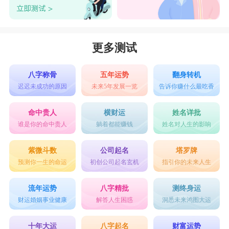
更多测试
八字称骨
五年运势
翻身转机
迟迟未成功的原因
未来5年发展一览
告诉你赚什么最吃香
命中贵人
横财运
姓名详批
谁是你的命中贵人
躺着都能赚钱
姓名对人生的影响
紫微斗数
公司起名
塔罗牌
预测你一生的命运
初创公司起名玄机
指引你的未来人生
流年运势
八字精批
测终身运
财运婚姻事业健康
解答人生困惑
洞悉未来鸿图大运
十年大运
八字起名
财富运势