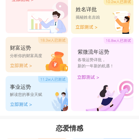
强烈的愿望和独立精神融合在一起。水瓶座的情感
姓名详批
揭秘姓名吉凶
与她们的想象密切相关，她们不但喜欢现实中的
人，也喜欢从幻觉中走出来的人。实际上，她们的
心常常停滞在爱情上。水瓶座女生容易走极端化，
财富运势
拥有一颗向往理想爱情的纯洁的心，一旦水瓶真正
紫微流年运势
分析你的财富高度
各项运势详批，
发现了自己的爱，那么她会把自己全部的智慧、全
新的一年新的机遇！
部的真诚和自己所拥有的一切都毫无保留地献给自
己所热爱的人。
事业运势
解读您的事业天赋
思想前卫，以未来世界或改革派自居的瓶子，
很难理解牛儿的传统和保守，对牛儿的兢兢业业、
一成不变，反应慢、吃苦耐劳的生活态度觉得无
恋爱情感
聊。而水瓶座特有的博爱、极端的幻想力，使得笨