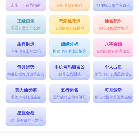
未来十年运势指南
有好名就有好命
抓住机会做个有钱人
正缘画像
恋爱桃花运
姓名配对
看看真爱长什么样
专业解答姻缘困惑
多维分析配对情况
生肖财运
姻缘分析
八字合婚
今年你会走好运吗
揭秘你命中注定姻缘
合婚指数有多高速查
每月运势
手机号码测吉凶
个人占星
精准把握每月运势吉凶
靓号在线测试
领取你的专属星盘报告
黄大仙灵签
五行起名
每月运势
求签求得好运连连
五行缺什么如何补旺
精准把握每月运势吉凶
星座合盘
你们是有缘的一对吗