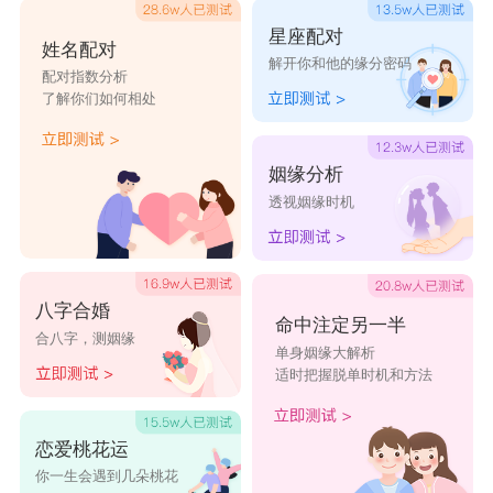
重的牛儿只能跟在后面追赶，难免让他们感到很吃
星座配对
姓名配对
解开你和他的缘分密码
力。对于喜欢探索谜一样事物的瓶子而言，牛儿是
配对指数分析
了解你们如何相处
一眼就可看透的，所以了无趣味。水瓶们唯有提供
给金牛创意，且不对他们施予太大的压力，试着将
姻缘分析
部份较私密的心情只对金牛情人说，牛儿纵使不能
透视姻缘时机
提供什么了不起的创意，但绝对会给予相应的支
持。此外，面对水瓶座心思随风的难测，牛儿对待
她们除了要很有足够耐心和耐力外，还得要懂得欣
八字合婚
命中注定另一半
合八字，测姻缘
赏她们的独特，以实际的行动支持对方的想像。
单身姻缘大解析
适时把握脱单时机和方法
星座乐原创文章，转载需注明出处
恋爱桃花运
你一生会遇到几朵桃花