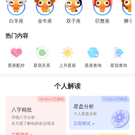
给人老实而忠厚的感觉，感情上就像一头牛一样耿
直而持久。家庭观念对于金牛男生来说很重要，他
白羊座
金牛座
双子座
巨蟹座
狮子
渴求的是一个能跟他一起承担家庭生活责任的妻
热门内容
子，以家庭为中心的金牛男，通常能够给家人带来
一种可靠而安全的感觉。
星座配对
星宿关系
上升星座
星座查询
星宿查询
金牛座男生在感情上相对保守，他们对于爱情
的反应是迟钝的，让他们快速陷入一段感情是不可
个人解读
能的。因此，如果金牛座男生喜欢上一个水瓶座女
生很可能是被她潇洒的生活态度所吸引，想试一试
星盘分析
八字精批
她们的生活方式。金牛座不像水瓶座，既不离奇也
个人星盘分析
详细八字分析，
不古怪。金牛的眼睛不含有水瓶座的模糊表情，他
全方面了解你的命运情况
们往往温柔而清澈。水瓶座女生好奇心强，常常把