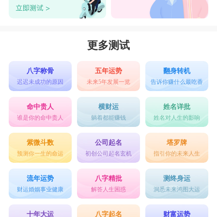
更多测试
八字称骨
五年运势
翻身转机
迟迟未成功的原因
未来5年发展一览
告诉你赚什么最吃香
命中贵人
横财运
姓名详批
谁是你的命中贵人
躺着都能赚钱
姓名对人生的影响
紫微斗数
公司起名
塔罗牌
预测你一生的命运
初创公司起名玄机
指引你的未来人生
流年运势
八字精批
测终身运
财运婚姻事业健康
解答人生困惑
洞悉未来鸿图大运
十年大运
八字起名
财富运势