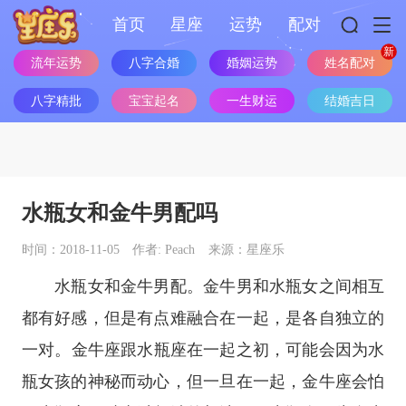
首页
星座
运势
配对
流年运势
八字合婚
婚姻运势
姓名配对
八字精批
宝宝起名
一生财运
结婚吉日
水瓶女和金牛男配吗
时间：2018-11-05
作者: Peach
来源：星座乐
水瓶女和金牛男配。金牛男和水瓶女之间相互
都有好感，但是有点难融合在一起，是各自独立的
一对。
金牛座
跟
水瓶座
在一起之初，可能会因为水
瓶女孩的神秘而动心，但一旦在一起，
金牛座
会怕