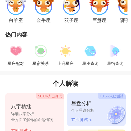
天秤男是一个浪漫多情的大暖男，他喜欢和不
白羊座
金牛座
双子座
巨蟹座
狮子
同的异性接受，享受那种微妙的感觉。因为不懂得
热门内容
拒绝，时常给人用情不专，感情生活混乱的错觉。
双鱼女是一个敏感爱幻想缺乏安全感的女生，她需
要爱人全部的呵护及爱意，不愿意和别人分享一丁
星座配对
星宿关系
上升星座
星座查询
星宿查询
点的爱。两人在性格上会存在很多的兼容性，同时
也存在着很多差异性，但是吸引力又是相互同时发
个人解读
生的，让两个人欲罢不能。
星盘分析
八字精批
天秤男与双鱼女之间也存在着不可避免的矛
个人星盘分析
详细八字分析，
盾，即使吸引力再美好，爱情再甜蜜，当他们彼此
全方面了解你的命运情况
感觉理想达不到同一平行线上时，使两人之间的匹