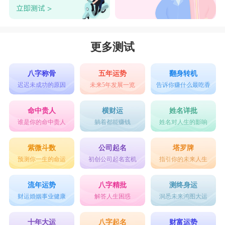
更多测试
八字称骨
五年运势
翻身转机
迟迟未成功的原因
未来5年发展一览
告诉你赚什么最吃香
命中贵人
横财运
姓名详批
谁是你的命中贵人
躺着都能赚钱
姓名对人生的影响
紫微斗数
公司起名
塔罗牌
预测你一生的命运
初创公司起名玄机
指引你的未来人生
流年运势
八字精批
测终身运
财运婚姻事业健康
解答人生困惑
洞悉未来鸿图大运
十年大运
八字起名
财富运势