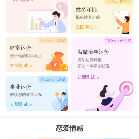
配度会大大下降。双鱼女在
星座
比重上虽然较强
姓名详批
揭秘姓名吉凶
势，但是天秤男的花花世界对你无形中也是一种压
力。如果不能接受，就常会引双方对立的紧张气
氛。想与天秤男长长久久，首先试著以“合理”的态
财富运势
度与他交往，学会独立与包容，即使天秤男游离于
紫微流年运势
分析你的财富高度
各项运势详批，
各种异性之间，但仍然会洁身自好。双鱼女是一个
新的一年新的机遇！
喜欢活在幻想世界里面的女生，把生活的一切都想
得完美无瑕，必须要按照自己的幻想走。适当的收
事业运势
起自己的幻想和无理取闹，天秤男才会把时间更多
解读您的事业天赋
的花费在你身上。
星座乐原创文章，转载需注明出处
恋爱情感