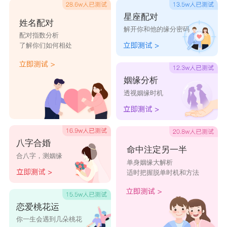
星座配对
姓名配对
解开你和他的缘分密码
配对指数分析
了解你们如何相处
姻缘分析
透视姻缘时机
八字合婚
命中注定另一半
合八字，测姻缘
单身姻缘大解析
适时把握脱单时机和方法
恋爱桃花运
你一生会遇到几朵桃花