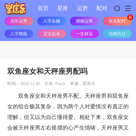
首页
星座
运势
配对
姓名配对
流年运势
八字合婚
婚姻运势
八字精批
宝宝起名
一生财运
结婚吉日
双鱼座女和天秤座男配吗
时间：2018-11-06
作者: Peach
来源：星座乐
双鱼座
女和
天秤座
男不配。
天秤座
男和
双鱼座
女的组合极其复杂，因为两个人对爱情没有真正的
理解，但又以为自己懂得爱。相处下来，双鱼座女
会被天秤座男左右摇摆的心产生情绪，天秤座男又