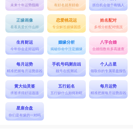
未来十年运势指南
有好名就有好命
抓住机会做个有钱人
正缘画像
恋爱桃花运
姓名配对
看看真爱长什么样
专业解答姻缘困惑
多维分析配对情况
生肖财运
姻缘分析
八字合婚
今年你会走好运吗
揭秘你命中注定姻缘
合婚指数有多高速查
每月运势
手机号码测吉凶
个人占星
精准把握每月运势吉凶
靓号在线测试
领取你的专属星盘报告
黄大仙灵签
五行起名
每月运势
求签求得好运连连
五行缺什么如何补旺
精准把握每月运势吉凶
星座合盘
你们是有缘的一对吗