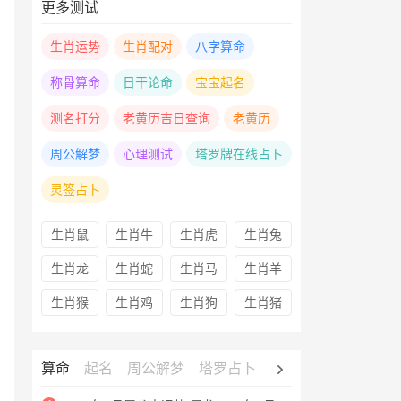
更多测试
生肖运势
生肖配对
八字算命
称骨算命
日干论命
宝宝起名
测名打分
老黄历吉日查询
老黄历
周公解梦
心理测试
塔罗牌在线占卜
灵签占卜
生肖鼠
生肖牛
生肖虎
生肖兔
生肖龙
生肖蛇
生肖马
生肖羊
生肖猴
生肖鸡
生肖狗
生肖猪
算命
起名
周公解梦
塔罗占卜
心理测试
老黄历