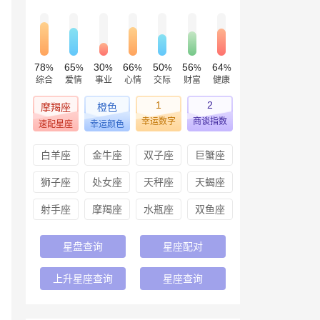
78
65
30
66
50
56
64
%
%
%
%
%
%
%
综合
爱情
事业
心情
交际
财富
健康
1
2
摩羯座
橙色
幸运数字
商谈指数
速配星座
幸运颜色
白羊座
金牛座
双子座
巨蟹座
狮子座
处女座
天秤座
天蝎座
射手座
摩羯座
水瓶座
双鱼座
星盘查询
星座配对
上升星座查询
星座查询