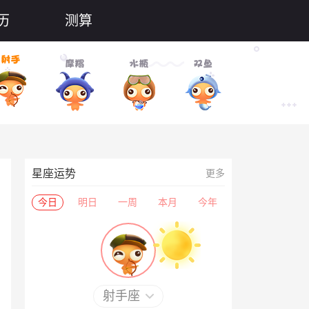
历
测算
星座运势
更多
今日
明日
一周
本月
今年
射手座