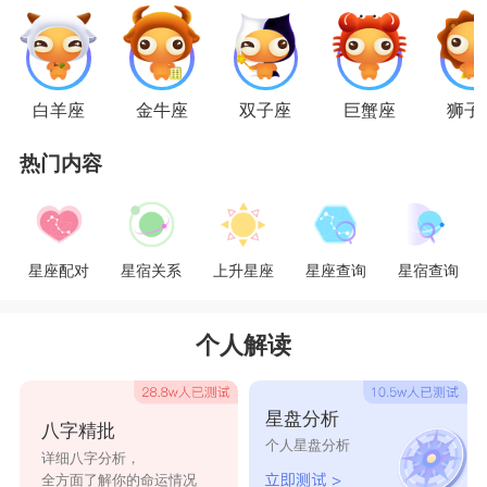
白羊座
金牛座
双子座
巨蟹座
狮子
射手座
热门内容
射手座
的人最讲究两个人在感情中的合拍程
度，并且他们不是容易被约束的人，他们不喜欢被
任何事情牵绊住，如果说一段感情中能够让射手尽
星座配对
星宿关系
上升星座
星座查询
星宿查询
情的做自己的话，那么射手座的人就会感觉到特别
个人解读
心满意足。但如果在这段感情中，让射手座感觉到
最多的就是压抑和不自由的话，或是因为对方做出
星盘分析
的某些细节不是自己所能接受的，那么射手座就会
八字精批
个人星盘分析
详细八字分析，
在最快的时间内脱身。
全方面了解你的命运情况