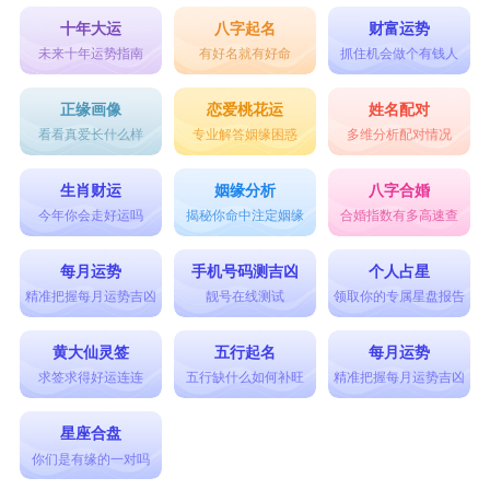
十年大运
八字起名
财富运势
未来十年运势指南
有好名就有好命
抓住机会做个有钱人
正缘画像
恋爱桃花运
姓名配对
看看真爱长什么样
专业解答姻缘困惑
多维分析配对情况
生肖财运
姻缘分析
八字合婚
今年你会走好运吗
揭秘你命中注定姻缘
合婚指数有多高速查
每月运势
手机号码测吉凶
个人占星
精准把握每月运势吉凶
靓号在线测试
领取你的专属星盘报告
黄大仙灵签
五行起名
每月运势
求签求得好运连连
五行缺什么如何补旺
精准把握每月运势吉凶
星座合盘
你们是有缘的一对吗