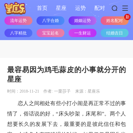
首页
星座
运势
配对
姓名配对
流年运势
八字合婚
婚姻运势
八字精批
宝宝起名
一生财运
结婚吉日
最容易因为鸡毛蒜皮的小事就分开的
星座
时间：2018-11-21
作者: 一栗莎子
来源：星座乐
恋人之间相处有些小打小闹是再正常不过的事
情了，俗话说的好，“床头吵架，床尾和”。两个人
想要长久的发展下去，最重要的是彼此信任和包