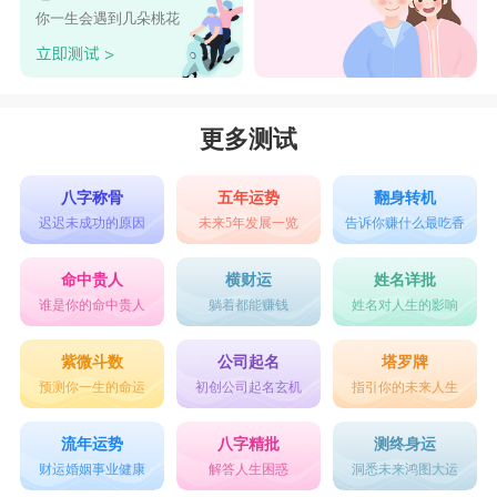
你一生会遇到几朵桃花
更多测试
八字称骨
五年运势
翻身转机
迟迟未成功的原因
未来5年发展一览
告诉你赚什么最吃香
命中贵人
横财运
姓名详批
谁是你的命中贵人
躺着都能赚钱
姓名对人生的影响
紫微斗数
公司起名
塔罗牌
预测你一生的命运
初创公司起名玄机
指引你的未来人生
流年运势
八字精批
测终身运
财运婚姻事业健康
解答人生困惑
洞悉未来鸿图大运