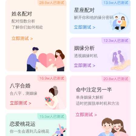
星座配对
姓名配对
解开你和他的缘分密码
配对指数分析
了解你们如何相处
姻缘分析
透视姻缘时机
八字合婚
命中注定另一半
合八字，测姻缘
单身姻缘大解析
适时把握脱单时机和方法
恋爱桃花运
你一生会遇到几朵桃花