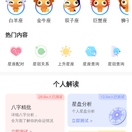
天蝎座
天蝎座
给外人的感觉是神秘、冷漠，不好相处
白羊座
金牛座
双子座
巨蟹座
狮子
的。但那只是展现给外人，在爱人面前的天蝎恰恰
相反，他们会变得格外温柔，把自己拥有的最好的
热门内容
都给对方。那种温柔是独有的。再爱人面前，遇到
想要发脾气的时候也会尽量克制自己的脾气。尽量
不和对方发火，好声好气的和对方沟通。
星座配对
星宿关系
上升星座
星座查询
星宿查询
星座乐原创文章，转载需注明出处
个人解读
星盘分析
八字精批
个人星盘分析
详细八字分析，
全方面了解你的命运情况