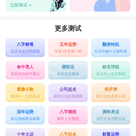
更多测试
八字称骨
五年运势
翻身转机
迟迟未成功的原因
未来5年发展一览
告诉你赚什么最吃香
命中贵人
横财运
姓名详批
谁是你的命中贵人
躺着都能赚钱
姓名对人生的影响
紫微斗数
公司起名
塔罗牌
预测你一生的命运
初创公司起名玄机
指引你的未来人生
流年运势
八字精批
测终身运
财运婚姻事业健康
解答人生困惑
洞悉未来鸿图大运
十年大运
八字起名
财富运势