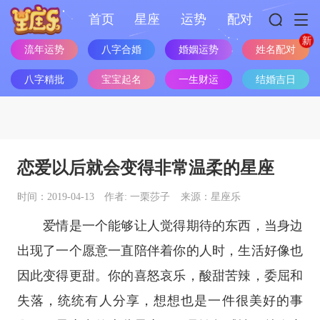
首页
星座
运势
配对
姓名配对
流年运势
八字合婚
婚姻运势
八字精批
宝宝起名
一生财运
结婚吉日
恋爱以后就会变得非常温柔的星座
时间：2019-04-13
作者: 一栗莎子
来源：星座乐
爱情是一个能够让人觉得期待的东西，当身边
出现了一个愿意一直陪伴着你的人时，生活好像也
因此变得更甜。你的喜怒哀乐，酸甜苦辣，委屈和
失落，统统有人分享，想想也是一件很美好的事