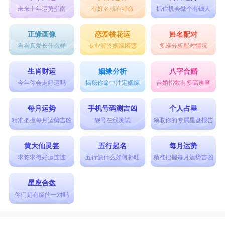
未来十年运势指南
有好名就有好命
抓住机会做个有钱人
正缘画像
恋爱桃花运
姓名配对
看看真爱长什么样
专业解答姻缘困惑
多维分析配对情况
生肖财运
姻缘分析
八字合婚
今年你会走好运吗
揭秘你命中注定姻缘
合婚指数有多高速查
每月运势
手机号码测吉凶
个人占星
精准把握每月运势吉凶
靓号在线测试
领取你的专属星盘报告
黄大仙灵签
五行起名
每月运势
求签求得好运连连
五行缺什么如何补旺
精准把握每月运势吉凶
星座合盘
你们是有缘的一对吗