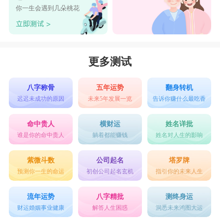
你一生会遇到几朵桃花
更多测试
八字称骨
五年运势
翻身转机
迟迟未成功的原因
未来5年发展一览
告诉你赚什么最吃香
命中贵人
横财运
姓名详批
谁是你的命中贵人
躺着都能赚钱
姓名对人生的影响
紫微斗数
公司起名
塔罗牌
预测你一生的命运
初创公司起名玄机
指引你的未来人生
流年运势
八字精批
测终身运
财运婚姻事业健康
解答人生困惑
洞悉未来鸿图大运