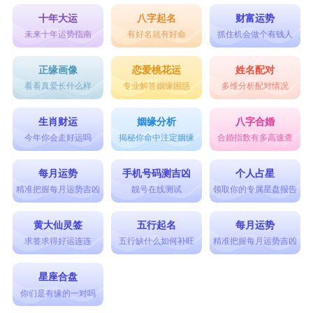
十年大运
八字起名
财富运势
未来十年运势指南
有好名就有好命
抓住机会做个有钱人
正缘画像
恋爱桃花运
姓名配对
看看真爱长什么样
专业解答姻缘困惑
多维分析配对情况
生肖财运
姻缘分析
八字合婚
今年你会走好运吗
揭秘你命中注定姻缘
合婚指数有多高速查
每月运势
手机号码测吉凶
个人占星
精准把握每月运势吉凶
靓号在线测试
领取你的专属星盘报告
黄大仙灵签
五行起名
每月运势
求签求得好运连连
五行缺什么如何补旺
精准把握每月运势吉凶
星座合盘
你们是有缘的一对吗