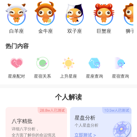
的前提下，也不会和对方争吵。所以当另一半生气
时，他们会耐心的哄着对方，当然也知道对方是真
的在为自己着想。
白羊座
金牛座
双子座
巨蟹座
狮子
星座乐原创文章，转载需注明出处
热门内容
星座配对
星宿关系
上升星座
星座查询
星宿查询
个人解读
星盘分析
八字精批
个人星盘分析
详细八字分析，
全方面了解你的命运情况