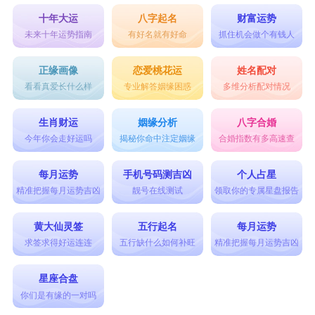
十年大运
八字起名
财富运势
未来十年运势指南
有好名就有好命
抓住机会做个有钱人
正缘画像
恋爱桃花运
姓名配对
看看真爱长什么样
专业解答姻缘困惑
多维分析配对情况
生肖财运
姻缘分析
八字合婚
今年你会走好运吗
揭秘你命中注定姻缘
合婚指数有多高速查
每月运势
手机号码测吉凶
个人占星
精准把握每月运势吉凶
靓号在线测试
领取你的专属星盘报告
黄大仙灵签
五行起名
每月运势
求签求得好运连连
五行缺什么如何补旺
精准把握每月运势吉凶
星座合盘
你们是有缘的一对吗