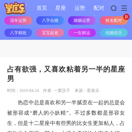
首页
星座
运势
配对
流年运势
八字合婚
婚姻运势
姓名配对
八字精批
宝宝起名
一生财运
结婚吉日
占有欲强，又喜欢粘着另一半的星座
男
时间：2019-04-24
作者: 一栗莎子
来源：星座乐
热恋中总是喜欢和另一半腻歪在一起的总是会
被形容成“磨人的小妖精”。不过多数都是形容女
生，但是
十二
星座
中有些男的比女生更加粘人，占