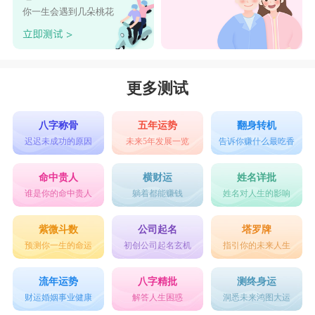
你一生会遇到几朵桃花
更多测试
八字称骨
五年运势
翻身转机
迟迟未成功的原因
未来5年发展一览
告诉你赚什么最吃香
命中贵人
横财运
姓名详批
谁是你的命中贵人
躺着都能赚钱
姓名对人生的影响
紫微斗数
公司起名
塔罗牌
预测你一生的命运
初创公司起名玄机
指引你的未来人生
流年运势
八字精批
测终身运
财运婚姻事业健康
解答人生困惑
洞悉未来鸿图大运