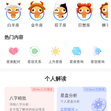
处女男
白羊座
金牛座
双子座
巨蟹座
狮子
处女男面对爱情是非常理性的，但那只是在没
热门内容
有爱上一个人之前。当他们爱上一个人的时候。就
会陷的很深。谈了恋爱后的他们，立马化身一只小
奶狗，每天的日常就是粘着自己的另一半不放，对
星座配对
星宿关系
上升星座
星座查询
星宿查询
方说什么他们就会照着对方的话去做，既温柔又听
话，还懂得讨对方的芳心。但前提是对方也要对自
个人解读
己一心一意，如果自己的在乎和占有欲换来的只是
他们的不在意的话，处女男可是会非常的抓狂哦!
星盘分析
八字精批
个人星盘分析
星座乐原创文章，转载需注明出处
详细八字分析，
全方面了解你的命运情况