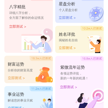
星盘分析
赵敏
赵蓉
赵壁
赵辰
赵采
八字精批
个人星盘分析
详细八字分析，
赵缘
赵裳
赵姗
赵虹
赵瑛
全方面了解你的命运情况
赵璐
赵名
赵奇
赵凯
赵孜
赵彩
赵涵
赵潞
赵妹
赵春
姓名详批
赵韦
赵靖
赵嫒
赵珣
赵芷
揭秘姓名吉凶
财富运势
紫微流年运势
分析你的财富高度
各项运势详批，
新的一年新的机遇！
事业运势
解读您的事业天赋