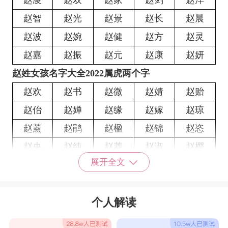
赵凌
赵双
赵家
赵剑
赵洋
赵智
赵光
赵景
赵长
赵晨
赵波
赵婉
赵健
赵方
赵灵
赵嘉
赵振
赵元
赵康
赵妍
赵姓女孩名字大全2022属虎两个字
赵欢
赵书
赵微
赵婧
赵贻
赵佁
赵婵
赵缘
赵嫁
赵琼
赵薰
赵鹃
赵楹
赵锦
赵恣
赵央
赵纯
赵菱
赵淑
赵樱
展开全文
赵可
赵瑶
赵华
赵江
赵语
赵盈
赵媚
赵水
赵兔
赵枫
个人解读
赵任
赵嫣
赵灵
赵芬
赵悠
赵花
赵娇
赵熙
赵笛
赵玫