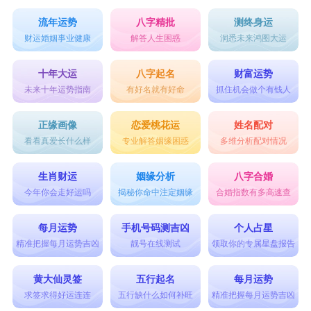
流年运势
八字精批
测终身运
财运婚姻事业健康
解答人生困惑
洞悉未来鸿图大运
十年大运
八字起名
财富运势
未来十年运势指南
有好名就有好命
抓住机会做个有钱人
正缘画像
恋爱桃花运
姓名配对
看看真爱长什么样
专业解答姻缘困惑
多维分析配对情况
生肖财运
姻缘分析
八字合婚
今年你会走好运吗
揭秘你命中注定姻缘
合婚指数有多高速查
每月运势
手机号码测吉凶
个人占星
精准把握每月运势吉凶
靓号在线测试
领取你的专属星盘报告
黄大仙灵签
五行起名
每月运势
求签求得好运连连
五行缺什么如何补旺
精准把握每月运势吉凶