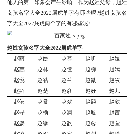
他人的第一印象会产生影响，作为赵姓父母，赵姓
女孩名字大全2022属虎单字有哪些呢?赵姓女孩名
字大全2022属虎两个字的有哪些呢?
赵姓女孩名字大全2022属虎单字
赵丽
赵婕
赵慕
赵听
赵娅
赵惠
赵林
赵僮
赵柳
赵嫣
赵悦
赵皓
赵兰
赵微
赵淑
赵娇
赵楚
赵彦
赵妤
赵儿
赵依
赵君
赵絮
赵熙
赵欣
赵寻
赵榆
赵润
赵璇
赵蕾
赵媛
赵缘
赵歆
赵蓉
赵萱