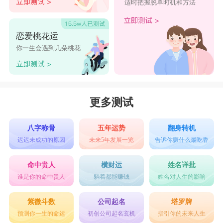
适时把握脱单时机和方法
恋爱桃花运
你一生会遇到几朵桃花
更多测试
八字称骨
五年运势
翻身转机
迟迟未成功的原因
未来5年发展一览
告诉你赚什么最吃香
命中贵人
横财运
姓名详批
谁是你的命中贵人
躺着都能赚钱
姓名对人生的影响
紫微斗数
公司起名
塔罗牌
预测你一生的命运
初创公司起名玄机
指引你的未来人生