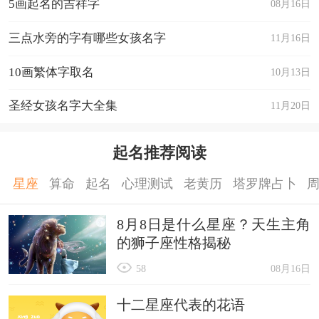
5画起名的吉祥字
08月16日
三点水旁的字有哪些女孩名字
11月16日
10画繁体字取名
10月13日
圣经女孩名字大全集
11月20日
起名推荐阅读
星座
算命
起名
心理测试
老黄历
塔罗牌占卜
8月8日是什么星座？天生主角
的狮子座性格揭秘
58
08月16日
十二星座代表的花语