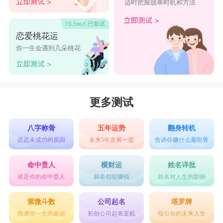
适时把握脱单时机和方法
恋爱桃花运
你一生会遇到几朵桃花
更多测试
八字称骨
五年运势
翻身转机
迟迟未成功的原因
未来5年发展一览
告诉你赚什么最吃香
命中贵人
横财运
姓名详批
谁是你的命中贵人
躺着都能赚钱
姓名对人生的影响
紫微斗数
公司起名
塔罗牌
预测你一生的命运
初创公司起名玄机
指引你的未来人生