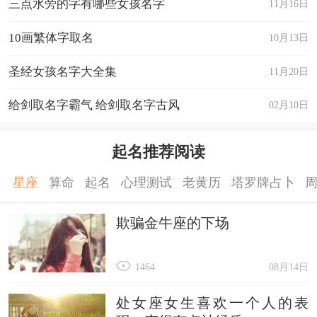
三点水旁的字有哪些女孩名字
11月16日
10画繁体字取名
10月13日
圣经女孩名字大全集
11月20日
给剑取名字霸气 给剑取名字古风
02月10日
起名推荐阅读
星座
算命
起名
心理测试
老黄历
塔罗牌占卜
欺骗金牛座的下场
1464
08月14日
处女座女生喜欢一个人的表