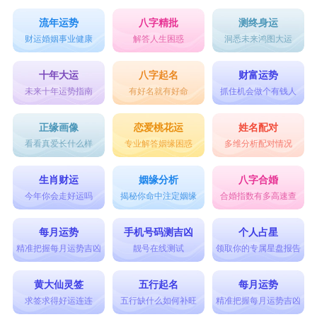
流年运势
八字精批
测终身运
财运婚姻事业健康
解答人生困惑
洞悉未来鸿图大运
十年大运
八字起名
财富运势
未来十年运势指南
有好名就有好命
抓住机会做个有钱人
正缘画像
恋爱桃花运
姓名配对
看看真爱长什么样
专业解答姻缘困惑
多维分析配对情况
生肖财运
姻缘分析
八字合婚
今年你会走好运吗
揭秘你命中注定姻缘
合婚指数有多高速查
每月运势
手机号码测吉凶
个人占星
精准把握每月运势吉凶
靓号在线测试
领取你的专属星盘报告
黄大仙灵签
五行起名
每月运势
求签求得好运连连
五行缺什么如何补旺
精准把握每月运势吉凶