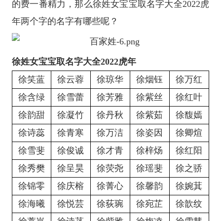
的费一番精力，那么徐姓女宝宝取名字大全2022虎
年两个字的名字有哪些呢？
徐姓女宝宝取名字大全2022虎年
徐笑蓝
徐云蓉
徐琼华
徐烟钰
徐万红
徐含绿
徐雪蕾
徐芳雅
徐紫丝
徐红叶
徐韵甜
徐凝竹
徐丹秋
徐紫茹
徐馥嫣
徐诗蕊
徐青寒
徐万洁
徐姿因
徐卿煊
徐雪斐
徐俊诚
徐才青
徐梓炀
徐红阳
徐秀樊
徐呈昊
徐荧尧
徐瑶斐
徐之骄
徐锦零
徐庆榕
徐菁心
徐馨韵
徐婉萁
徐海曦
徐悦芸
徐荻琬
徐宛芷
徐歆纹