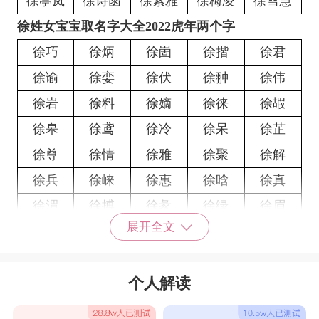
徐葶岚
徐诗菡
徐紫雅
徐梅凌
徐雪慧
徐姓女宝宝取名字大全2022虎年两个字
徐巧
徐炳
徐崮
徐揩
徐君
徐谕
徐娈
徐伏
徐翀
徐伟
徐岩
徐料
徐嫡
徐徕
徐嘏
徐皋
徐鸢
徐冷
徐呆
徐芷
徐尊
徐情
徐雅
徐聚
徐解
徐兵
徐崃
徐惠
徐晗
徐真
徐渭
徐搏
徐彖
徐绿
徐眉
展开全文
徐茕
徐瑾
徐挽
徐秋
徐真
徐影
徐卿
徐才
徐莆
徐苇
个人解读
徐叠
徐嘉
徐谣
徐姬
徐亭
徐瑷
徐馝
徐岱
徐嘉
徐缦