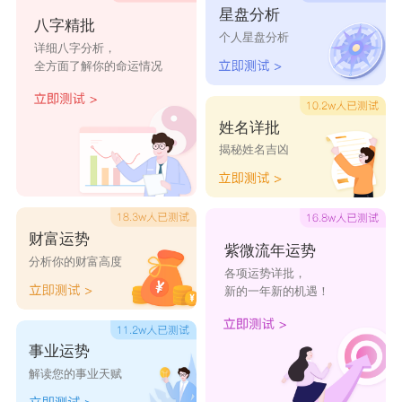
星盘分析
徐鹂
徐碧
徐绢
徐茵
徐藏
八字精批
个人星盘分析
详细八字分析，
徐悔
徐欣
徐桐
徐倩
徐莹
全方面了解你的命运情况
姓名详批
揭秘姓名吉凶
财富运势
紫微流年运势
分析你的财富高度
各项运势详批，
新的一年新的机遇！
事业运势
解读您的事业天赋