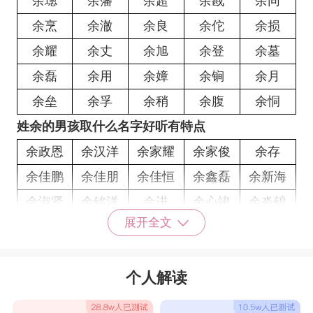
余璁
余藩
余超
余戡
余同
余烹
余澈
余良
余佗
余损
余耀
余丈
余旭
余登
余墓
余磊
余用
余嫜
余锏
余月
余垒
余孚
余稍
余腹
余恫
姓余的男孩取什么名字好听有特点
余政恩
余汉洋
余家耀
余家俊
余存
余佳鹏
余佳朋
余佳恒
余鑫磊
余新海
余淑贤
余铭洋
余进
余心竣
余沓锒
展开全文
余耀龙
余武梅
余姳萱
余冠鋐
余诗涵
余柄言
余思言
余佳南
余鑫焱
余瑞麟
个人解读
余远昕
余琪豪
余晓凡
余文琛
余岑碕
余凡霖
余戈皓
余浩臣
余齐光
余伟杰