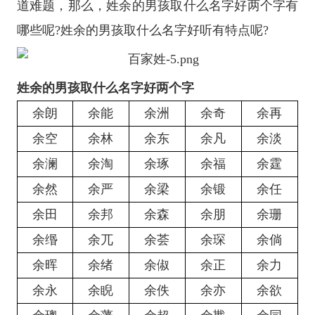
道难题，那么，姓余的男孩取什么名字好两个字有
哪些呢?姓余的男孩取什么名字好听有特点呢?
姓余的男孩取什么名字好两个字
余朗
余能
余洲
余奇
余再
余空
余林
余东
余凡
余淡
余澜
余淘
余琢
余福
余霆
余然
余严
余梁
余锻
余任
余田
余邦
余森
余朋
余珊
余缗
余兀
余荟
余琛
余倘
余晖
余绪
余俶
余正
余力
余永
余睨
余佚
余亦
余欲