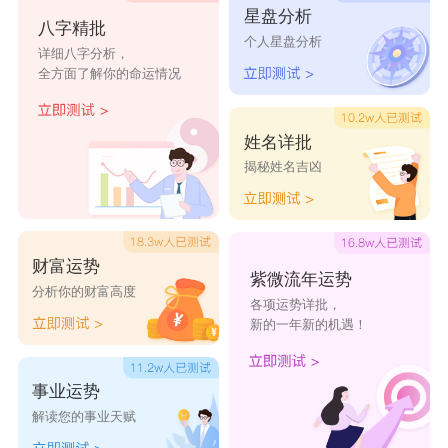
星盘分析
余志致
余昕祐
余柏浩
余逸鸣
余温礼
八字精批
个人星盘分析
详细八字分析，
余锦程
余依海
余诚凯
余乐康
余胜蓝
全方面了解你的命运情况
余泰平
余英杰
余腾煜
余博易
余华晖
余德海
余凯唱
余伟兆
余明轩
余意智
姓名详批
余经赋
余景焕
余高明
余子石
余阳晖
揭秘姓名吉凶
财富运势
紫微流年运势
分析你的财富高度
各项运势详批，
新的一年新的机遇！
事业运势
解读您的事业天赋