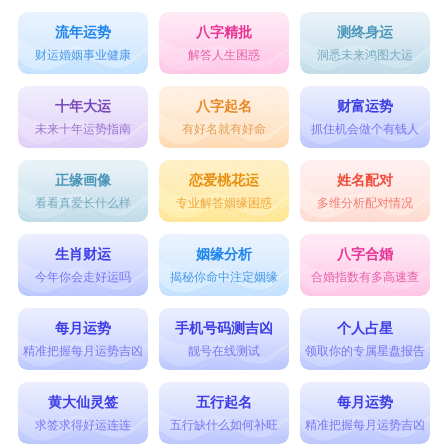
流年运势
八字精批
测终身运
财运婚姻事业健康
解答人生困惑
洞悉未来鸿图大运
十年大运
八字起名
财富运势
未来十年运势指南
有好名就有好命
抓住机会做个有钱人
正缘画像
恋爱桃花运
姓名配对
看看真爱长什么样
专业解答姻缘困惑
多维分析配对情况
生肖财运
姻缘分析
八字合婚
今年你会走好运吗
揭秘你命中注定姻缘
合婚指数有多高速查
每月运势
手机号码测吉凶
个人占星
精准把握每月运势吉凶
靓号在线测试
领取你的专属星盘报告
黄大仙灵签
五行起名
每月运势
求签求得好运连连
五行缺什么如何补旺
精准把握每月运势吉凶