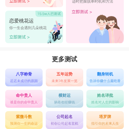
适时把握脱单时机和方法
恋爱桃花运
你一生会遇到几朵桃花
更多测试
八字称骨
五年运势
翻身转机
迟迟未成功的原因
未来5年发展一览
告诉你赚什么最吃香
命中贵人
横财运
姓名详批
谁是你的命中贵人
躺着都能赚钱
姓名对人生的影响
紫微斗数
公司起名
塔罗牌
预测你一生的命运
初创公司起名玄机
指引你的未来人生