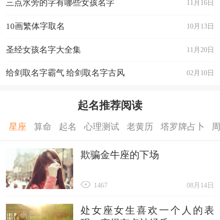
三点水旁的字有哪些女孩名字
11月16日
10画繁体字取名
10月13日
圣经女孩名字大全集
11月20日
给剑取名字霸气 给剑取名字古风
02月10日
起名推荐阅读
星座
算命
起名
心理测试
老黄历
塔罗牌占卜
欺骗金牛座的下场
1467
08月14日
处女座女生喜欢一个人的表