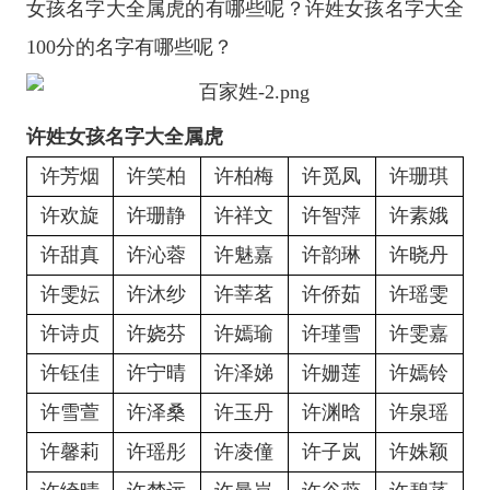
女孩名字大全属虎的有哪些呢？许姓女孩名字大全
100分的名字有哪些呢？
许姓女孩名字大全属虎
许芳烟
许笑柏
许柏梅
许觅凤
许珊琪
许欢旋
许珊静
许祥文
许智萍
许素娥
许甜真
许沁蓉
许魅嘉
许韵琳
许晓丹
许雯妘
许沐纱
许莘茗
许侨茹
许瑶雯
许诗贞
许娆芬
许嫣瑜
许瑾雪
许雯嘉
许钰佳
许宁晴
许泽娣
许姗莲
许嫣铃
许雪萱
许泽桑
许玉丹
许渊晗
许泉瑶
许馨莉
许瑶彤
许凌僮
许子岚
许姝颖