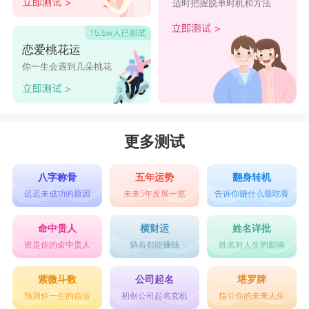
适时把握脱单时机和方法
恋爱桃花运
你一生会遇到几朵桃花
更多测试
八字称骨
五年运势
翻身转机
迟迟未成功的原因
未来5年发展一览
告诉你赚什么最吃香
命中贵人
横财运
姓名详批
谁是你的命中贵人
躺着都能赚钱
姓名对人生的影响
紫微斗数
公司起名
塔罗牌
预测你一生的命运
初创公司起名玄机
指引你的未来人生