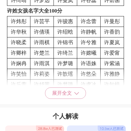
许绮晴
许梦远
许曼岚
许谷蕊
许碧菡
许姓女孩名字大全100分
许炜彤
许芸平
许骏惠
许念蕾
许曼彤
许华秋
许倩瑛
许绍晗
许静帆
许香韵
许晓柔
许雨棋
许锦书
许兮雅
许夏岚
许卿梓
许楚兰
许绮兰
许嫦曦
许爱甯
许娴冉
许雨淇
许梦璐
许语姝
许紫涵
许笑怡
许莉姿
许歆瑶
许悠朵
许雅静
许乐萱
许妤茜
许梦璐
许虞冰
许知梓
展开全文
许傲龄
许乐萱
许佑怡
许璟雯
许雨甯
许映真
许涵冉
许梦洁
许梦婧
许彩雅
个人解读