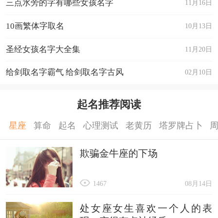
三点水旁的字有哪些女孩名字
11月16日
10画繁体字取名
10月13日
圣经女孩名字大全集
11月20日
给剑取名字霸气 给剑取名字古风
02月10日
起名推荐阅读
星座
算命
起名
心理测试
老黄历
塔罗牌占卜
欺骗金牛座的下场
1467
08月14日
处女座女生喜欢一个人的表