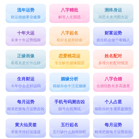
流年运势
八字精批
测终身运
财运婚姻事业健康
解答人生困惑
洞悉未来鸿图大运
十年大运
八字起名
财富运势
未来十年运势指南
有好名就有好命
抓住机会做个有钱人
正缘画像
恋爱桃花运
姓名配对
看看真爱长什么样
专业解答姻缘困惑
多维分析配对情况
生肖财运
姻缘分析
八字合婚
今年你会走好运吗
揭秘你命中注定姻缘
合婚指数有多高速查
每月运势
手机号码测吉凶
个人占星
精准把握每月运势吉凶
靓号在线测试
领取你的专属星盘报告
黄大仙灵签
五行起名
每月运势
求签求得好运连连
五行缺什么如何补旺
精准把握每月运势吉凶