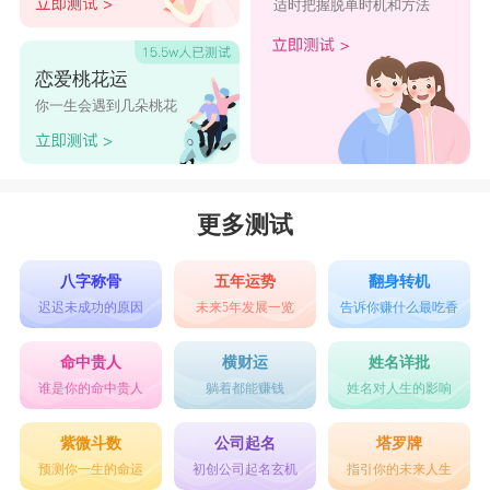
适时把握脱单时机和方法
恋爱桃花运
你一生会遇到几朵桃花
更多测试
八字称骨
五年运势
翻身转机
迟迟未成功的原因
未来5年发展一览
告诉你赚什么最吃香
命中贵人
横财运
姓名详批
谁是你的命中贵人
躺着都能赚钱
姓名对人生的影响
紫微斗数
公司起名
塔罗牌
预测你一生的命运
初创公司起名玄机
指引你的未来人生