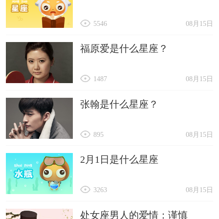
5546
08月15日
福原爱是什么星座？
1487
08月15日
张翰是什么星座？
895
08月15日
2月1日是什么星座
3263
08月15日
处女座男人的爱情：谨慎