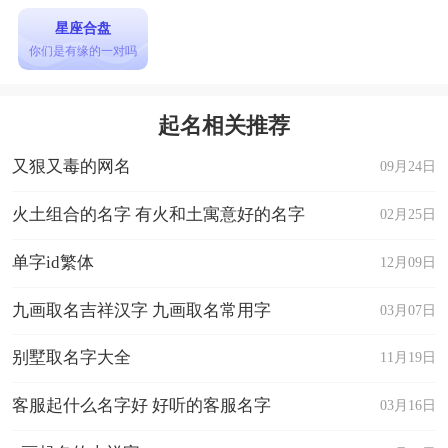
星座合盘
你们是有缘的一对吗
起名相关推荐
又狠又毒的网名
09月24日
火土组合的名字 有火和土寓意好的名字
02月25日
单字id繁体
12月09日
九画取名吉祥汉字 九画取名常用字
03月07日
别墅取名字大全
11月19日
客服起什么名字好 好听的客服名字
03月16日