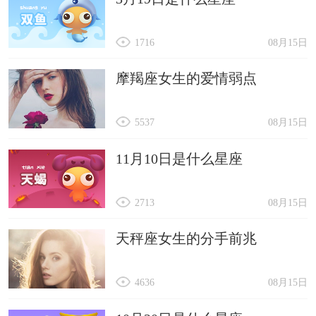
1716
08月15日
摩羯座女生的爱情弱点
5537
08月15日
11月10日是什么星座
2713
08月15日
天秤座女生的分手前兆
4636
08月15日