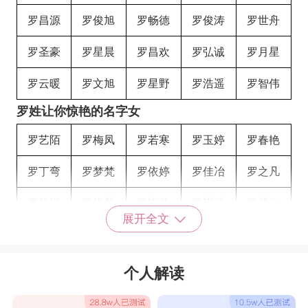
罗昌源
罗俊旭
罗畅德
罗俊涛
罗世舟
罗圣豪
罗星晨
罗昌欢
罗弘诚
罗月星
罗云暖
罗文旭
罗星野
罗浩遥
罗智伟
罗姓让你惊艳的名字女
罗艺陌
罗梅凤
罗若寒
罗玉婷
罗春艳
罗丁弯
罗梦梵
罗依婷
罗佳冶
罗之凡
罗佳悦
罗艳萍
罗晓龄
罗瑾瑶
罗紫华
展开全文
罗筱熙
罗碧伊
罗冰潼
罗妤卿
罗茵兮
罗俪姿
罗伊虹
罗妤倩
罗恬冰
罗汐姗
个人解读
罗缘淇
罗诗知
罗静秋
罗江静
罗紫伊