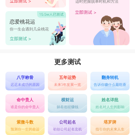
适时把握脱单时机和方法
恋爱桃花运
你一生会遇到几朵桃花
更多测试
八字称骨
五年运势
翻身转机
迟迟未成功的原因
未来5年发展一览
告诉你赚什么最吃香
命中贵人
横财运
姓名详批
谁是你的命中贵人
躺着都能赚钱
姓名对人生的影响
紫微斗数
公司起名
塔罗牌
预测你一生的命运
初创公司起名玄机
指引你的未来人生