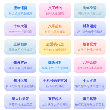
流年运势
八字精批
测终身运
财运婚姻事业健康
解答人生困惑
洞悉未来鸿图大运
十年大运
八字起名
财富运势
未来十年运势指南
有好名就有好命
抓住机会做个有钱人
正缘画像
恋爱桃花运
姓名配对
看看真爱长什么样
专业解答姻缘困惑
多维分析配对情况
生肖财运
姻缘分析
八字合婚
今年你会走好运吗
揭秘你命中注定姻缘
合婚指数有多高速查
每月运势
手机号码测吉凶
个人占星
精准把握每月运势吉凶
靓号在线测试
领取你的专属星盘报告
黄大仙灵签
五行起名
每月运势
求签求得好运连连
五行缺什么如何补旺
精准把握每月运势吉凶