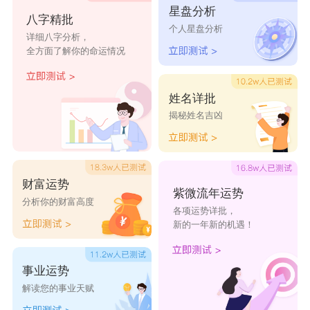
星盘分析
八字精批
罗甜绿
罗云絮
罗沛兮
罗南影
罗伊
个人星盘分析
详细八字分析，
全方面了解你的命运情况
罗兰
罗芳
罗蓉
罗丽
罗雪
罗美
罗婕
罗淑
罗佳
罗萍
姓名详批
揭秘姓名吉凶
财富运势
紫微流年运势
分析你的财富高度
各项运势详批，
新的一年新的机遇！
事业运势
解读您的事业天赋