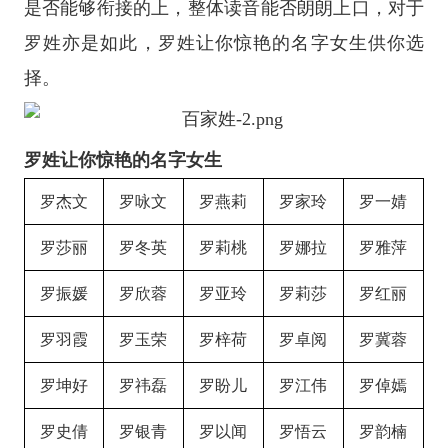
是否能够衔接的上，整体读音能否朗朗上口，对于
罗姓亦是如此，罗姓让你惊艳的名字女生供你选
择。
罗姓让你惊艳的名字女生
罗杰文
罗咏文
罗燕莉
罗家玲
罗一婧
罗莎丽
罗冬英
罗莉桃
罗娜拉
罗雅萍
罗振媛
罗欣蓉
罗亚玲
罗莉莎
罗红丽
罗羽霞
罗玉荣
罗梓荷
罗卓阅
罗冀蓉
罗坤好
罗祎磊
罗盼儿
罗江伟
罗倬嫣
罗史倩
罗银青
罗以闻
罗悟云
罗韵楠