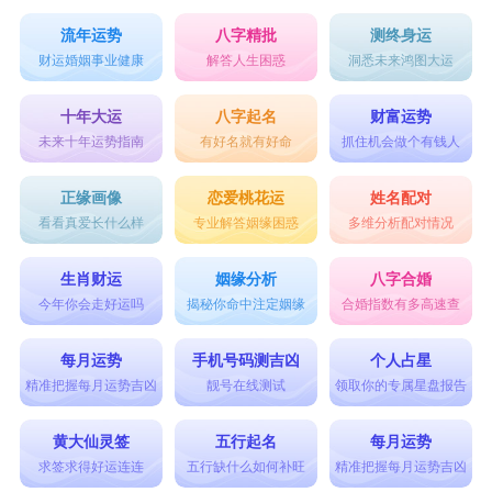
流年运势
八字精批
测终身运
财运婚姻事业健康
解答人生困惑
洞悉未来鸿图大运
十年大运
八字起名
财富运势
未来十年运势指南
有好名就有好命
抓住机会做个有钱人
正缘画像
恋爱桃花运
姓名配对
看看真爱长什么样
专业解答姻缘困惑
多维分析配对情况
生肖财运
姻缘分析
八字合婚
今年你会走好运吗
揭秘你命中注定姻缘
合婚指数有多高速查
每月运势
手机号码测吉凶
个人占星
精准把握每月运势吉凶
靓号在线测试
领取你的专属星盘报告
黄大仙灵签
五行起名
每月运势
求签求得好运连连
五行缺什么如何补旺
精准把握每月运势吉凶