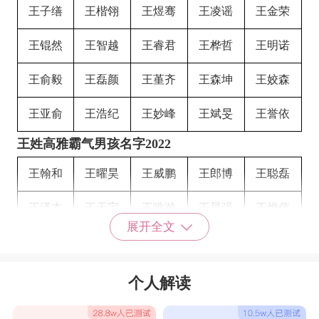
王子缮
王楷翎
王煜骞
王凌谣
王金荣
王锟然
王智越
王睿君
王桦哲
王明诺
王俞毅
王磊颜
王堇齐
王森坤
王姣森
王亚俞
王浩纪
王妙峰
王斌旻
王誉依
王姓高雅霸气男孩名字2022
王翰和
王曜昊
王威鹏
王郎博
王聪磊
王泽本
王天宇
王唯瀚
王晨强
王烨伟
展开全文
王鹏秦
王程聪
王晟睿
王道俊
王嘉昀
王振庚
王俊雄
王伟宸
王铎清
王稚峻
个人解读
王子权
王睿贤
王善铭
王梓均
王亚维