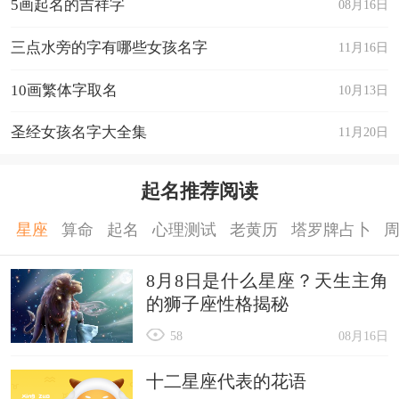
5画起名的吉祥字
08月16日
三点水旁的字有哪些女孩名字
11月16日
10画繁体字取名
10月13日
圣经女孩名字大全集
11月20日
起名推荐阅读
星座
算命
起名
心理测试
老黄历
塔罗牌占卜
8月8日是什么星座？天生主角
的狮子座性格揭秘
58
08月16日
十二星座代表的花语