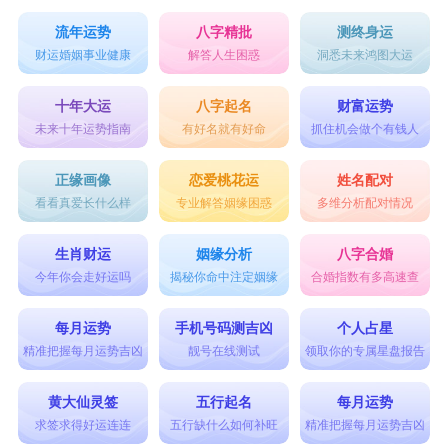
流年运势
八字精批
测终身运
财运婚姻事业健康
解答人生困惑
洞悉未来鸿图大运
十年大运
八字起名
财富运势
未来十年运势指南
有好名就有好命
抓住机会做个有钱人
正缘画像
恋爱桃花运
姓名配对
看看真爱长什么样
专业解答姻缘困惑
多维分析配对情况
生肖财运
姻缘分析
八字合婚
今年你会走好运吗
揭秘你命中注定姻缘
合婚指数有多高速查
每月运势
手机号码测吉凶
个人占星
精准把握每月运势吉凶
靓号在线测试
领取你的专属星盘报告
黄大仙灵签
五行起名
每月运势
求签求得好运连连
五行缺什么如何补旺
精准把握每月运势吉凶