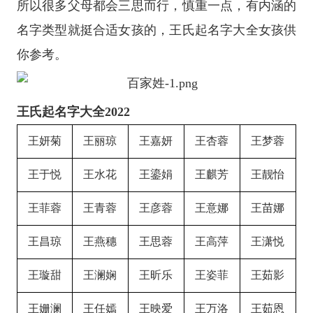
所以很多父母都会三思而行，慎重一点，有内涵的
名字类型就挺合适女孩的，王氏起名字大全女孩供
你参考。
王氏起名字大全2022
王妍菊
王丽琼
王嘉妍
王杏蓉
王梦蓉
王于悦
王水花
王鎏娟
王麒芳
王靓怡
王菲蓉
王青蓉
王彦蓉
王意娜
王苗娜
王昌琼
王燕穗
王思蓉
王高萍
王潇悦
王璇甜
王澜娴
王昕乐
王姿菲
王茹影
王姗澜
王任嫣
王映爱
王万洛
王茹恩