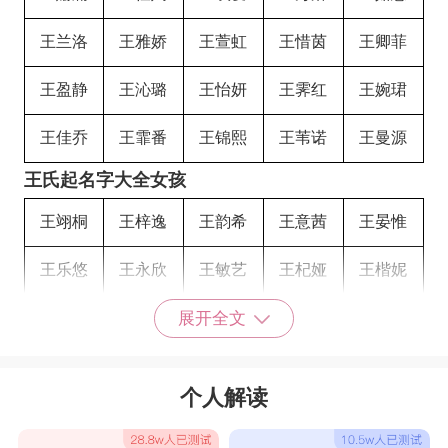
王兰洛
王雅娇
王萱虹
王惜茵
王卿菲
王盈静
王沁璐
王怡妍
王霁红
王婉珺
王佳乔
王霏番
王锦熙
王苇诺
王曼源
王氏起名字大全女孩
王翊桐
王梓逸
王韵希
王意茜
王晏惟
王乐悠
王永欣
王敏艺
王杞娅
王楷妮
王裕嘉
王显至
王守攀
王汇澜
王欢莲
展开全文
王嘉兰
王芸瑜
王墨俊
王金陶
王异月
个人解读
王香潭
王云漪
王聪卉
王薇彤
王晗昕