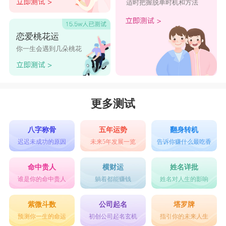
适时把握脱单时机和方法
恋爱桃花运
你一生会遇到几朵桃花
更多测试
八字称骨
五年运势
翻身转机
迟迟未成功的原因
未来5年发展一览
告诉你赚什么最吃香
命中贵人
横财运
姓名详批
谁是你的命中贵人
躺着都能赚钱
姓名对人生的影响
紫微斗数
公司起名
塔罗牌
预测你一生的命运
初创公司起名玄机
指引你的未来人生