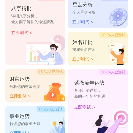
王倩欣
王璟雯
王永怡
王雯珊
王佩宁
星盘分析
八字精批
个人星盘分析
详细八字分析，
王禹彤
王锦清
王晨希
王雯梦
王蓓婷
全方面了解你的命运情况
王玲凌
王焕冉
王文韦
王翔元
王熙玟
姓名详批
王毓安
王家玫
王冷燕
王妮雅
王茂晶
揭秘姓名吉凶
财富运势
紫微流年运势
分析你的财富高度
各项运势详批，
新的一年新的机遇！
事业运势
解读您的事业天赋