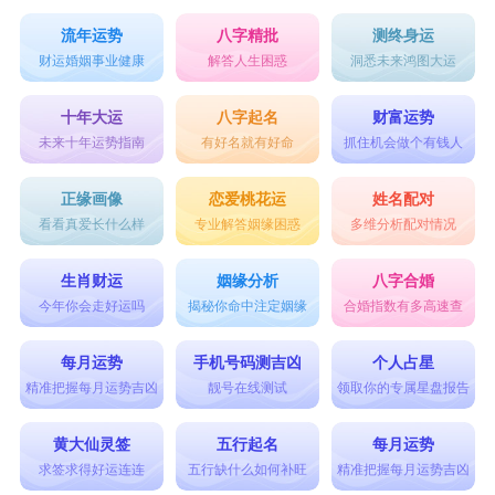
流年运势
八字精批
测终身运
财运婚姻事业健康
解答人生困惑
洞悉未来鸿图大运
十年大运
八字起名
财富运势
未来十年运势指南
有好名就有好命
抓住机会做个有钱人
正缘画像
恋爱桃花运
姓名配对
看看真爱长什么样
专业解答姻缘困惑
多维分析配对情况
生肖财运
姻缘分析
八字合婚
今年你会走好运吗
揭秘你命中注定姻缘
合婚指数有多高速查
每月运势
手机号码测吉凶
个人占星
精准把握每月运势吉凶
靓号在线测试
领取你的专属星盘报告
黄大仙灵签
五行起名
每月运势
求签求得好运连连
五行缺什么如何补旺
精准把握每月运势吉凶