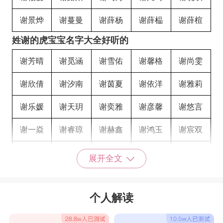
谢景烨
谢蔓曼
谢薛杨
谢薛榀
谢薛楦
姓谢的虎宝宝名字大全好听的
谢芳晴
谢觅涵
谢雪佑
谢馨格
谢尚雯
谢欣倩
谢汐南
谢茵夏
谢依洋
谢雅莉
谢乐媛
谢天玥
谢奕雅
谢彦馨
谢悠言
谢一焱
谢睿琼
谢赫鑫
谢鸿玉
谢宸双
谢凯妮
谢茹玉
谢铭欣
谢鹉薏
谢鹉难
展开全文
谢鹉姜
谢鹉萨
谢鹉栎
谢馑琳
谢萧莠
个人解读
谢萧榆
谢萧琦
谢萧楹
谢薪琳
谢薛莠
谢薛榆
谢薛琦
谢薛楹
谢薛琪
谢薛莎