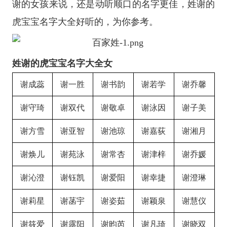
谢的女孩来说，还是动听顺口的名字更佳，姓谢的
虎宝宝名字大全好听的，为你参考。
姓谢的虎宝宝名字大全女
谢成蕊
谢一胜
谢书韵
谢若学
谢乔馨
谢守琦
谢双代
谢敬卓
谢泳因
谢子美
谢方雪
谢亚智
谢池琼
谢嘉荻
谢湘月
谢焕儿
谢苑泳
谢常杏
谢津梓
谢乔媛
谢沁澄
谢钰凯
谢爱阳
谢幸捷
谢澄琳
谢莉星
谢菡宇
谢姿茹
谢颖泉
谢慧仪
谢筱爱
谢露阳
谢昀芮
谢凡琦
谢晓双