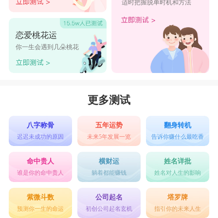
适时把握脱单时机和方法
恋爱桃花运
你一生会遇到几朵桃花
更多测试
八字称骨
五年运势
翻身转机
迟迟未成功的原因
未来5年发展一览
告诉你赚什么最吃香
命中贵人
横财运
姓名详批
谁是你的命中贵人
躺着都能赚钱
姓名对人生的影响
紫微斗数
公司起名
塔罗牌
预测你一生的命运
初创公司起名玄机
指引你的未来人生