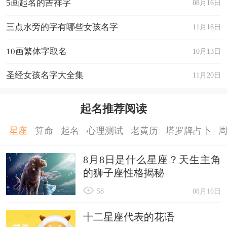
5画起名的吉祥字
08月16日
三点水旁的字有哪些女孩名字
11月16日
10画繁体字取名
10月13日
圣经女孩名字大全集
11月20日
起名推荐阅读
星座
算命
起名
心理测试
老黄历
塔罗牌占卜
8月8日是什么星座？天生主角
的狮子座性格揭秘
58
08月16日
十二星座代表的花语