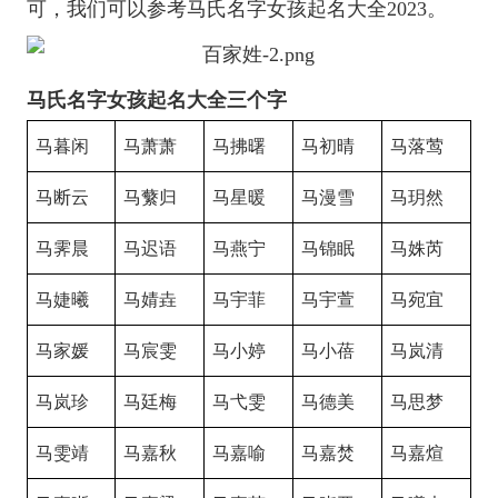
可，我们可以参考马氏名字女孩起名大全2023。
马氏名字女孩起名大全三个字
马暮闲
马萧萧
马拂曙
马初晴
马落莺
马断云
马蘩归
马星暖
马漫雪
马玥然
马霁晨
马迟语
马燕宁
马锦眠
马姝芮
马婕曦
马婧垚
马宇菲
马宇萱
马宛宜
马家媛
马宸雯
马小婷
马小蓓
马岚清
马岚珍
马廷梅
马弋雯
马德美
马思梦
马雯靖
马嘉秋
马嘉喻
马嘉焚
马嘉煊