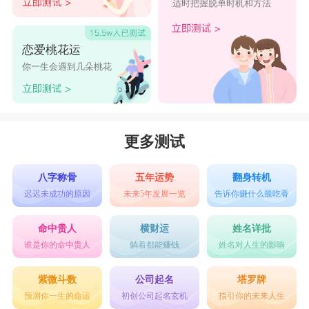
适时把握脱单时机和方法
恋爱桃花运
你一生会遇到几朵桃花
更多测试
八字称骨
五年运势
翻身转机
迟迟未成功的原因
未来5年发展一览
告诉你赚什么最吃香
命中贵人
横财运
姓名详批
谁是你的命中贵人
躺着都能赚钱
姓名对人生的影响
紫微斗数
公司起名
塔罗牌
预测你一生的命运
初创公司起名玄机
指引你的未来人生