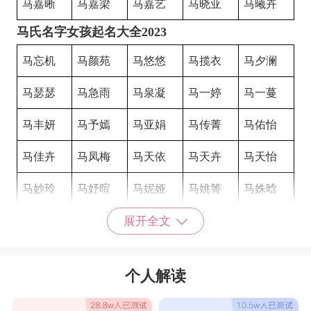
马嘉晰
马嘉梁
马嘉艺
马晓亚
马曦卉
马氏名字女孩起名大全2023
马忘机
马颜苑
马悠悠
马揽衣
马夕澜
马瑟瑟
马急雨
马泉凝
马一婷
马一蔓
马丰妍
马予嫣
马亚娟
马传菁
马佑怡
马佳卉
马凤梅
马天依
马天卉
马天怡
马妙玲
马妤暄
马妮娅
马姚箐
马姝晗
马亦瑞
马央泓
马央瑞
马尤瑞
马尤泓
展开全文
马昌丽
马艳萍
马慧君
马华依
马雨语
个人解读
马黛诗
马琪安
马嘉梦
马馨忆
马嘉祺