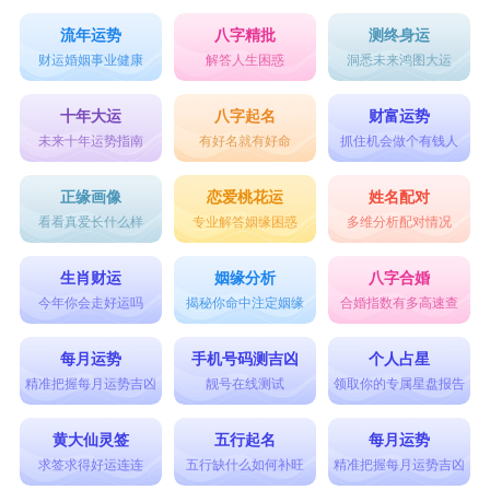
流年运势
八字精批
测终身运
财运婚姻事业健康
解答人生困惑
洞悉未来鸿图大运
十年大运
八字起名
财富运势
未来十年运势指南
有好名就有好命
抓住机会做个有钱人
正缘画像
恋爱桃花运
姓名配对
看看真爱长什么样
专业解答姻缘困惑
多维分析配对情况
生肖财运
姻缘分析
八字合婚
今年你会走好运吗
揭秘你命中注定姻缘
合婚指数有多高速查
每月运势
手机号码测吉凶
个人占星
精准把握每月运势吉凶
靓号在线测试
领取你的专属星盘报告
黄大仙灵签
五行起名
每月运势
求签求得好运连连
五行缺什么如何补旺
精准把握每月运势吉凶