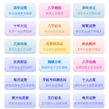
流年运势
八字精批
测终身运
财运婚姻事业健康
解答人生困惑
洞悉未来鸿图大运
十年大运
八字起名
财富运势
未来十年运势指南
有好名就有好命
抓住机会做个有钱人
正缘画像
恋爱桃花运
姓名配对
看看真爱长什么样
专业解答姻缘困惑
多维分析配对情况
生肖财运
姻缘分析
八字合婚
今年你会走好运吗
揭秘你命中注定姻缘
合婚指数有多高速查
每月运势
手机号码测吉凶
个人占星
精准把握每月运势吉凶
靓号在线测试
领取你的专属星盘报告
黄大仙灵签
五行起名
每月运势
求签求得好运连连
五行缺什么如何补旺
精准把握每月运势吉凶