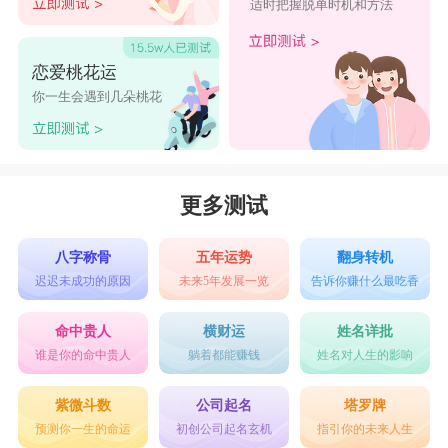
适时把握脱单时机和方法
恋爱桃花运
你一生会遇到几朵桃花
更多测试
八字称骨
五年运势
翻身转机
迟迟未成功的原因
未来5年发展一览
告诉你赚什么最吃香
命中贵人
横财运
姓名详批
谁是你的命中贵人
躺着都能赚钱
姓名对人生的影响
紫微斗数
公司起名
塔罗牌
预测你一生的命运
初创公司起名玄机
指引你的未来人生