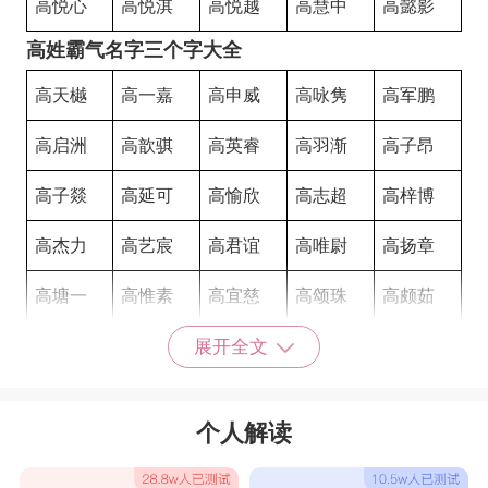
高悦心
高悦淇
高悦越
高慧中
高懿影
高姓霸气名字三个字大全
高天樾
高一嘉
高申威
高咏隽
高军鹏
高启洲
高歆骐
高英睿
高羽渐
高子昂
高子燚
高延可
高愉欣
高志超
高梓博
高杰力
高艺宸
高君谊
高唯尉
高扬章
高塘一
高惟素
高宜慈
高颂珠
高颇茹
高美郁
高茗薪
高之娥
高施芊
高荔业
展开全文
高觉南
高余承
高云若
高奕楠
高士慧
个人解读
高奕凝
高奕彤
高奕欣
高奕涵
高孟雪