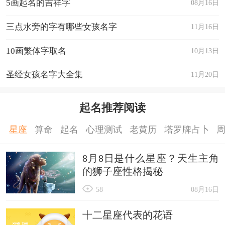
5画起名的吉祥字
08月16日
三点水旁的字有哪些女孩名字
11月16日
10画繁体字取名
10月13日
圣经女孩名字大全集
11月20日
起名推荐阅读
星座
算命
起名
心理测试
老黄历
塔罗牌占卜
8月8日是什么星座？天生主角
的狮子座性格揭秘
58
08月16日
十二星座代表的花语