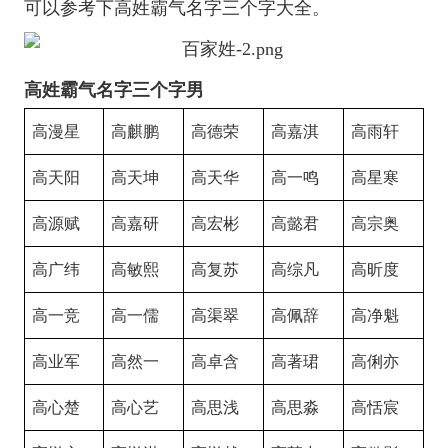
可以参考下高姓霸气名字三个字大全。
高姓霸气名字三个字男
高漫星
高麒鹏
高德荣
高嘉淇
高雨轩
高天阳
高天坤
高天华
高一鸣
高星寒
高源赋
高嘉研
高宏彬
高懿君
高宗奥
高广纬
高敏熙
高复苏
高综凡
高昕度
高一竞
高一儒
高渠翠
高佩辞
高净魁
高业军
高然一
高卓含
高著珺
高俐亦
高心楚
高心艺
高思浅
高思淼
高恬宸