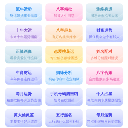
流年运势
八字精批
测终身运
财运婚姻事业健康
解答人生困惑
洞悉未来鸿图大运
十年大运
八字起名
财富运势
未来十年运势指南
有好名就有好命
抓住机会做个有钱人
正缘画像
恋爱桃花运
姓名配对
看看真爱长什么样
专业解答姻缘困惑
多维分析配对情况
生肖财运
姻缘分析
八字合婚
今年你会走好运吗
揭秘你命中注定姻缘
合婚指数有多高速查
每月运势
手机号码测吉凶
个人占星
精准把握每月运势吉凶
靓号在线测试
领取你的专属星盘报告
黄大仙灵签
五行起名
每月运势
求签求得好运连连
五行缺什么如何补旺
精准把握每月运势吉凶