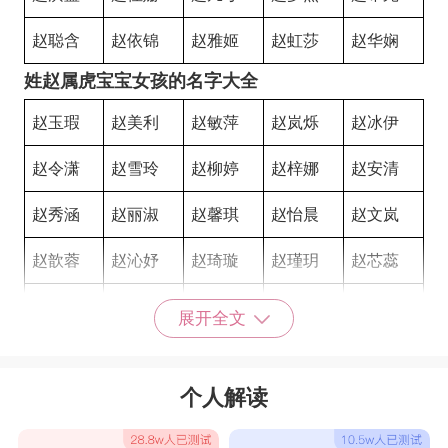
赵聪含
赵依锦
赵雅姬
赵虹莎
赵华娴
姓赵属虎宝宝女孩的名字大全
赵玉瑕
赵美利
赵敏萍
赵岚烁
赵冰伊
赵令潇
赵雪玲
赵柳婷
赵梓娜
赵安清
赵秀涵
赵丽淑
赵馨琪
赵怡晨
赵文岚
赵歆蓉
赵沁妤
赵琦璇
赵瑾玥
赵芯蕊
赵蕊萌
赵译雯
赵诗曼
赵静逸
赵兮琦
展开全文
赵筱依
赵宛璇
赵楚雨
赵雯笑
赵澜冉
个人解读
赵冰然
赵新滢
赵苛薇
赵滢菲
赵芙琳
赵霄晴
赵娇旋
赵枫甯
赵蓓娴
赵白风