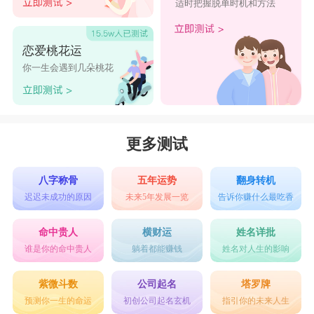
适时把握脱单时机和方法
恋爱桃花运
你一生会遇到几朵桃花
更多测试
八字称骨
五年运势
翻身转机
迟迟未成功的原因
未来5年发展一览
告诉你赚什么最吃香
命中贵人
横财运
姓名详批
谁是你的命中贵人
躺着都能赚钱
姓名对人生的影响
紫微斗数
公司起名
塔罗牌
预测你一生的命运
初创公司起名玄机
指引你的未来人生