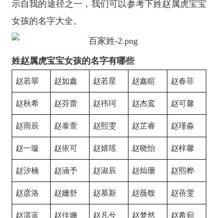
示自我的途径之一，我们可以参考下姓赵属虎宝宝
女孩的名字大全。
姓赵属虎宝宝女孩的名字有哪些
赵若翠
赵如鑫
赵若星
赵鑫睻
赵春菲
赵秋希
赵芬蕾
赵祎珂
赵杰鸾
赵可馨
赵雨辰
赵泰萱
赵熙雯
赵芷睿
赵瑾淼
赵一璇
赵依可
赵婧瑶
赵晓怡
赵梓馨
赵汐楠
赵涵予
赵淑辰
赵灿珊
赵熙桦
赵彦洛
赵姗舒
赵慕新
赵薇馥
赵蓓雯
赵淇蓝
赵佳姗
赵凡兮
赵梦然
赵希宛