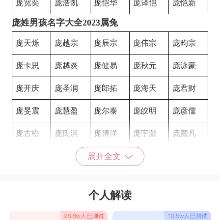
庞宽奕
庞浩凯
庞恺华
庞译恺
庞恺新
庞姓男孩名字大全2023属兔
庞天烁
庞越宗
庞辰宗
庞伟宗
庞昀宗
庞卡思
庞越炎
庞健易
庞秋元
庞泳豪
庞开庆
庞圣润
庞郎拓
庞海天
庞君财
庞旻震
庞慧盈
庞尔泰
庞皎明
庞彦儒
庞古松
庞氏淇
庞博洋
庞宇灏
庞颜凡
庞彦任
庞郎旭
庞强翱
庞琛麒
庞朗迪
展开全文
庞正彦
庞郎麒
庞和祥
庞博寅
庞伦唯
个人解读
庞旭灏
庞宁海
庞海铭
庞世瀚
庞观云