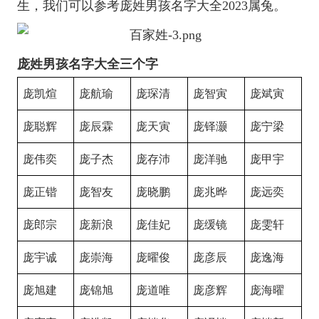
生，我们可以参考庞姓男孩名字大全2023属兔。
庞姓男孩名字大全三个字
庞凯煊
庞航瑜
庞琛清
庞智寅
庞斌寅
庞聪辉
庞辰霖
庞天寅
庞铎灏
庞宁梁
庞伟奕
庞子杰
庞存沛
庞洋驰
庞甲宇
庞正锴
庞智友
庞晓鹏
庞兆晔
庞远奕
庞郎宗
庞新浪
庞佳妃
庞缓镜
庞雯轩
庞宇诚
庞崇海
庞曜俊
庞彦辰
庞逸海
庞旭建
庞锦旭
庞道唯
庞彦辉
庞海曜