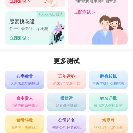
适时把握脱单时机和方法
恋爱桃花运
你一生会遇到几朵桃花
更多测试
八字称骨
五年运势
翻身转机
迟迟未成功的原因
未来5年发展一览
告诉你赚什么最吃香
命中贵人
横财运
姓名详批
谁是你的命中贵人
躺着都能赚钱
姓名对人生的影响
紫微斗数
公司起名
塔罗牌
预测你一生的命运
初创公司起名玄机
指引你的未来人生