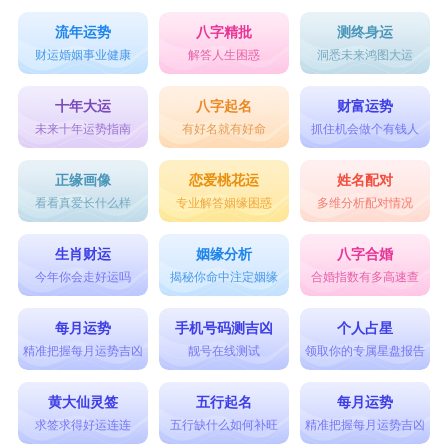
流年运势
八字精批
测终身运
财运婚姻事业健康
解答人生困惑
洞悉未来鸿图大运
十年大运
八字起名
财富运势
未来十年运势指南
有好名就有好命
抓住机会做个有钱人
正缘画像
恋爱桃花运
姓名配对
看看真爱长什么样
专业解答姻缘困惑
多维分析配对情况
生肖财运
姻缘分析
八字合婚
今年你会走好运吗
揭秘你命中注定姻缘
合婚指数有多高速查
每月运势
手机号码测吉凶
个人占星
精准把握每月运势吉凶
靓号在线测试
领取你的专属星盘报告
黄大仙灵签
五行起名
每月运势
求签求得好运连连
五行缺什么如何补旺
精准把握每月运势吉凶