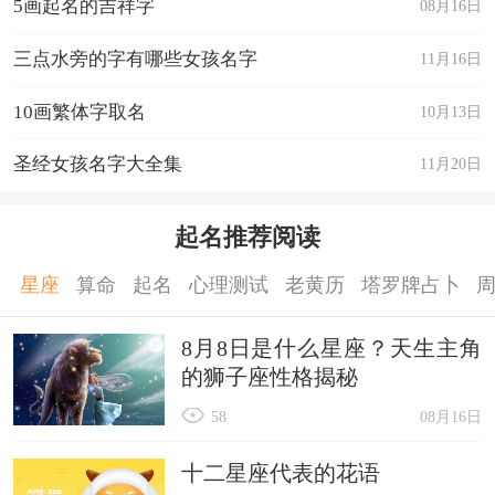
5画起名的吉祥字
08月16日
三点水旁的字有哪些女孩名字
11月16日
10画繁体字取名
10月13日
圣经女孩名字大全集
11月20日
起名推荐阅读
星座
算命
起名
心理测试
老黄历
塔罗牌占卜
8月8日是什么星座？天生主角
的狮子座性格揭秘
58
08月16日
十二星座代表的花语