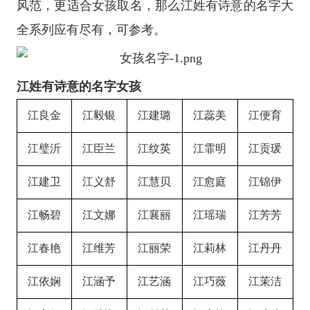
风范，更适合女孩取名，那么江姓有诗意的名字大
全系列应有尽有，可参考。
江姓有诗意的名字女孩
江良金
江毅银
江建璐
江蕊美
江便育
江璧沂
江臣兰
江纹英
江霏明
江贡瑗
江建卫
江义舒
江慧贝
江愈庭
江锦伊
江畅碧
江文娜
江襄丽
江瑶瑞
江芳芳
江春艳
江维芳
江丽荣
江莉林
江丹丹
江依娴
江涵予
江艺涵
江巧薇
江茉洁