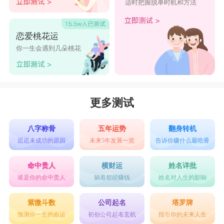
适时把握脱单时机和方法
恋爱桃花运
你一生会遇到几朵桃花
更多测试
八字称骨
五年运势
翻身转机
迟迟未成功的原因
未来5年发展一览
告诉你赚什么最吃香
命中贵人
横财运
姓名详批
谁是你的命中贵人
躺着都能赚钱
姓名对人生的影响
紫微斗数
公司起名
塔罗牌
预测你一生的命运
初创公司起名玄机
指引你的未来人生