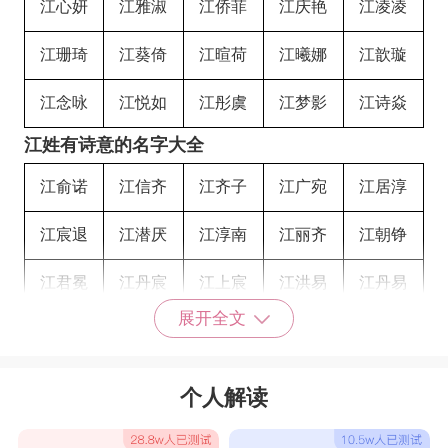
江心妍
江雅淑
江侨菲
江庆艳
江凌凌
江珊琦
江葵倚
江暄荷
江曦娜
江歆璇
江念咏
江悦如
江彤虞
江梦影
江诗焱
江姓有诗意的名字大全
江俞诺
江信齐
江齐子
江广宛
江居淳
江宸退
江潜厌
江淳南
江丽齐
江朝铮
江君冕
江丹宸
江上宸
江洪易
江丹易
展开全文
江月霜
江燕芝
江仙筠
江涵释
江仪然
江茗唯
江殿少
江太逸
江紫宗
江健逸
个人解读
江蕊来
江馥来
江路跃
江锦琅
江琼喜