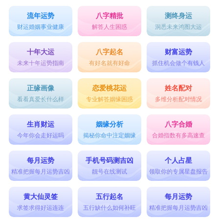
流年运势
八字精批
测终身运
财运婚姻事业健康
解答人生困惑
洞悉未来鸿图大运
十年大运
八字起名
财富运势
未来十年运势指南
有好名就有好命
抓住机会做个有钱人
正缘画像
恋爱桃花运
姓名配对
看看真爱长什么样
专业解答姻缘困惑
多维分析配对情况
生肖财运
姻缘分析
八字合婚
今年你会走好运吗
揭秘你命中注定姻缘
合婚指数有多高速查
每月运势
手机号码测吉凶
个人占星
精准把握每月运势吉凶
靓号在线测试
领取你的专属星盘报告
黄大仙灵签
五行起名
每月运势
求签求得好运连连
五行缺什么如何补旺
精准把握每月运势吉凶