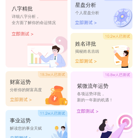
星盘分析
江又漫
江慧谣
江以祺
江曼柔
江懿美
八字精批
个人星盘分析
详细八字分析，
全方面了解你的命运情况
江谨尔
江逾静
江知夏
江陶陶
江梦竹
江霏然
江静姝
江欣潇
江馨宁
江琼玖
姓名详批
揭秘姓名吉凶
财富运势
紫微流年运势
分析你的财富高度
各项运势详批，
新的一年新的机遇！
事业运势
解读您的事业天赋