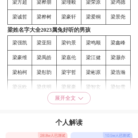
梁方超
梁桦朋
梁瑾毅
梁荣原
梁鸿德
梁诚哲
梁桦树
梁豪轩
梁爱桐
梁景尧
梁姓名字大全2023属兔好听的男孩
梁强凯
梁亚阳
梁钧景
梁鸣顺
梁鑫峰
梁豪维
梁禹皓
梁嘉伦
梁江健
梁灏亦
梁柏柯
梁彤韵
梁宇哲
梁彬原
梁浩瀚
梁远欧
梁庆明
梁展豪
梁智玄
梁知雪
展开全文
梁鼎哲
梁旭楠
梁圣依
梁文来
梁思远
梁鸿文
梁京浩
梁贯建
梁亦俊
梁成阳
个人解读
梁云利
梁升俊
梁渝龙
梁启弘
梁道森