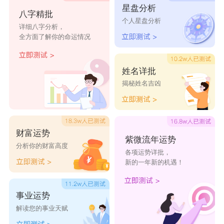
星盘分析
梁秦俊
梁吉翰
梁良麒
梁建利
梁鹏森
八字精批
个人星盘分析
详细八字分析，
全方面了解你的命运情况
梁志亦
梁家维
梁言建
梁岩纶
梁昭然
姓名详批
揭秘姓名吉凶
财富运势
紫微流年运势
分析你的财富高度
各项运势详批，
新的一年新的机遇！
事业运势
解读您的事业天赋