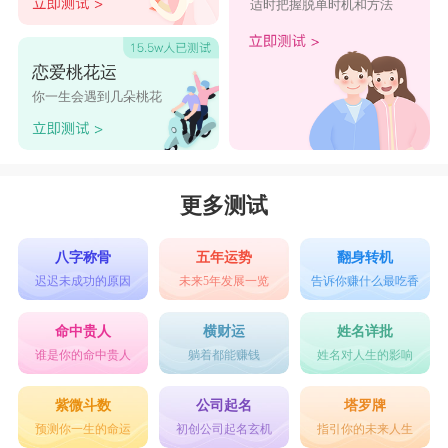
适时把握脱单时机和方法
恋爱桃花运
你一生会遇到几朵桃花
更多测试
八字称骨
五年运势
翻身转机
迟迟未成功的原因
未来5年发展一览
告诉你赚什么最吃香
命中贵人
横财运
姓名详批
谁是你的命中贵人
躺着都能赚钱
姓名对人生的影响
紫微斗数
公司起名
塔罗牌
预测你一生的命运
初创公司起名玄机
指引你的未来人生