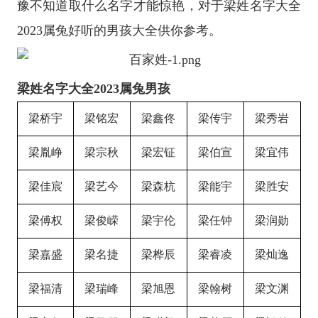
豫不知道取什么名字才能惊艳，对于梁姓名字大全
2023属兔好听的男孩大全供你参考。
梁姓名字大全2023属兔男孩
梁桥宇
梁铭宏
梁鑫佟
梁传宇
梁秀岩
梁胤峥
梁宗秋
梁宏钲
梁伯宣
梁宜伟
梁佳宸
梁艺今
梁森杭
梁能宇
梁胜安
梁傅权
梁俊嵘
梁宇伦
梁任钟
梁润勋
梁嘉盛
梁名捷
梁桦辰
梁睿凌
梁灿逸
梁福清
梁瑞峰
梁旭恩
梁翰树
梁文渊