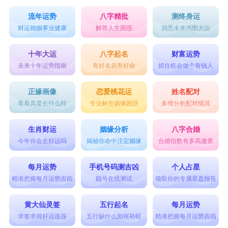
流年运势
八字精批
测终身运
财运婚姻事业健康
解答人生困惑
洞悉未来鸿图大运
十年大运
八字起名
财富运势
未来十年运势指南
有好名就有好命
抓住机会做个有钱人
正缘画像
恋爱桃花运
姓名配对
看看真爱长什么样
专业解答姻缘困惑
多维分析配对情况
生肖财运
姻缘分析
八字合婚
今年你会走好运吗
揭秘你命中注定姻缘
合婚指数有多高速查
每月运势
手机号码测吉凶
个人占星
精准把握每月运势吉凶
靓号在线测试
领取你的专属星盘报告
黄大仙灵签
五行起名
每月运势
求签求得好运连连
五行缺什么如何补旺
精准把握每月运势吉凶