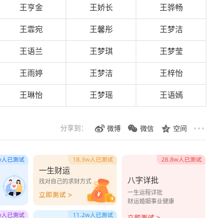
王亨金
王娇长
王骅畅
王霏宛
王馨彤
王梦洁
王语兰
王梦琪
王梦莹
王雨婷
王梦洁
王梓怡
王琳怡
王梦瑶
王语嫣
分享到：
微博
微信
空间
一生财运
八字详批
？
找对自己的求财方式
一生运程详批
财运婚姻事业健康