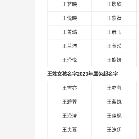
王茗映
王影欣
王悦映
王紫薇
王菁璐
王彦玉
王兰沛
王萱滢
王滢悦
王旋妍
王姓女孩名字2023年属兔起名字
王雪亦
王亦蓉
王碧蓉
王蓝岚
王滢洁
王佳枫
王央慕
王沫伊