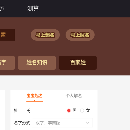
历
测算
搜索
名字
姓名知识
百家姓
宝宝起名
个人解名
男
女
姓 氏
名字形式
双字：李商隐