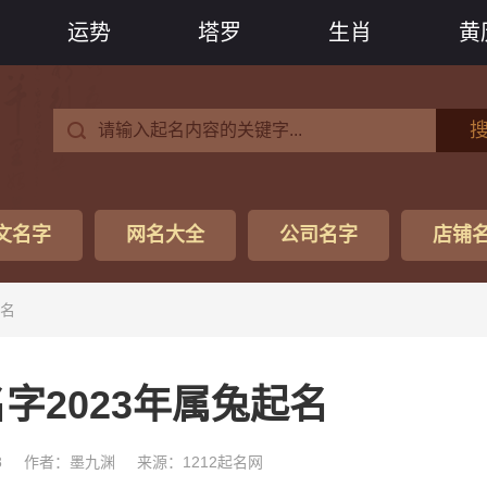
运势
塔罗
生肖
黄
文名字
网名大全
公司名字
店铺
起名
字2023年属兔起名
8
作者：墨九渊
来源：1212起名网