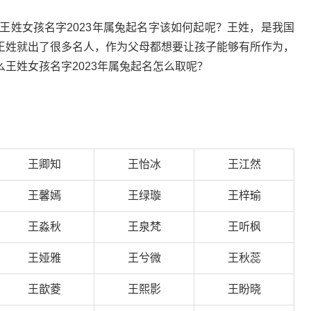
？王姓女孩名字2023年属兔起名字该如何起呢？王姓，是我国
王姓就出了很多名人，作为父母都想要让孩子能够有所作为，
王姓女孩名字2023年属兔起名怎么取呢？
王卿知
王怡冰
王江然
王馨嫣
王绿璇
王梓瑜
王淼秋
王泉梵
王听枫
王娅雅
王兮微
王秋蕊
王歆菱
王熙影
王盼晓