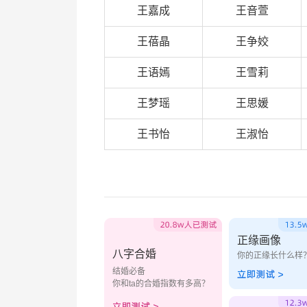
王嘉成
王音萱
王蓓晶
王争姣
王语嫣
王雪莉
王梦瑶
王思媛
王书怡
王淑怡
正缘画像
八字合婚
你的正缘长什么样
结婚必备
你和ta的合婚指数有多高？