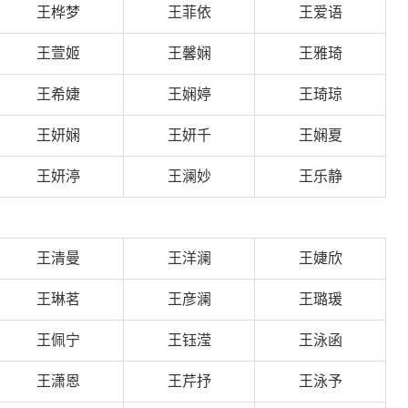
王桦梦
王菲依
王爱语
王萱姬
王馨娴
王雅琦
王希婕
王娴婷
王琦琼
王妍娴
王妍千
王娴夏
王妍渟
王澜妙
王乐静
王清曼
王洋澜
王婕欣
王琳茗
王彦澜
王璐瑗
王佩宁
王钰滢
王泳函
王潇恩
王芹抒
王泳予