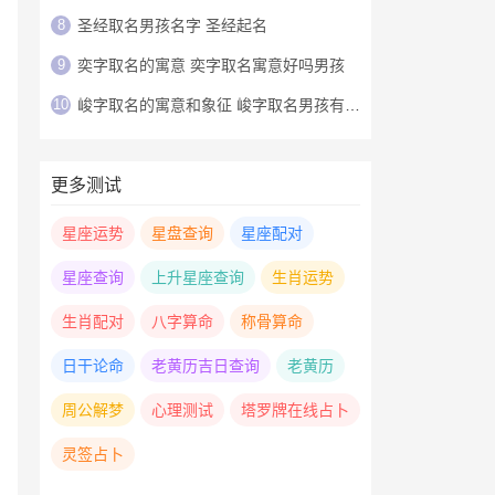
8
圣经取名男孩名字 圣经起名
9
奕字取名的寓意 奕字取名寓意好吗男孩
10
峻字取名的寓意和象征 峻字取名男孩有寓意
更多测试
星座运势
星盘查询
星座配对
星座查询
上升星座查询
生肖运势
生肖配对
八字算命
称骨算命
日干论命
老黄历吉日查询
老黄历
周公解梦
心理测试
塔罗牌在线占卜
灵签占卜