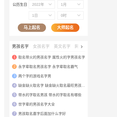
公历生日
2022年
1月
1日
0时
马上起名
大师起名
男孩名字
女孩名字
英文名字
网名大全
公司名字
1
取名带火的男孩名字 属性火的字男孩名字
2
永字辈取名男孩名字 永字辈取名霸气
3
两个字的游戏名字男
4
缺金缺火取名字 缺金缺火取名最旺男孩名字
5
带水的字取名男孩 带水的字取名有哪些
6
世字辈的男孩名字大全
7
男孩取名嘉字后面加什么字好