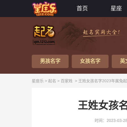
首页
星座
男孩名字
女孩名字
英
星座乐 >
起名
>
百家姓
> 王姓女孩名字2023年属兔
王姓女孩名
时间：2023-03-2