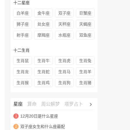
十二星座
白羊座
金牛座
双子座
巨蟹座
狮子座
处女座
天秤座
天蝎座
射手座
摩羯座
水瓶座
双鱼座
十二生肖
生肖鼠
生肖牛
生肖虎
生肖兔
生肖龙
生肖蛇
生肖马
生肖羊
生肖猴
生肖鸡
生肖狗
生肖猪
星座
算命
周公解梦
塔罗占卜
心理测试
老黄历
1
12月20日是什么星座
2
双子座女生和什么座最配