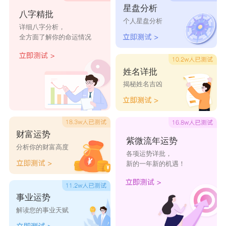
星盘分析
朱航谦
朱亚振
朱纶翰
朱狄绍
朱祥清
八字精批
个人星盘分析
详细八字分析，
全方面了解你的命运情况
姓名详批
揭秘姓名吉凶
财富运势
紫微流年运势
分析你的财富高度
各项运势详批，
新的一年新的机遇！
事业运势
解读您的事业天赋