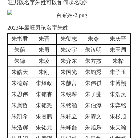
旺男孩名字朱姓可以如何起名呢?
2023年最旺男孩名字朱姓
朱书君
朱晋
朱玺志
朱令
朱庆晋
朱荫
朱勇
朱凌宇
朱汝明
朱玉周
朱德
朱凌
朱介东
朱方杰
朱桦
朱皓天
朱刚
朱国光
朱钧秀
朱子玉
朱德辉
朱煜政
朱赫言
朱伟祺
朱博翔
朱思伟
朱铭睿
朱锐琛
朱子斐
朱浩灵
朱胤哲
朱铭尧
朱铭涵
朱伯淳
朱弈铭
朱凯希
朱睿腾
朱轩立
朱霖文
朱杉旭
朱浩辉
朱铭元
朱峰磊
朱旭乐
朱天瀚