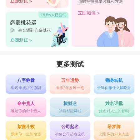
适时把握脱单时机和方法
恋爱桃花运
你一生会遇到几朵桃花
更多测试
八字称骨
五年运势
翻身转机
迟迟未成功的原因
未来5年发展一览
告诉你赚什么最吃香
命中贵人
横财运
姓名详批
谁是你的命中贵人
躺着都能赚钱
姓名对人生的影响
紫微斗数
公司起名
塔罗牌
预测你一生的命运
初创公司起名玄机
指引你的未来人生