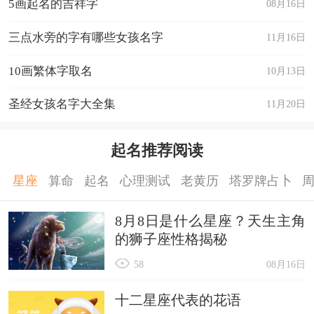
5画起名的吉祥字
08月16日
三点水旁的字有哪些女孩名字
11月16日
10画繁体字取名
10月13日
圣经女孩名字大全集
11月20日
起名推荐阅读
星座
算命
起名
心理测试
老黄历
塔罗牌占卜
8月8日是什么星座？天生主角
的狮子座性格揭秘
58
08月16日
十二星座代表的花语