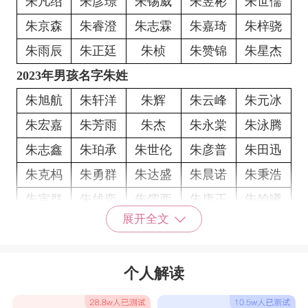
朱凡绍
朱彦璟
朱锡威
朱昱彬
朱世儒
朱京森
朱睿澄
朱志霖
朱嘉琦
朱梓骁
朱雨辰
朱正廷
朱桢
朱赞锦
朱星杰
2023年男孩名字朱姓
朱旭航
朱轩洋
朱辉
朱云峰
朱元冰
朱宏嘉
朱芳雨
朱杰
朱永棠
朱泳腾
朱志鑫
朱珀承
朱世伦
朱彦普
朱田迅
朱克杩
朱勇群
朱达盛
朱晨诺
朱秉浩
朱寅群
朱雄奕
朱儒西
朱康正
朱翰曦
展开全文
朱琛秋
朱毅昊
朱渝乐
朱顺平
朱林政
朱振清
朱立卓
朱隽宏
朱琛翰
朱皓鸣
个人解读
朱锦霖
朱建秦
朱衡勇
朱铭隽
朱瑾秋
朱瑄儒
朱钧光
朱烨逸
朱家维
朱晓绍