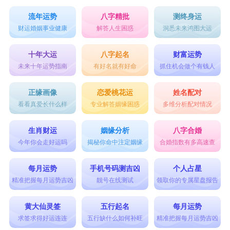
流年运势
八字精批
测终身运
财运婚姻事业健康
解答人生困惑
洞悉未来鸿图大运
十年大运
八字起名
财富运势
未来十年运势指南
有好名就有好命
抓住机会做个有钱人
正缘画像
恋爱桃花运
姓名配对
看看真爱长什么样
专业解答姻缘困惑
多维分析配对情况
生肖财运
姻缘分析
八字合婚
今年你会走好运吗
揭秘你命中注定姻缘
合婚指数有多高速查
每月运势
手机号码测吉凶
个人占星
精准把握每月运势吉凶
靓号在线测试
领取你的专属星盘报告
黄大仙灵签
五行起名
每月运势
求签求得好运连连
五行缺什么如何补旺
精准把握每月运势吉凶