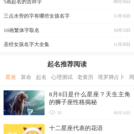
5画起名的吉祥字
08月16日
三点水旁的字有哪些女孩名字
11月16日
10画繁体字取名
10月13日
圣经女孩名字大全集
11月20日
起名推荐阅读
星座
算命
起名
心理测试
老黄历
塔罗牌占卜
8月8日是什么星座？天生主角
的狮子座性格揭秘
58
08月16日
十二星座代表的花语