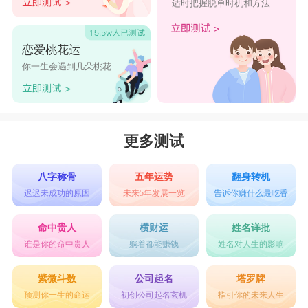
适时把握脱单时机和方法
恋爱桃花运
你一生会遇到几朵桃花
更多测试
八字称骨
五年运势
翻身转机
迟迟未成功的原因
未来5年发展一览
告诉你赚什么最吃香
命中贵人
横财运
姓名详批
谁是你的命中贵人
躺着都能赚钱
姓名对人生的影响
紫微斗数
公司起名
塔罗牌
预测你一生的命运
初创公司起名玄机
指引你的未来人生