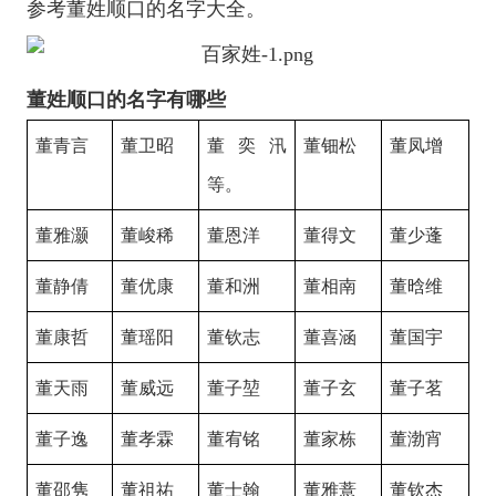
参考董姓顺口的名字大全。
董姓顺口的名字有哪些
董青言
董卫昭
董奕汛
董钿松
董凤增
等。
董雅灏
董峻稀
董恩洋
董得文
董少蓬
董静倩
董优康
董和洲
董相南
董晗维
董康哲
董瑶阳
董钦志
董喜涵
董国宇
董天雨
董威远
董子堃
董子玄
董子茗
董子逸
董孝霖
董宥铭
董家栋
董渤宵
董邵隽
董祖祐
董士翰
董雅薏
董钦杰