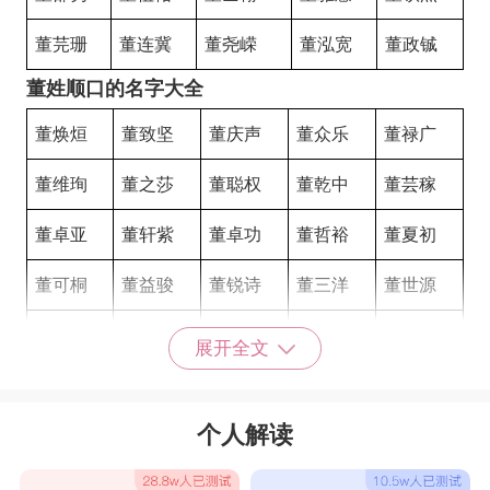
董芫珊
董连冀
董尧嵘
董泓宽
董政铖
董姓顺口的名字大全
董焕烜
董致坚
董庆声
董众乐
董禄广
董维珣
董之莎
董聪权
董乾中
董芸稼
董卓亚
董轩紫
董卓功
董哲裕
董夏初
董可桐
董益骏
董锐诗
董三洋
董世源
董中天
董书瑀
董书羽
董亚苏
董传杰
展开全文
董佑宁
董俊哲
董俊铄
董克也
董卓君
个人解读
董博衍
董哲闻
董哲霖
董啸天
董廖利
董司成
董祺择
董晗钰
董尊著
董绚淞