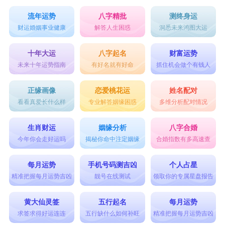
流年运势
八字精批
测终身运
财运婚姻事业健康
解答人生困惑
洞悉未来鸿图大运
十年大运
八字起名
财富运势
未来十年运势指南
有好名就有好命
抓住机会做个有钱人
正缘画像
恋爱桃花运
姓名配对
看看真爱长什么样
专业解答姻缘困惑
多维分析配对情况
生肖财运
姻缘分析
八字合婚
今年你会走好运吗
揭秘你命中注定姻缘
合婚指数有多高速查
每月运势
手机号码测吉凶
个人占星
精准把握每月运势吉凶
靓号在线测试
领取你的专属星盘报告
黄大仙灵签
五行起名
每月运势
求签求得好运连连
五行缺什么如何补旺
精准把握每月运势吉凶