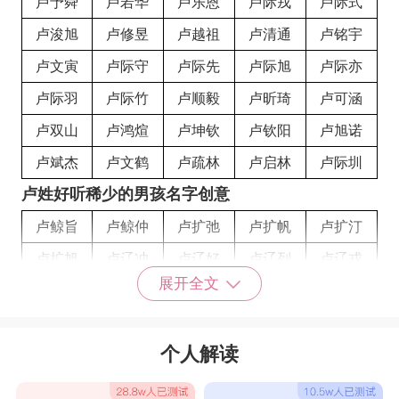
卢予舜
卢若华
卢乐恩
卢际戎
卢际式
卢浚旭
卢修昱
卢越祖
卢清通
卢铭宇
卢文寅
卢际守
卢际先
卢际旭
卢际亦
卢际羽
卢际竹
卢顺毅
卢昕琦
卢可涵
卢双山
卢鸿煊
卢坤钦
卢钦阳
卢旭诺
卢斌杰
卢文鹤
卢疏林
卢启林
卢际圳
卢姓好听稀少的男孩名字创意
卢鲸旨
卢鲸仲
卢扩弛
卢扩帆
卢扩汀
卢扩旭
卢辽冲
卢辽好
卢辽列
卢辽戎
展开全文
卢辽汀
卢辽西
卢辽旭
卢辽伊
卢邻存
卢邻寺
卢邻曳
卢邻舟
卢邻艮
卢鎏冲
个人解读
卢鎏机
卢鎏考
卢鎏匡
卢鎏如
卢鎏西
卢鎏行
卢鎏曳
卢鎏宇
卢鎏至
卢鎏仲