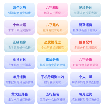
流年运势
八字精批
测终身运
财运婚姻事业健康
解答人生困惑
洞悉未来鸿图大运
十年大运
八字起名
财富运势
未来十年运势指南
有好名就有好命
抓住机会做个有钱人
正缘画像
恋爱桃花运
姓名配对
看看真爱长什么样
专业解答姻缘困惑
多维分析配对情况
生肖财运
姻缘分析
八字合婚
今年你会走好运吗
揭秘你命中注定姻缘
合婚指数有多高速查
每月运势
手机号码测吉凶
个人占星
精准把握每月运势吉凶
靓号在线测试
领取你的专属星盘报告
黄大仙灵签
五行起名
每月运势
求签求得好运连连
五行缺什么如何补旺
精准把握每月运势吉凶