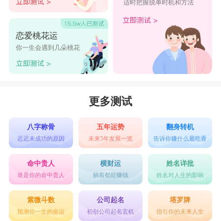
适时把握脱单时机和方法
恋爱桃花运
你一生会遇到几朵桃花
更多测试
八字称骨
五年运势
翻身转机
迟迟未成功的原因
未来5年发展一览
告诉你赚什么最吃香
命中贵人
横财运
姓名详批
谁是你的命中贵人
躺着都能赚钱
姓名对人生的影响
紫微斗数
公司起名
塔罗牌
预测你一生的命运
初创公司起名玄机
指引你的未来人生