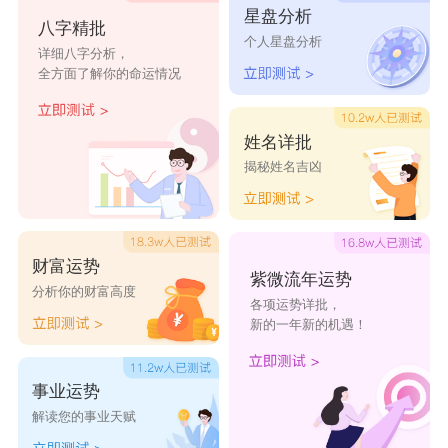
星盘分析
卢鎏舟
卢馏存
卢馏光
卢馏伍
卢馏旭
八字精批
个人星盘分析
详细八字分析，
卢馏伊
卢馏有
卢馏旨
卢馏州
卢馏圳
全方面了解你的命运情况
卢鑫凯
卢昊俊
卢乐凡
卢思远
卢骏楠
卢如溪
卢攀安
卢攀光
卢攀名
卢攀同
姓名详批
卢攀行
卢攀延
卢攀屹
卢攀旨
卢羽尔
揭秘姓名吉凶
卢文伟
卢羽驰
卢羽天
卢泓景
卢斌煜
卢晟钰
卢攀仲
卢攀舟
卢攀艮
卢庞光
财富运势
卢庞列
卢庞先
卢庞旭
卢鹏帆
卢鹏机
紫微流年运势
分析你的财富高度
各项运势详批，
卢鹏列
卢鹏式
卢鹏守
卢谱冲
卢谱帆
新的一年新的机遇！
事业运势
解读您的事业天赋