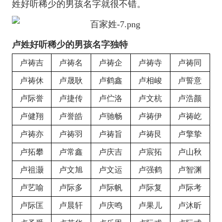
姓好听稀少的男孩名字就很不错。
卢姓好听稀少的男孩名字独特
卢祷吉
卢祷名
卢祷企
卢祷寺
卢祷同
卢祷休
卢晟耿
卢鹤鑫
卢相峻
卢誓意
卢际誉
卢捷传
卢伫洛
卢文杭
卢浩颜
卢健翔
卢誉皓
卢驰畅
卢祷伊
卢祷屹
卢祷亦
卢祷羽
卢祷旨
卢祷艮
卢擎挚
卢拓攀
卢常鑫
卢庆吉
卢宸拓
卢山秋
卢祖灏
卢文旭
卢文运
卢强鹤
卢智渊
卢艺喻
卢际多
卢际帆
卢际复
卢际考
卢际匡
卢晨轩
卢庆鸣
卢果儿
卢沐昕