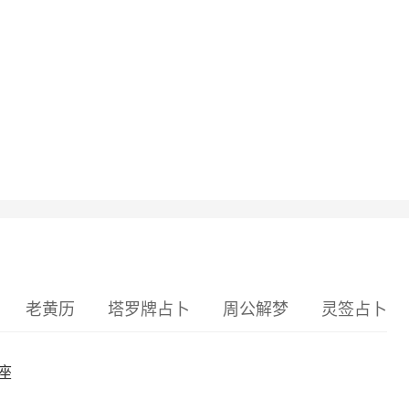
老黄历
塔罗牌占卜
周公解梦
灵签占卜
座