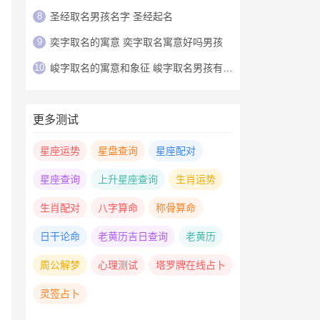
8
圣经取名男孩名字 圣经起名
9
奕字取名的寓意 奕字取名寓意好吗男孩
10
峻字取名的寓意和象征 峻字取名男孩有寓意
更多测试
星座运势
星盘查询
星座配对
星座查询
上升星座查询
生肖运势
生肖配对
八字算命
称骨算命
日干论命
老黄历吉日查询
老黄历
周公解梦
心理测试
塔罗牌在线占卜
灵签占卜