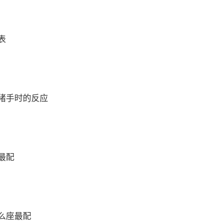
表
猪手时的反应
最配
么座最配