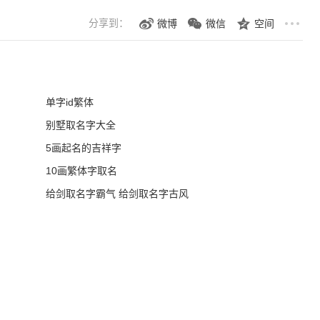
分享到：
微博
微信
空间
单字id繁体
别墅取名字大全
5画起名的吉祥字
10画繁体字取名
给剑取名字霸气 给剑取名字古风