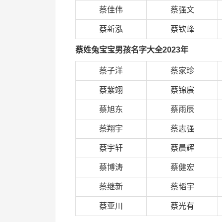
蔡佳伟
蔡强文
蔡新泓
蔡钦峰
蔡姓兔宝宝男孩名字大全2023年
蔡子洋
蔡家珍
蔡紫翊
蔡锦宸
蔡旭东
蔡雨辰
蔡翔宇
蔡志强
蔡宇轩
蔡晨辉
蔡博涛
蔡健宏
蔡继新
蔡韬宇
蔡亚川
蔡光有