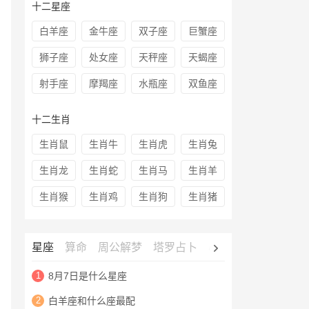
十二星座
白羊座
金牛座
双子座
巨蟹座
狮子座
处女座
天秤座
天蝎座
射手座
摩羯座
水瓶座
双鱼座
十二生肖
生肖鼠
生肖牛
生肖虎
生肖兔
生肖龙
生肖蛇
生肖马
生肖羊
生肖猴
生肖鸡
生肖狗
生肖猪
星座
算命
周公解梦
塔罗占卜
心理测试
老黄历
1
8月7日是什么星座
2
白羊座和什么座最配