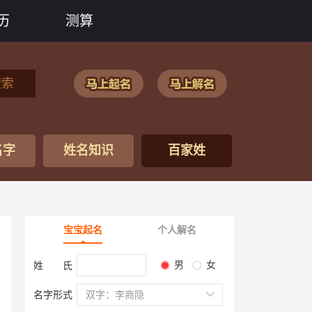
历
测算
搜索
名字
姓名知识
百家姓
宝宝起名
个人解名
男
女
姓 氏
名字形式
双字：李商隐