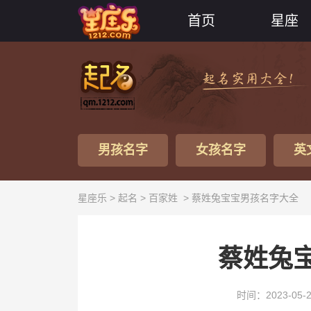
首页
星座
男孩名字
女孩名字
英
星座乐 >
起名
>
百家姓
> 蔡姓兔宝宝男孩名字大全
蔡姓兔
时间：2023-05-