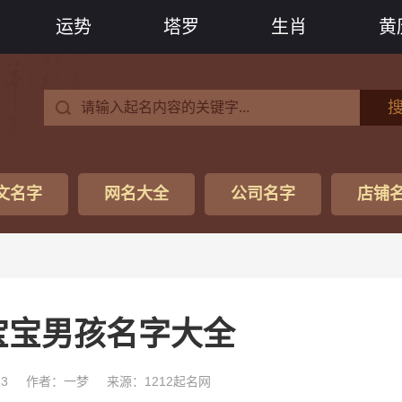
运势
塔罗
生肖
黄
文名字
网名大全
公司名字
店铺
宝宝男孩名字大全
23
作者：一梦
来源：1212起名网