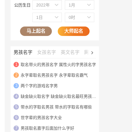
公历生日
2022年
1月
1日
0时
马上起名
大师起名
男孩名字
女孩名字
英文名字
网名大全
公司名字
1
取名带火的男孩名字 属性火的字男孩名字
2
永字辈取名男孩名字 永字辈取名霸气
3
两个字的游戏名字男
4
缺金缺火取名字 缺金缺火取名最旺男孩名字
5
带水的字取名男孩 带水的字取名有哪些
6
世字辈的男孩名字大全
7
男孩取名嘉字后面加什么字好