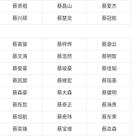
蔡贤祖
蔡昌山
蔡爱杰
蔡兴硕
蔡楚龙
蔡冠栋
蔡寅骏
蔡梓烨
蔡源云
蔡文涛
蔡浩然
蔡明智
蔡俊豪
蔡竣豪
蔡佳韬
蔡凯旋
蔡继宏
蔡铭豪
蔡森豪
蔡大森
蔡健明
蔡烁哲
蔡奇正
蔡海贵
蔡培航
蔡奇玮
蔡东荣
蔡奕锋
蔡宝增
蔡垚森