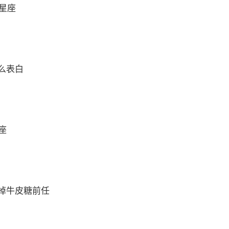
么星座
么表白
座
掉牛皮糖前任