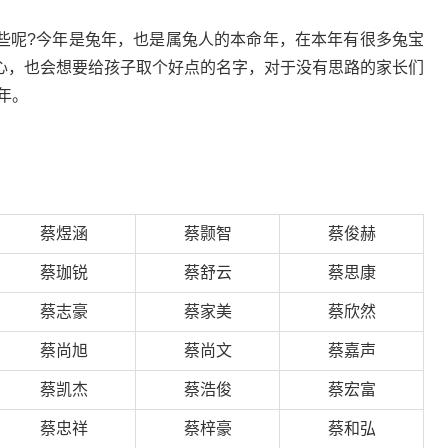
些呢?今年是兔年，也是属兔人的本命年，在本年有很多兔宝
心，也会想要给孩子取个好点的名字，对于没有思路的家长们
年。
蔡煜涵
蔡颢智
蔡俊赫
蔡珈锐
蔡舒云
蔡思康
蔡志豪
蔡家美
蔡欣然
蔡尚旭
蔡尚文
蔡嘉声
蔡凯杰
蔡浩俊
蔡宏富
蔡忠祥
蔡梓豪
蔡和弘