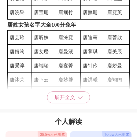
唐浣采
唐宝珊
唐斓竹
唐熏珊
唐霓英
唐姓女孩名字大全100分兔年
唐芸玲
唐昕姝
唐涞霓
唐迪苇
唐菩歆
唐婧昀
唐艾璎
唐曼箴
唐葶琪
唐美辰
唐景淳
唐端瑞
唐宴菁
唐针伶
唐娇曼
唐沐荣
唐卜云
唐妙馨
唐洪曦
唐翊阁
唐禹湘
唐秋谨
唐玮祺
唐育佳
唐太双
展开全文
唐奇俐
唐忆萱
唐奕沁
唐泳钿
唐择葶
个人解读
唐俪聪
唐晴妍
唐珧星
唐郦简
唐家琳
唐楚珊
唐呈颜
唐昱婷
唐尹珞
唐忆妍