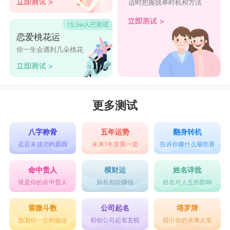
适时把握脱单时机和方法
恋爱桃花运
你一生会遇到几朵桃花
更多测试
八字称骨
五年运势
翻身转机
迟迟未成功的原因
未来5年发展一览
告诉你赚什么最吃香
命中贵人
横财运
姓名详批
谁是你的命中贵人
躺着都能赚钱
姓名对人生的影响
紫微斗数
公司起名
塔罗牌
预测你一生的命运
初创公司起名玄机
指引你的未来人生