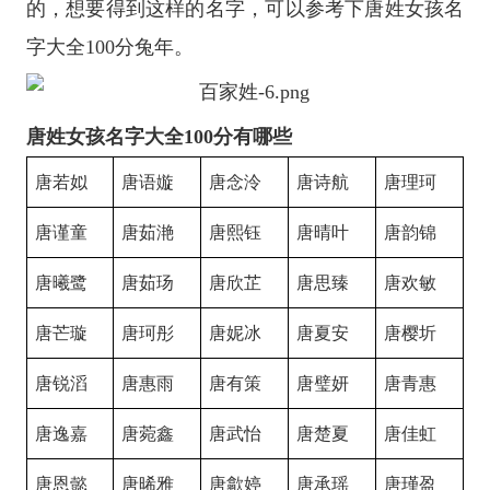
的，想要得到这样的名字，可以参考下唐姓女孩名
字大全100分兔年。
唐姓女孩名字大全100分有哪些
唐若姒
唐语嫙
唐念泠
唐诗航
唐理珂
唐谨童
唐茹滟
唐熙钰
唐晴叶
唐韵锦
唐曦鹭
唐茹玚
唐欣芷
唐思臻
唐欢敏
唐芒璇
唐珂彤
唐妮冰
唐夏安
唐樱圻
唐锐滔
唐惠雨
唐有策
唐璧妍
唐青惠
唐逸嘉
唐菀鑫
唐武怡
唐楚夏
唐佳虹
唐恩懿
唐晞雅
唐歙婷
唐承瑶
唐瑾盈