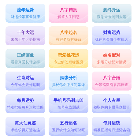
流年运势
八字精批
测终身运
财运婚姻事业健康
解答人生困惑
洞悉未来鸿图大运
十年大运
八字起名
财富运势
未来十年运势指南
有好名就有好命
抓住机会做个有钱人
正缘画像
恋爱桃花运
姓名配对
看看真爱长什么样
专业解答姻缘困惑
多维分析配对情况
生肖财运
姻缘分析
八字合婚
今年你会走好运吗
揭秘你命中注定姻缘
合婚指数有多高速查
每月运势
手机号码测吉凶
个人占星
精准把握每月运势吉凶
靓号在线测试
领取你的专属星盘报告
黄大仙灵签
五行起名
每月运势
求签求得好运连连
五行缺什么如何补旺
精准把握每月运势吉凶