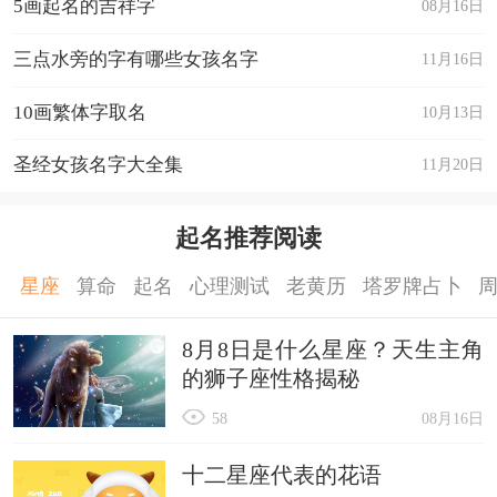
5画起名的吉祥字
08月16日
三点水旁的字有哪些女孩名字
11月16日
10画繁体字取名
10月13日
圣经女孩名字大全集
11月20日
起名推荐阅读
星座
算命
起名
心理测试
老黄历
塔罗牌占卜
8月8日是什么星座？天生主角
的狮子座性格揭秘
58
08月16日
十二星座代表的花语