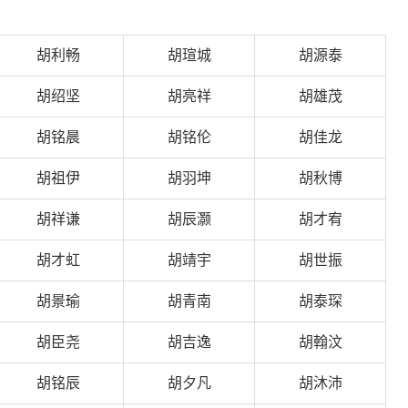
胡利畅
胡瑄城
胡源泰
胡绍坚
胡亮祥
胡雄茂
胡铭晨
胡铭伦
胡佳龙
胡祖伊
胡羽坤
胡秋博
胡祥谦
胡辰灏
胡才宥
胡才虹
胡靖宇
胡世振
胡景瑜
胡青南
胡泰琛
胡臣尧
胡吉逸
胡翰汶
胡铭辰
胡夕凡
胡沐沛