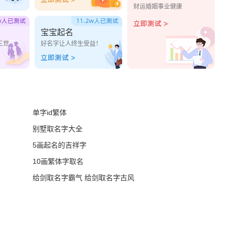
财运婚姻事业健康
宝宝起名
三世
好名字让人终生受益！
单字id繁体
别墅取名字大全
5画起名的吉祥字
10画繁体字取名
给剑取名字霸气 给剑取名字古风