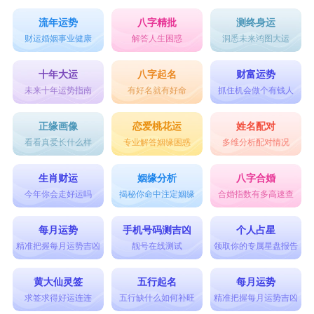
流年运势
八字精批
测终身运
财运婚姻事业健康
解答人生困惑
洞悉未来鸿图大运
十年大运
八字起名
财富运势
未来十年运势指南
有好名就有好命
抓住机会做个有钱人
正缘画像
恋爱桃花运
姓名配对
看看真爱长什么样
专业解答姻缘困惑
多维分析配对情况
生肖财运
姻缘分析
八字合婚
今年你会走好运吗
揭秘你命中注定姻缘
合婚指数有多高速查
每月运势
手机号码测吉凶
个人占星
精准把握每月运势吉凶
靓号在线测试
领取你的专属星盘报告
黄大仙灵签
五行起名
每月运势
求签求得好运连连
五行缺什么如何补旺
精准把握每月运势吉凶