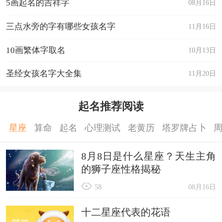
5画起名的吉祥字
08月16日
三点水旁的字有哪些女孩名字
11月16日
10画繁体字取名
10月13日
圣经女孩名字大全集
11月20日
起名推荐阅读
星座
算命
起名
心理测试
老黄历
塔罗牌占卜
8月8日是什么星座？天生主角
的狮子座性格揭秘
58
08月16日
十二星座代表的花语