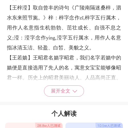
【王梓滢】取自曾丰的诗句《广陵南隔迷桑梓，泗
水东来照节旄。》梓：梓字念作zǐ,梓字五行属木，
用作人名意指生机勃勃、茁壮成长、自强不息之
义;滢：滢字念作yíng,滢字五行属水，用作人名意
指冰清玉洁、轻盈、白皙、美貌之义。
【王若嫱】王昭君名嫱字昭君，我们名字若嫱中的
嫱便是直接选用了先人的名，寓意女宝宝能够像昭
君一样。历史上的昭君美丽动人、人品高尚正直、
胸怀辽阔愿意为国远嫁匈奴，使用昭君的名是希望
展开全文
女宝宝能够像先人学习。
【王锦颀】锦颀一名出自《诗经·卫风·硕人》："硕
个人解读
人其颀，衣锦褧衣。”锦字指珍贵的丝织品，比喻
华丽的、色彩鲜艳的，形容青春美好年华，颀字读