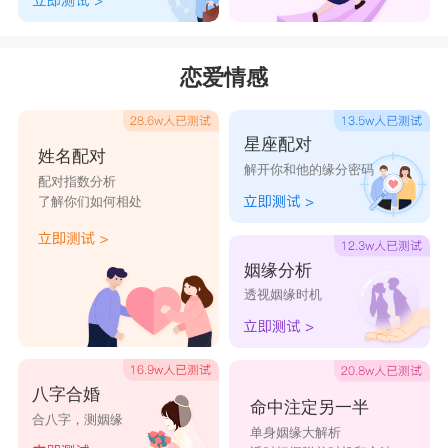
王颖瑶
王萱彤
王紫耘
王碧缦
王莀希
王晨曦
王初夏
王春欣
王聪妮
王翠丝
恋爱情感
王黛毓
王丹丹
王尔思
王菲媛
王菲珠
王斐然
王凤娇
王凤雯
王佛兰
王佛瑶
星座配对
王帼玮
王海鹿
王海韵
王寒菊
王寒英
姓名配对
解开你和他的缘分密码
配对指数分析
王荷瑜
王洪霞
王华婵
王安晓
王聪慕
了解你们如何相处
王琼觅
王花音
王华英
王环熠
王辉晨
王佳杰
王佳琪
王佳旗
王浃琳
王嘉璐
姻缘分析
透视姻缘时机
王疏尔
王苑文
王白婧
王菲婵
王嘉琪
王锦颖
王婧懿
王婧煜
王静柔
王岚嫦
王岚悦
王蕾淑
王立洁
王玲娟
王菱曼
八字合婚
王曼瑶
王漫霓
王漫旎
王梅瑶
王孟戈
命中注定另一半
合八字，测姻缘
单身姻缘大解析