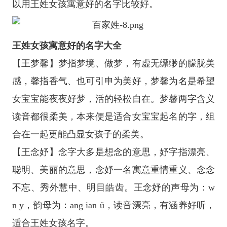
以用王姓女孩寓意好的名字比较好。
王姓女孩寓意好的名字大全
【王梦馨】梦指梦境、做梦，有虚无缥缈的朦胧美
感，馨指香气、也可引申为美好，梦馨为名是希望
女宝宝能夜夜好梦，活的轻松自在。梦馨两字含义
读音都很柔美，本来便是适合女宝宝起名的字，组
合在一起更能凸显女孩子的柔美。
【王念妤】念字大多是想念的意思，妤字指漂亮、
聪明、美丽的意思，念妤一名寓意重情重义、念念
不忘、秀外慧中、明目皓齿。王念妤的声母为：w
n y，韵母为：ang ian ü，读音漂亮，有涵养好听，
适合王姓女孩名字。