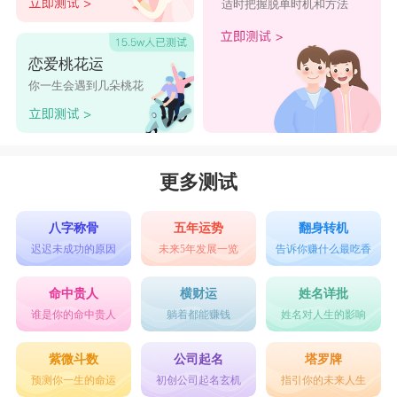
适时把握脱单时机和方法
恋爱桃花运
你一生会遇到几朵桃花
更多测试
八字称骨
五年运势
翻身转机
迟迟未成功的原因
未来5年发展一览
告诉你赚什么最吃香
命中贵人
横财运
姓名详批
谁是你的命中贵人
躺着都能赚钱
姓名对人生的影响
紫微斗数
公司起名
塔罗牌
预测你一生的命运
初创公司起名玄机
指引你的未来人生