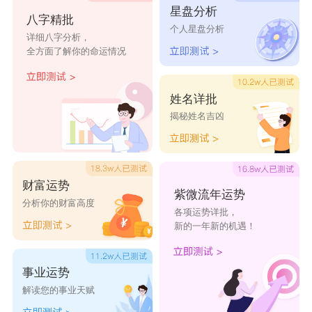
星盘分析
八字精批
音为qí，形容身材修长，大气又温柔婉约，带着一
个人星盘分析
详细八字分析，
种娴静之美。此名字寓意孩子漂亮温文尔雅，有气
全方面了解你的命运情况
质。王锦颀听起来漂亮，有涵养不凡，适合王姓女
孩名字。
姓名详批
揭秘姓名吉凶
【王淑芸】取自孙觌的诗句《蠹落芸签冷，蛛悬画
戟昏。》淑：淑字念作shū,淑字五行属水，用作人
名意指花容月貌、知书达理、温柔之义;芸：芸字
财富运势
念作yún,芸字五行属木，用作人名意指勤劳、勤
紫微流年运势
分析你的财富高度
各项运势详批，
奋、上进进取之义。
新的一年新的机遇！
王姓女孩寓意好的名字好听
王钟灵
王朱琴
王珠娜
王紫聪
王紫涵
事业运势
解读您的事业天赋
王紫韩
王紫寒
王紫蓝
王姬绮
王乐影