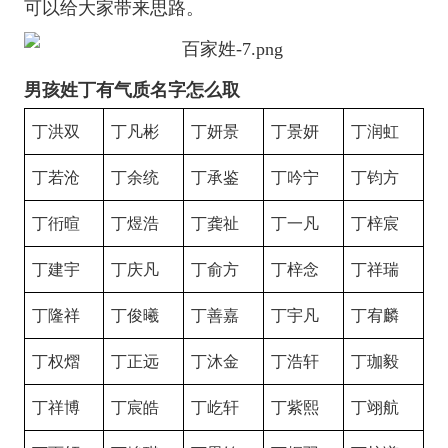
可以给大家带来思路。
男孩姓丁有气质名字怎么取
丁洪双
丁凡彬
丁妍景
丁景妍
丁润虹
丁若沧
丁余统
丁承鉴
丁吟宁
丁钧方
丁衎暄
丁煜浩
丁龚祉
丁一凡
丁梓宸
丁建宇
丁庆凡
丁俞方
丁梓念
丁祥瑞
丁隆祥
丁俊曦
丁善嘉
丁宇凡
丁宥麟
丁权熠
丁正远
丁沐金
丁浩轩
丁珈毅
丁祥博
丁宸皓
丁屹轩
丁紫熙
丁翊航