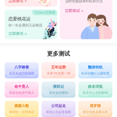
适时把握脱单时机和方法
恋爱桃花运
你一生会遇到几朵桃花
更多测试
八字称骨
五年运势
翻身转机
迟迟未成功的原因
未来5年发展一览
告诉你赚什么最吃香
命中贵人
横财运
姓名详批
谁是你的命中贵人
躺着都能赚钱
姓名对人生的影响
紫微斗数
公司起名
塔罗牌
预测你一生的命运
初创公司起名玄机
指引你的未来人生