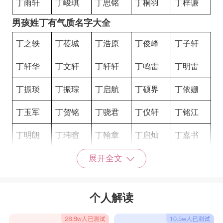
丁雨轩
丁峻琪
丁思铭
丁桐羽
丁梓谦
男孩姓丁有气质名字大全
丁之轶
丁莅城
丁浩原
丁俊峰
丁子轩
丁轩华
丁文轩
丁轩轩
丁鸣雷
丁明雷
丁振琰
丁振琮
丁启航
丁硕界
丁依姗
丁玉军
丁贺铭
丁骁君
丁仪轩
丁铭江
丁明朗
丁玮暄
丁翰章
丁启灿
丁嘉书
丁子尧
丁文彬
丁千翔
丁柯宇
丁浩哲
展开全文
丁铂尧
丁雨星
丁宇宏
丁一泓
丁仪宁
个人解读
丁佳晟
丁健恒
丁锐琛
丁锦诚
丁晓宜