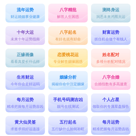
流年运势
八字精批
测终身运
财运婚姻事业健康
解答人生困惑
洞悉未来鸿图大运
十年大运
八字起名
财富运势
未来十年运势指南
有好名就有好命
抓住机会做个有钱人
正缘画像
恋爱桃花运
姓名配对
看看真爱长什么样
专业解答姻缘困惑
多维分析配对情况
生肖财运
姻缘分析
八字合婚
今年你会走好运吗
揭秘你命中注定姻缘
合婚指数有多高速查
每月运势
手机号码测吉凶
个人占星
精准把握每月运势吉凶
靓号在线测试
领取你的专属星盘报告
黄大仙灵签
五行起名
每月运势
求签求得好运连连
五行缺什么如何补旺
精准把握每月运势吉凶