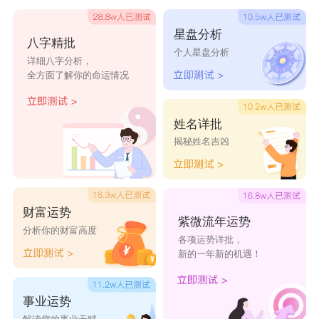
白妁昕、白苛美、白益芸、白云汝、白郁薇、
星盘分析
八字精批
个人星盘分析
详细八字分析，
全方面了解你的命运情况
姓白的名字带美好寓意女孩
<白之纾>
姓名详批
之：助词、相当于“的”字。
揭秘姓名吉凶
纾：缓，延缓。也有解除，排除的意思。
<白玉婳>
来自于曹雪芹《姽婳词》中“姽婳将军林四娘，玉
财富运势
紫微流年运势
为肌骨铁为肠。”
分析你的财富高度
各项运势详批，
姽婳本身是美丽的意思，诗词本身是用到了典故，
新的一年新的机遇！
因而玉婳一名更有内涵和深意，令人回味无穷。玉
事业运势
字体现女宝宝的高贵典雅，婳字突显了美好娴静。