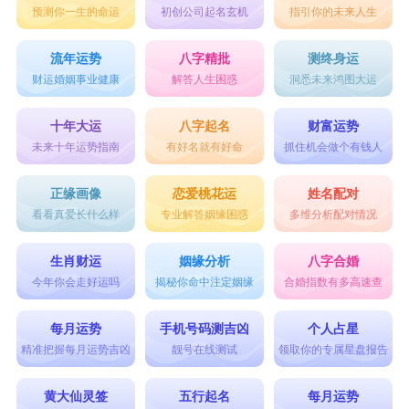
预测你一生的命运
初创公司起名玄机
指引你的未来人生
名字五行组合木木。名字姓名学笔画数组合：
20+23=43。继字拼音为jì,继字五行属木,康熙笔画20
流年运势
八字精批
测终身运
财运婚姻事业健康
解答人生困惑
洞悉未来鸿图大运
笔,左右结构。继字在名字当中意用作人名意指发
扬光大、继往开来、继继承承。兰字拼音为lán,兰
十年大运
八字起名
财富运势
未来十年运势指南
有好名就有好命
抓住机会做个有钱人
字五行属木,康熙笔画23笔,上下结构。兰字大概意
思指:指兰花和兰草,经常用以比喻君子。兰花、芝
正缘画像
恋爱桃花运
姓名配对
看看真爱长什么样
专业解答姻缘困惑
多维分析配对情况
兰、兰章、香气。名字出自元稹的诗句《谁能继此
名，名流袭兰麝》
生肖财运
姻缘分析
八字合婚
【白东美】
今年你会走好运吗
揭秘你命中注定姻缘
合婚指数有多高速查
拼音：dōngměi，音调为：阴平 上声 强而有力又响
每月运势
手机号码测吉凶
个人占星
亮大气，名字五行组合木水。名字姓名学笔画数组
精准把握每月运势吉凶
靓号在线测试
领取你的专属星盘报告
合：8+9=17。东字拼音为dōng,东字五行属木,康熙
黄大仙灵签
五行起名
每月运势