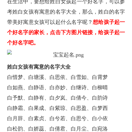
在生活中，要想给姓白女孩起一个好名字，可以参
考姓白女孩有寓意的名字大全，那么，姓白的名字
带美好寓意女孩可以起什么名字呢？
想给孩子起一
个好名字的家长，点击下方图片链接，给孩子起一
个好名字吧。
姓白女孩有寓意的名字大全
白惜梦、白塘溪、白思依、白雪如、白霄梦
白如燕、白静语、白亦妙、白继诗、白柳晴
白予默、白静有、白夕岚、白倩今、白韵诗
白静霜、白果成、白紫琼、白思盈、白梦西
白月辞、白素贞、白兮若、白思兮、白小依
白松韵、白娇蕊、白倩君、白月尘、白宛洛