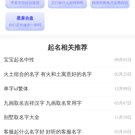
笔画8笔,单一结构。东字在名字当中意意指运筹帷
求签求得好运连连
五行缺什么如何补旺
精准把握每月运势吉凶
幄、统领大局、开拓进取。美字拼音为měi,美字五
星座合盘
行属水,康熙笔画9笔,上下结构。美字用作人名意指
你们是有缘的一对吗
明眸皓齿、秀外慧中。名字出自高适的诗句《乡山
西北愁，竹箭东南美》
起名相关推荐
【白知筱】
宝宝起名中性
09月01日
拼音：zhīxiǎo，音调为：阴平 上声 响亮顺口音律
优美，名字五行组合火木。名字姓名学笔画数组
火土组合的名字 有火和土寓意好的名字
02月25日
合：8+13=21。知字拼音为zhī,知字五行属火,康熙
单字id繁体
12月09日
笔画8笔,左右结构。知字用作人名意指博通经籍、
九画取名吉祥汉字 九画取名常用字
03月07日
独到的见解、机智、交好 ;筱字拼音为xiǎo,筱字五
行属木,康熙笔画13笔,上下结构。筱字用作人名意
别墅取名字大全
11月19日
指修身洁行、精巧邃密、黜陟幽明 ;名字出自太宗
客服起什么名字好 好听的客服名字
03月16日