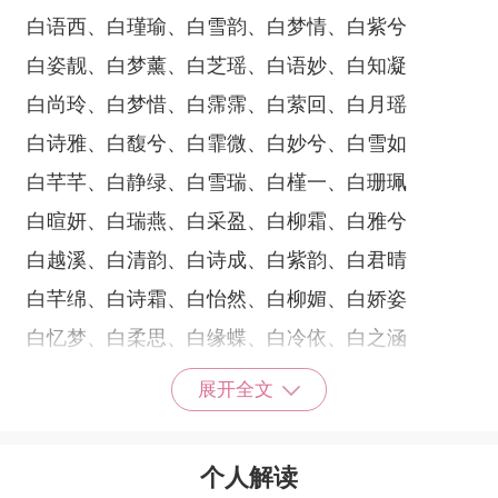
白语西、白瑾瑜、白雪韵、白梦情、白紫兮
白姿靓、白梦薰、白芝瑶、白语妙、白知凝
白尚玲、白梦惜、白霈霈、白萦回、白月瑶
白诗雅、白馥兮、白霏微、白妙兮、白雪如
白芊芊、白静绿、白雪瑞、白槿一、白珊珮
白暄妍、白瑞燕、白采盈、白柳霜、白雅兮
白越溪、白清韵、白诗成、白紫韵、白君晴
白芊绵、白诗霜、白怡然、白柳媚、白娇姿
白忆梦、白柔思、白缘蝶、白冷依、白之涵
白姿任、白徽音、白月涵、白蝶思、白子妍
展开全文
白燕瑞、白伶俐、白君雅、白含萌、白晴澜
白静阑、白虞芮、白雪缘、白雪情、白寒霏
个人解读
白香萱、白抒敏、白雪萤、白浩含、白昔薇、