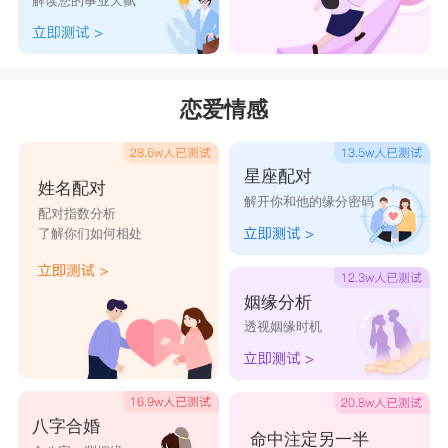
解读您的事业天赋
玉婳一名好听顺口，给人温雅含蓄之感，表现了父
母希望女宝宝成为温柔善良的人。
<白路洁>
恋爱情感
名字出自元·侯善渊·《减字采桑子词中有误字》-
-“如今省也寻归路，冰清玉洁，昂霄峻鄂，奚失俗
星座配对
姓名配对
崖”
解开你和他的缘分密码
配对指数分析
字义路：意为大道、途径;洁：寓意为纯洁、高
了解你们如何相处
尚、冰清玉洁;
<白优涵>
姻缘分析
透视姻缘时机
原义表示意为包容，包含，还用于水名，水泽众
多。用在人名表示涵养，修养，内涵，包容。
<白清羽>
八字合婚
清羽源于《钱塘对酒曲》：三清羽童来何迟，十二
命中注定另一半