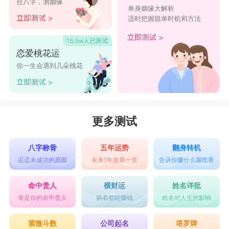
合八字，测姻缘
单身姻缘大解析
玉楼胡蝶飞。诗句描绘出一幅华贵的景象，形容女
适时把握脱单时机和方法
孩犹如公主，在玉阶亭台之上观赏金童玉女弹奏舞
曲，身周蝴蝶飞舞。“白清羽”一名气质冰冷，有王
恋爱桃花运
者般的霸道气息。
你一生会遇到几朵桃花
<白冰语>
冰语二字源于《水调歌头》：记取渊冰语，莫错定
盘星。“白冰语”这个名字塑造出一个说一不二，言
更多测试
语如同金科玉律般的女子形象，名字气质冰冷霸
八字称骨
五年运势
翻身转机
气，为白氏女孩赋予生人勿近的气息，就如雪山冰
迟迟未成功的原因
未来5年发展一览
告诉你赚什么最吃香
莲，只可远观。
命中贵人
横财运
姓名详批
姓白的名字带美好寓意女孩大全
谁是你的命中贵人
躺着都能赚钱
姓名对人生的影响
【白继兰】
紫微斗数
公司起名
塔罗牌
拼音：jìlán，音调为：去声 阳平 顺口音律优美，