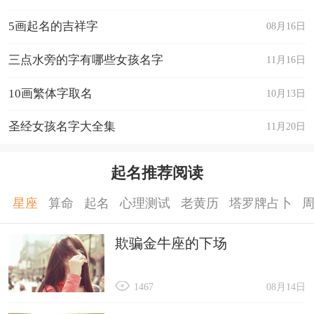
皇帝的诗句《已知隆至道，共欢区宇一》
5画起名的吉祥字
08月16日
【白艾歆】
拼音：àixīn，音调为：去声 阴平 与从不同又顺
三点水旁的字有哪些女孩名字
11月16日
口，给人以宽以待人说话温和，名字五行组合木
10画繁体字取名
10月13日
金。名字姓名学笔画数组合：8+13=21。艾字拼音
圣经女孩名字大全集
11月20日
为ài,艾字五行属木,康熙笔画8笔,上下结构。艾字用
作人名意指美好、漂亮 ;歆字拼音为xīn,歆字五行属
起名推荐阅读
金,康熙笔画13笔,左右结构。歆字大概意思指：一
般指喜爱，羡慕，欣喜;喜爱、羡慕、欢欣、歆
星座
算命
起名
心理测试
老黄历
塔罗牌占卜
美。名字出自明皇帝的诗句《宣风问耆艾，敦俗劝
欺骗金牛座的下场
耕桑》
以上就是姓白女孩有寓意的名字大全，姓白的名字
1467
08月14日
带美好寓意女孩的具体内容。