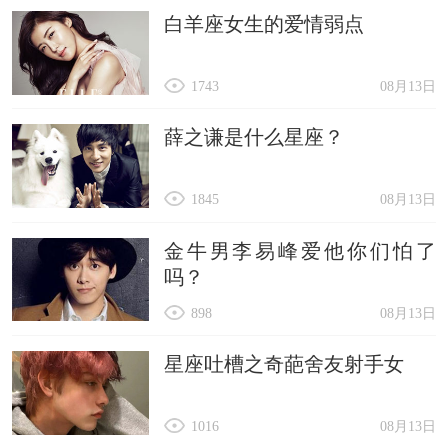
白羊座女生的爱情弱点
1743
08月13日
薛之谦是什么星座？
1845
08月13日
金牛男李易峰爱他你们怕了
吗？
898
08月13日
星座吐槽之奇葩舍友射手女
1016
08月13日