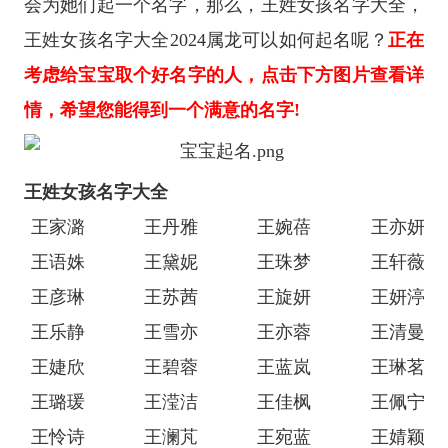
会为她们起一个名字，那么，王姓女孩名字大全，
王姓女孩名字大全2024属龙可以如何起名呢？
正在
考虑给宝宝取个好名字的人，点击下方图片查看详
情，希望您能得到一个满意的名字!
王姓女孩名字大全
王家潞
王丹雅
王婉蓓
王亦妍
王语姝
王黛妮
王珠梦
王轩薇
王彦琳
王苏茜
王旋妍
王妍渟
王乐静
王雪亦
王亦蓉
王清曼
王婕欣
王碧蓉
王蓝岚
王琳茗
王璐瑗
王滢洁
王佳枫
王佩宁
王怜诗
王澜芃
王宛蓝
王婧颖