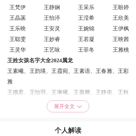
王梵伊
王静娴
王采乐
王盼婷
王晶菡
王怡渟
王滢希
王欣美
王乐映
王安灵
王婉锦
王伊枫
王聪雯
王妙睿
王若凝
王映茜
王灵华
王艺咏
王菲冬
王雅桃
王姓女孩名字大全2024属龙
王素曦、王韵瑛、王霞宛、王素语、王春雅、王彩
雅
王娥君、王怡羽、王琳曦、王薇卿、王静依、王秋
惠
展开全文
王琦珊、王诗凌、王琦芹、王诗桑、王菱秀、王韵
梦
个人解读
王素嘉、王洁宛、王莉宸、王诗芸、王姗曦、王玫