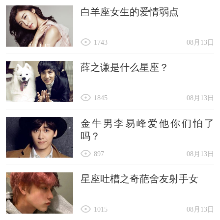
白羊座女生的爱情弱点
1743
08月13日
薛之谦是什么星座？
1845
08月13日
金牛男李易峰爱他你们怕了
吗？
897
08月13日
星座吐槽之奇葩舍友射手女
1015
08月13日