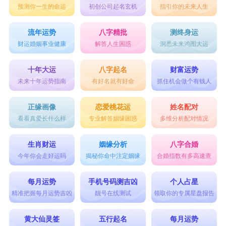
预测你一生的命运
初创公司起名玄机
指引你的未来人生
14、王鹏俊、王德钧、王芷沅、王甜净、王素艳
15、王思延、王林鸿、王司鹿、王紫雪、王海琪
流年运势
八字精批
测终身运
财运婚姻事业健康
解答人生困惑
洞悉未来鸿图大运
王姓起源和来历
1、源出姬姓
十年大运
八字起名
财富运势
未来十年运势指南
有好名就有好命
抓住机会做个有钱人
周灵王之子太子晋，称王子晋，因值谏而被废为平
民。其子宗敬仍在朝中任司徒之职，时人因其是王
正缘画像
恋爱桃花运
姓名配对
看看真爱长什么样
专业解答姻缘困惑
多维分析配对情况
族的后代便称为“王家”，这支族人遂以王为氏。先
秦时期，这支王姓一直活跃于河南洛阳一带，秦末
生肖财运
姻缘分析
八字合婚
汉初，王离之子王元和王威，为避战乱分别迁徙至
今年你会走好运吗
揭秘你命中注定姻缘
合婚指数有多高速查
山东琅琊、山西太原，最终发展成琅琊王氏和太原
每月运势
手机号码测吉凶
个人占星
王氏的两大王姓望族。
精准把握每月运势吉凶
靓号在线测试
领取你的专属星盘报告
2、源出子姓
黄大仙灵签
五行起名
每月运势