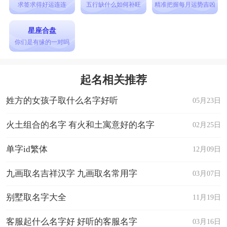
商朝末年，纣王荒淫无道，比干多次犯颜强谏，反
求签求得好运连连
五行缺什么如何补旺
精准把握每月运势吉凶
遭杀害，其子孙因为比干原是王子，就以王为氏。
星座合盘
从先秦至汉唐，子姓王氏一直居于河南地区，形成
你们是有缘的一对吗
著名的汲郡王姓望族，后来散播到甘肃、山东、河
北和山西等地。
起名相关推荐
3、源出妫姓
姓方的女孩子取什么名字好听
05月23日
奉虞舜为祖先的妫姓王是王姓中重要的一支。武王
灭商后，虞舜的后代妫满被封于陈，至陈完在齐国
火土组合的名字 有火和土寓意好的名字
02月25日
任官后，改为田氏。秦灭齐后，齐王田建之子田
单字id繁体
12月09日
升、田桓由田姓改为王姓。这支王姓以北海和青州
九画取名吉祥汉字 九画取名常用字
03月07日
为郡望，汉朝王莽就源自此支王姓。
别墅取名字大全
11月19日
客服起什么名字好 好听的客服名字
03月16日