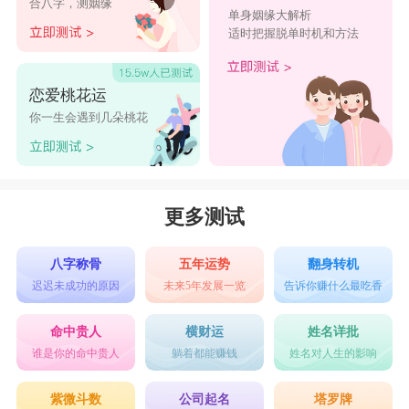
合八字，测姻缘
单身姻缘大解析
01、王浩诚、王沁暄、王奕童、王兰嫣、王苑兰
适时把握脱单时机和方法
02、王言旭、王盈莹、王如清、王筠芙、王卉红
03、王天亮、王雅思、王文可、王茵铃、王橙仟
恋爱桃花运
04、王梦以、王沫瑄、王安蒂、王雪靖、王雯思
你一生会遇到几朵桃花
05、王昕晓、王霖泽、王雨娜、王青寒、王萱青
06、王雅馨、王楚昕、王梦遥、王妙沐、王美香
07、王晓蓓、王哲予、王诗媛、王珊欣、王西念
更多测试
08、王雯婕、王若家、王语礼、王梨茹、王新斯
八字称骨
五年运势
翻身转机
09、王柏宇、王千云、王琳溪、王春璇、王澜萍
迟迟未成功的原因
未来5年发展一览
告诉你赚什么最吃香
10、王艺洁、王慧哲、王柔生、王夏嘉、王蕾佳
命中贵人
横财运
姓名详批
11、王荣丰、王宸翰、王尚慈、王竹娜、王虞语
谁是你的命中贵人
躺着都能赚钱
姓名对人生的影响
12、王语皓、王曦文、王涵怡、王兰瑜、王派汝
紫微斗数
公司起名
塔罗牌
13、王屹源、王姝婷、王美妤、王盈瑜、王萱岚