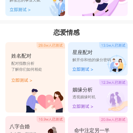
解读您的事业天赋
宸
王缦音、王芍惠、王兰欢、王思惠、王蓝晴、王彦
月
恋爱情感
王夏菱、王歆纹、王琳纹、王兰惠、王梦秋、王薇
菲
星座配对
王桂菡、王丽嫣、王婉寒、王映雯、王诗芳、王怡
姓名配对
解开你和他的缘分密码
絮
配对指数分析
了解你们如何相处
王倚嘉、王薇嘉、王怡涵、王琪芷、王婉媛、王玥
惠
姻缘分析
王怡玉、王怡茜、王微娜、王燕枝、王韵嫣、王南
透视姻缘时机
岚
八字合婚
王姓女孩名字大全好听
命中注定另一半