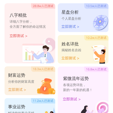
晴
星盘分析
八字精批
王琦纹、王怡珺、王霎菲、王宸华、王婉妍、王绮
个人星盘分析
详细八字分析，
音
全方面了解你的命运情况
王梅妍、王筠馨、王红茹、王洁音、王琳芙、王思
絮
姓名详批
揭秘姓名吉凶
王盈茵、王凝妮、王燕妮、王华瑾、王雪江、王颖
佳
王蕊娜、王晓睿、王诗露、王柳絮、王静思、王彦
财富运势
媛
紫微流年运势
分析你的财富高度
各项运势详批，
王洁明、王桃曦、王春岚、王柳茜、王怡竹、王彦
新的一年新的机遇！
云
王秋岚、王香羽、王蓝惠、王歆曦、王诗素、王熙
事业运势