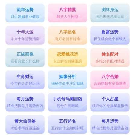
清澈的湖水一般透明纯净，心地善良。
流年运势
八字精批
测终身运
21. 孙璟：璟意为“光明”，寓意着孩子将来能够如
财运婚姻事业健康
解答人生困惑
洞悉未来鸿图大运
璀璨的明珠一般璀璨耀眼，散发光芒。
十年大运
八字起名
财富运势
22. 孙辰：辰意为“时辰”，寓意着孩子将来能够顺
未来十年运势指南
有好名就有好命
抓住机会做个有钱人
应时机，把握机遇，取得成功。
正缘画像
恋爱桃花运
姓名配对
23. 孙睦：睦意为“和睦”，寓意着孩子将来能够善
看看真爱长什么样
专业解答姻缘困惑
多维分析配对情况
待他人，和谐相处，拥有和睦美好的生活。
生肖财运
姻缘分析
八字合婚
24. 孙澜：澜意为“浪潮”，寓意着孩子将来能够如
今年你会走好运吗
揭秘你命中注定姻缘
合婚指数有多高速查
波涛一般澎湃，勇往直前，创造辉煌。
每月运势
手机号码测吉凶
个人占星
25. 孙辉：辉意为“光辉”，寓意着孩子将来能够如
精准把握每月运势吉凶
靓号在线测试
领取你的专属星盘报告
太阳般辉煌耀眼，照亮身边的人和事。
黄大仙灵签
五行起名
每月运势
以上就是孙姓男孩名字和孙姓男孩名字两字的所有
求签求得好运连连
五行缺什么如何补旺
精准把握每月运势吉凶
内容。