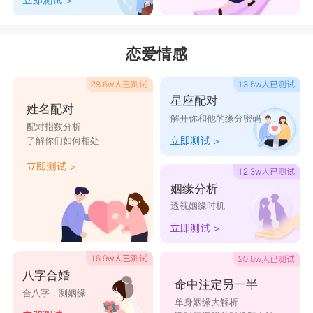
阔的胸怀和视野，成就非凡。
8. 孙晨：晨意为“早晨”，寓意着孩子将来能够如旭
恋爱情感
日东升一般，充满希望和活力。
9. 孙寰：寰意为“环球”，寓意着孩子将来能够拥有
星座配对
广阔的胸怀和志向，影响世界。
姓名配对
解开你和他的缘分密码
10. 孙轩：轩意为“高远”，寓意着孩子将来能够心
配对指数分析
了解你们如何相处
怀远大理想，追逐卓越。
11. 孙峻：峻意为“高峻”，寓意着孩子将来能够如
姻缘分析
高山一般坚实稳重，不畏艰险。
透视姻缘时机
12. 孙睿：睿意为“聪明智慧”，寓意着孩子将来能
够智慧过人，充满智慧和洞察力。
13. 孙航：航意为“航行”，寓意着孩子将来能够勇
八字合婚
命中注定另一半
合八字，测姻缘
往直前，航向成功的彼岸。
单身姻缘大解析