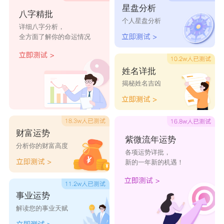
星盘分析
八字精批
拥有出众的才华和智慧。
个人星盘分析
详细八字分析，
2. 孙逸：逸意为“优秀”，寓意着孩子将来能够出类
全方面了解你的命运情况
拔萃，超越常人。
3. 孙越：越表示“超越”，寓意着孩子将来能够跨越
姓名详批
揭秘姓名吉凶
困难，取得成功。
4. 孙霖：霖意为“雨水充沛”，寓意着孩子将来能够
拥有如雨水般滋润的生活。
财富运势
5. 孙峰：峰意为“高峰”，寓意着孩子将来能够攀登
紫微流年运势
分析你的财富高度
各项运势详批，
高峰，取得辉煌成就。
新的一年新的机遇！
6. 孙翔：翔意为“展翅飞翔”，寓意着孩子将来能够
自由自在地展翅飞翔，实现梦想。
事业运势
解读您的事业天赋
7. 孙浩：浩意为“广阔”，寓意着孩子将来能够有广