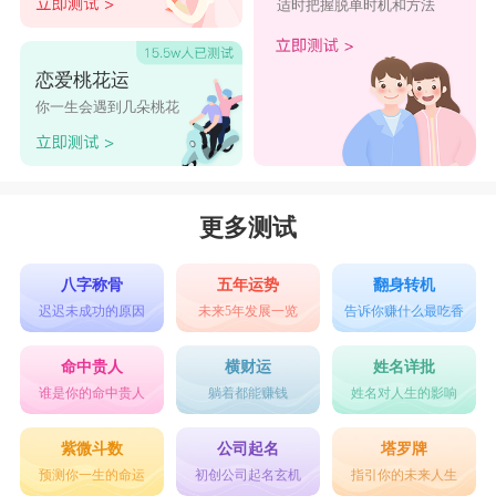
适时把握脱单时机和方法
14. 孙瀚：瀚意为“辽阔”，寓意着孩子将来能够拥
有广袤无垠的胸怀和梦想。
恋爱桃花运
15. 孙泽：泽意为“水源”，寓意着孩子将来能够如
你一生会遇到几朵桃花
泉水一样清澈明亮，滋养他人。
16. 孙磊：磊意为“奇峻”，寓意着孩子将来能够如
山峰一般高耸，展现出众的才华。
更多测试
17. 孙潇：潇意为“风清”，寓意着孩子将来能够如
清风一样清新纯洁，让人心旷神怡。
八字称骨
五年运势
翻身转机
迟迟未成功的原因
未来5年发展一览
告诉你赚什么最吃香
18. 孙岳：岳意为“高山”，寓意着孩子将来能够如
高山一般崇高，矗立在人生巅峰。
命中贵人
横财运
姓名详批
谁是你的命中贵人
躺着都能赚钱
姓名对人生的影响
19. 孙旭：旭意为“日出”，寓意着孩子将来能够如
旭日东升，充满光明和希望。
紫微斗数
公司起名
塔罗牌
预测你一生的命运
初创公司起名玄机
指引你的未来人生
20. 孙澄：澄意为“清澈”，寓意着孩子将来能够如