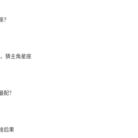
座？
 ，猜主角星座
最配？
啥后果