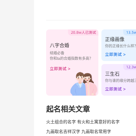
正缘画像
八字合婚
你的正缘长什么样
结婚必备
你和ta的合婚指数有多高？
三生石
你与谁的缘分跨越
起名相关文章
火土组合的名字 有火和土寓意好的名字
九画取名吉祥汉字 九画取名常用字