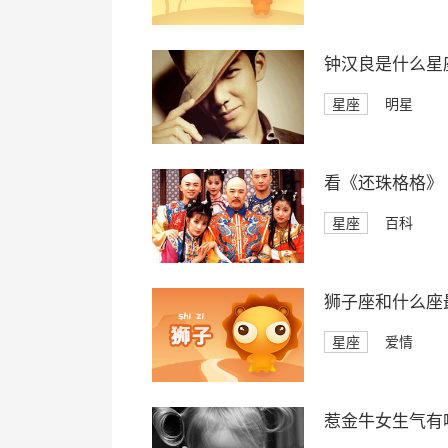
钟汉良是什么星
星座
明星
看《还珠格格》
星座
百科
狮子座和什么座
星座
爱情
惹金牛女生气有