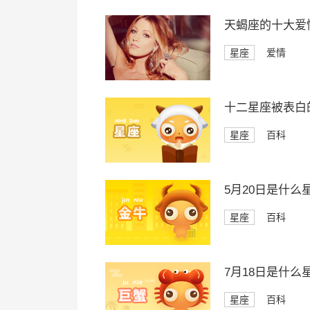
天蝎座的十大爱
星座
爱情
十二星座被表白
星座
百科
5月20日是什么
星座
百科
7月18日是什么
星座
百科