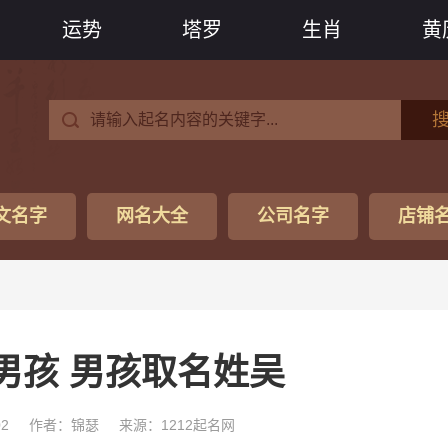
运势
塔罗
生肖
黄
文名字
网名大全
公司名字
店铺
男孩 男孩取名姓吴
02
作者：锦瑟
来源：1212起名网