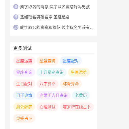
8
奕字取名的寓意 奕字取名寓意好吗男孩
9
圣经取名男孩名字 圣经起名
10
峻字取名的寓意和象征 峻字取名男孩有寓意
更多测试
星座运势
星盘查询
星座配对
星座查询
上升星座查询
生肖运势
生肖配对
八字算命
称骨算命
日干论命
老黄历吉日查询
老黄历
周公解梦
心理测试
塔罗牌在线占卜
灵签占卜