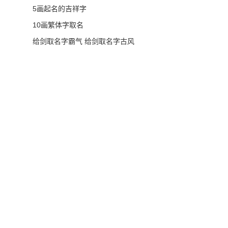
5画起名的吉祥字
10画繁体字取名
给剑取名字霸气 给剑取名字古风