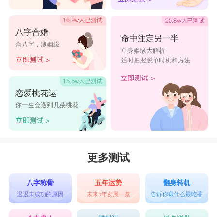
八字合婚
命中注定另一半
合八字，测姻缘
单身姻缘大解析
适时把握脱单时机和方法
恋爱桃花运
你一生会遇到几朵桃花
更多测试
八字称骨
五年运势
翻身转机
迟迟未成功的原因
未来5年发展一览
告诉你赚什么最吃香