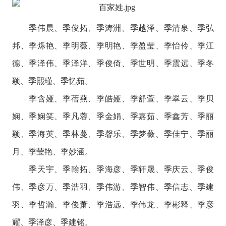
季伟晨、季俊拓、季涛洲、季越泽、季清泉、季弘
邦、季烁艳、季明薇、季明艳、季盈莹、季怡伶、季江
德、季泽伟、季泽洋、季俊倚、季世明、季震远、季冬
颖、季熙瑾、季忆茹。
季含娅、季蓓燕、季皓娅、季舒萱、季翠云、季贝
娴、季娴笑、季凡蓉、季金娟、季嘉茹、季鑫芳、季丽
颖、季海英、季林蔓、季馨乐、季梦薇、季佳宁、季丽
月、季莹艳、季妙涵。
季天宇、季翰拓、季海彦、季轩晟、季庆云、季俊
伟、季彦万、季浩羽、季伟游、季智伟、季信志、季建
羽、季哲瀚、季俊萧、季浩远、季伟龙、季彬释、季彦
耀、季泽彦、季建铭。