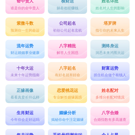
命中贵人
横财运
姓名详批
谁是你的命中贵人
躺着都能赚钱
姓名对人生的影响
紫微斗数
公司起名
塔罗牌
预测你一生的命运
初创公司起名玄机
指引你的未来人生
流年运势
八字精批
测终身运
财运婚姻事业健康
解答人生困惑
洞悉未来鸿图大运
十年大运
八字起名
财富运势
未来十年运势指南
有好名就有好命
抓住机会做个有钱人
正缘画像
恋爱桃花运
姓名配对
看看真爱长什么样
专业解答姻缘困惑
多维分析配对情况
生肖财运
姻缘分析
八字合婚
今年你会走好运吗
揭秘你命中注定姻缘
合婚指数有多高速查
每月运势
手机号码测吉凶
个人占星