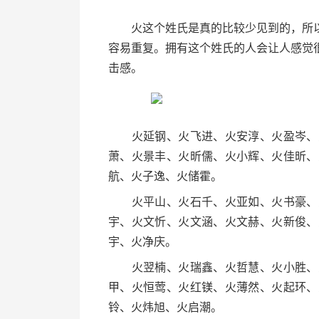
火这个姓氏是真的比较少见到的，所以
容易重复。拥有这个姓氏的人会让人感觉
击感。
火延钢、火飞进、火安淳、火盈岑、火
萧、火景丰、火昕儒、火小辉、火佳昕、
航、火子逸、火储霍。
火平山、火石千、火亚如、火书豪、火
宇、火文忻、火文涵、火文赫、火新俊、
宇、火净庆。
火翌楠、火瑞鑫、火哲慧、火小胜、火
甲、火恒莺、火红镁、火薄然、火起环、
铃、火炜旭、火启潮。