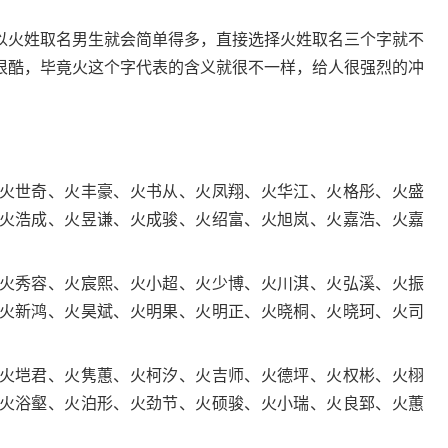
火姓取名男生就会简单得多，直接选择火姓取名三个字就不
很酷，毕竟火这个字代表的含义就很不一样，给人很强烈的冲
世奇、火丰豪、火书从、火凤翔、火华江、火格彤、火盛
火浩成、火昱谦、火成骏、火绍富、火旭岚、火嘉浩、火嘉
秀容、火宸熙、火小超、火少博、火川淇、火弘溪、火振
火新鸿、火昊斌、火明果、火明正、火晓桐、火晓珂、火司
垲君、火隽蕙、火柯汐、火吉师、火德坪、火权彬、火栩
火浴壑、火泊形、火劲节、火硕骏、火小瑞、火良郅、火蕙