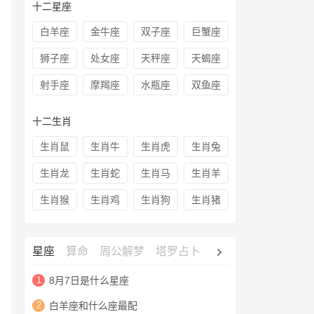
十二星座
白羊座
金牛座
双子座
巨蟹座
狮子座
处女座
天秤座
天蝎座
射手座
摩羯座
水瓶座
双鱼座
十二生肖
生肖鼠
生肖牛
生肖虎
生肖兔
生肖龙
生肖蛇
生肖马
生肖羊
生肖猴
生肖鸡
生肖狗
生肖猪
星座
算命
周公解梦
塔罗占卜
心理测试
老黄历
1
8月7日是什么星座
2
白羊座和什么座最配