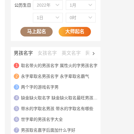
公历生日
2022年
1月
1日
0时
马上起名
大师起名
男孩名字
女孩名字
英文名字
网名大全
公司名字
1
取名带火的男孩名字 属性火的字男孩名字
2
永字辈取名男孩名字 永字辈取名霸气
3
两个字的游戏名字男
4
缺金缺火取名字 缺金缺火取名最旺男孩名字
5
带水的字取名男孩 带水的字取名有哪些
6
世字辈的男孩名字大全
7
男孩取名嘉字后面加什么字好