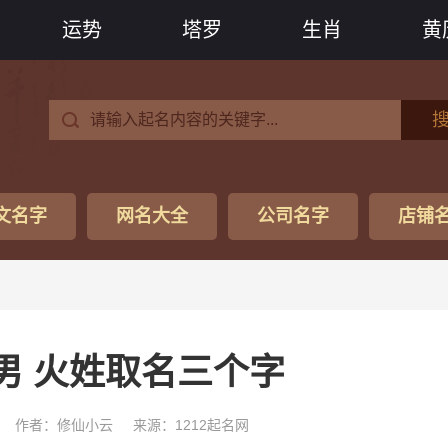
运势
塔罗
生肖
黄
文名字
网名大全
公司名字
店铺
男 火姓取名三个字
作者：修仙小云
来源：1212起名网