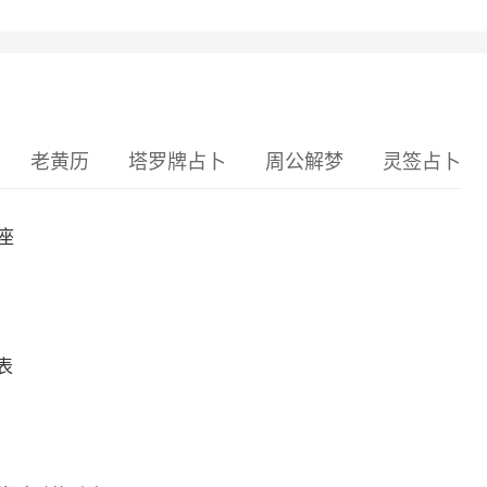
老黄历
塔罗牌占卜
周公解梦
灵签占卜
座
表