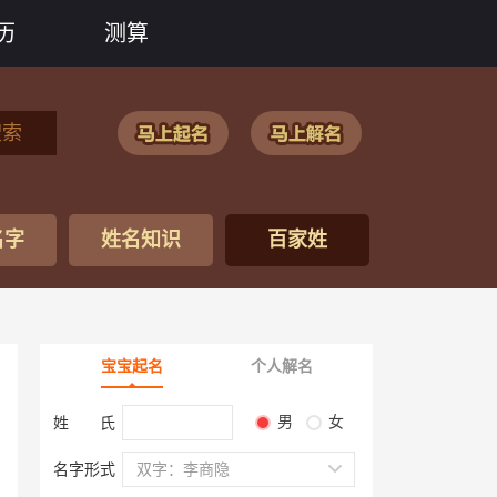
历
测算
搜索
名字
姓名知识
百家姓
宝宝起名
个人解名
男
女
姓 氏
名字形式
双字：李商隐