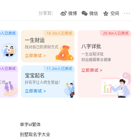
分享到：
微博
微信
空间
一生财运
八字详批
？
找对自己的求财方式
一生运程详批
财运婚姻事业健康
宝宝起名
三世
好名字让人终生受益！
单字id繁体
别墅取名字大全