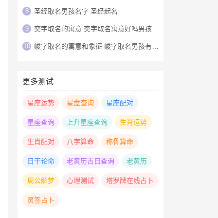
8
圣经取名男孩名字 圣经起名
9
奕字取名的寓意 奕字取名寓意好吗男孩
10
峻字取名的寓意和象征 峻字取名男孩有寓意
更多测试
星座运势
星盘查询
星座配对
星座查询
上升星座查询
生肖运势
生肖配对
八字算命
称骨算命
日干论命
老黄历吉日查询
老黄历
周公解梦
心理测试
塔罗牌在线占卜
灵签占卜