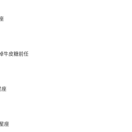
座
掉牛皮糖前任
星座
么星座