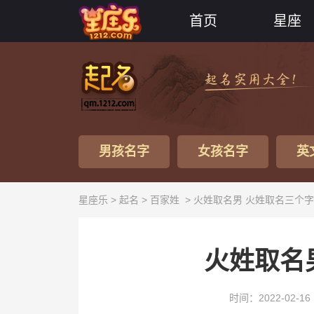
首页
星座
男孩名字
女孩名字
英
星座乐 >
起名
>
百家姓
> 火姓取名男 火姓取名三个字
火姓取名
时间：2022-02-16