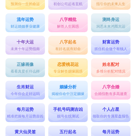
预测你一生的命运
初创公司起名玄机
指引你的未来人生
流年运势
八字精批
测终身运
财运婚姻事业健康
解答人生困惑
洞悉未来鸿图大运
十年大运
八字起名
财富运势
未来十年运势指南
有好名就有好命
抓住机会做个有钱人
正缘画像
恋爱桃花运
姓名配对
看看真爱长什么样
专业解答姻缘困惑
多维分析配对情况
生肖财运
姻缘分析
八字合婚
今年你会走好运吗
揭秘你命中注定姻缘
合婚指数有多高速查
每月运势
手机号码测吉凶
个人占星
精准把握每月运势吉凶
靓号在线测试
领取你的专属星盘报告
黄大仙灵签
五行起名
每月运势