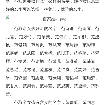
恼，不知道要取什么什么样的名字，姓范女孩寓意
好的名字可以选择一些文艺，优雅的名字。
范取名女孩好听的名字：范诗迪、范听琴、范
元霜、范妙竹、范翠芙、范依白、范采柳、范婕
艳、范紫颖、范盈岚、范凤莺、范珺婵、范彩瑾、
范寒娇、范从阳、范幼枫、范以珊、范睿琦、范翠
雁、范怜梦、范访烟、范靖儿、范凝荷、范沛岚、
范惠瑶、范寒愉、范嘉樱、范怡岚、范韵婷、范雪
冰、范璐霎、范惠漫、范薇翔、范忆华、范痴梦、
范君凤、范梨竹、范雯萱、范思惠、范黛绿、范韵
茜。
范取名女孩有含义的名字：范蕾凝、范幽惠、