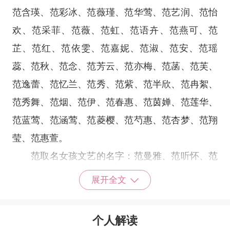
范含瑛、范彩冰、范薇瑾、范华莺、范艺润、范怡
欢、范采菲、范薇、范虹、范语卉、范燕可、范
芷、范红、范依雯、范嘉妮、范淑、范安、范瑶
蕊、范秋、范念、范芳云、范亦梅、范菡、范芙、
范逸蕾、范忆兰、范秀、范紫、范半欣、范冉絮、
范秀舞、范烟、范伊、范春惠、范茵婵、范莲华、
范蓝莺、范涵莺、范菱樱、范芍惠、范杏梦、范翔
莹、范惠萱。
范取名女孩文艺的名字：范曼雅、范听怀、范
妍、范代、范逸英、范玉珊、范文、范雪、范微
展开全文
溪、范宛玥、范莺亭、范欣烟、范珍霜、范燕芳、
范柔茜、范自冰、范葵仙、范艺晴、范琳辰、范恬
个人解读
思、范秀宛、范念玫、范瑜欣、范芊蓝、范万曦、