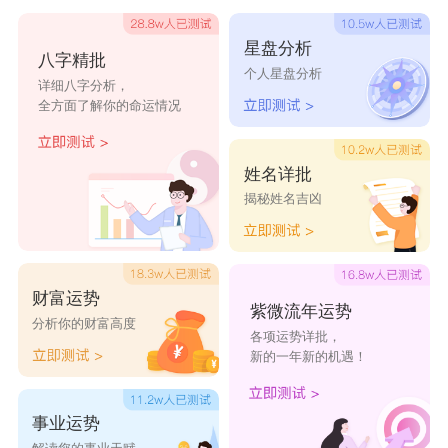
范自可、范婕佳、范卿如、范翠雪、范煜芳、范书
星盘分析
八字精批
万、范静念、范蓓俪、范易渲、范境纭、范月矍、
个人星盘分析
详细八字分析，
范贻香、范琪杼、范人婧、范娇姝、范琼皮、范茵
全方面了解你的命运情况
阮、范弗念。
姓名详批
揭秘姓名吉凶
财富运势
紫微流年运势
分析你的财富高度
各项运势详批，
新的一年新的机遇！
事业运势