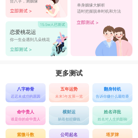
合八字，测姻缘
单身姻缘大解析
适时把握脱单时机和方法
恋爱桃花运
你一生会遇到几朵桃花
更多测试
八字称骨
五年运势
翻身转机
迟迟未成功的原因
未来5年发展一览
告诉你赚什么最吃香
命中贵人
横财运
姓名详批
谁是你的命中贵人
躺着都能赚钱
姓名对人生的影响
紫微斗数
公司起名
塔罗牌