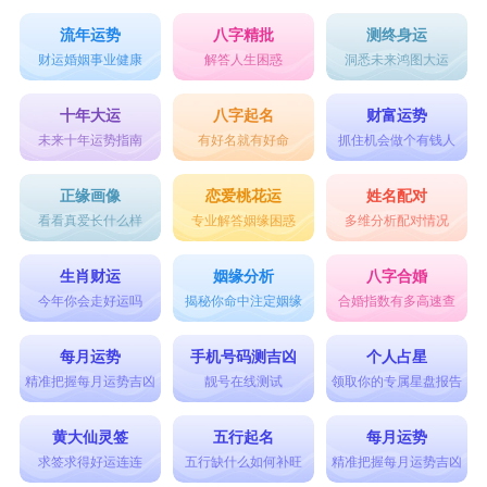
流年运势
八字精批
测终身运
财运婚姻事业健康
解答人生困惑
洞悉未来鸿图大运
十年大运
八字起名
财富运势
未来十年运势指南
有好名就有好命
抓住机会做个有钱人
正缘画像
恋爱桃花运
姓名配对
看看真爱长什么样
专业解答姻缘困惑
多维分析配对情况
生肖财运
姻缘分析
八字合婚
今年你会走好运吗
揭秘你命中注定姻缘
合婚指数有多高速查
每月运势
手机号码测吉凶
个人占星
精准把握每月运势吉凶
靓号在线测试
领取你的专属星盘报告
黄大仙灵签
五行起名
每月运势
求签求得好运连连
五行缺什么如何补旺
精准把握每月运势吉凶