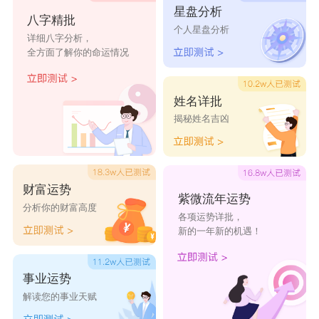
店
店
发店
发店
店
星盘分析
八字精批
个人星盘分析
2022年美发店起名字个性创意时尚
详细八字分析，
全方面了解你的命运情况
艾柏丽美
道晟和美
绕指柔美
佛伦斯美
酷美仪美
发店
发店
发店
发店
发店
姓名详批
易剪宝美
发丝缘美
梅琳欣美
三丽人美
独伊特美
揭秘姓名吉凶
发店
发店
发店
发店
发店
艾琪叁美
星贵族美
潘芳芳美
宝艺丝美
都名流美
发店
发店
发店
发店
发店
财富运势
紫微流年运势
分析你的财富高度
音斯美美
影博莎美
美绣源美
唐风彩美
梦思美美
各项运势详批，
新的一年新的机遇！
发店
发店
发店
发店
发店
美满地美
田小亚美
美美容美
无名花美
青丝坊美
事业运势
发店
发店
发店
发店
发店
解读您的事业天赋
三阿玛美
艾尔客美
张睿东美
蓝喜梳美
跳跳梳美