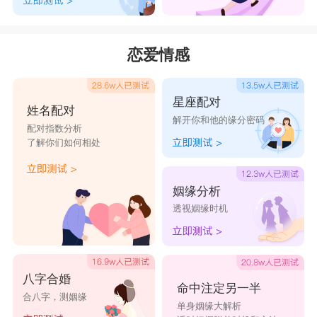
发店
发店
发店
发店
发店
音斯美美
悦美容美
艺佳美美
豪达美发
泽唯美发
恋爱情感
发店
发店
发店
店
店
安瑞美发
越启美发
刚泰美发
兴盈美发
嘉弘美发
星座配对
姓名配对
店
店
店
店
店
解开你和他的缘分密码
配对指数分析
了解你们如何相处
基尼美发
曼亿美发
商泰美发
丰意美发
格达美发
店
店
店
店
店
姻缘分析
果峰美发
亿信美发
赢睿美发
秋轩美发
嘉亿美发
透视姻缘时机
店
店
店
店
店
八字合婚
命中注定另一半
合八字，测姻缘
单身姻缘大解析