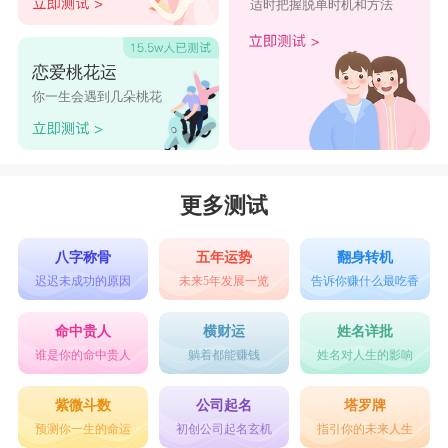
适时把握脱单时机和方法
恋爱桃花运
你一生会遇到几朵桃花
更多测试
八字称骨
五年运势
翻身转机
迟迟未成功的原因
未来5年发展一览
告诉你赚什么最吃香
命中贵人
横财运
姓名详批
谁是你的命中贵人
躺着都能赚钱
姓名对人生的影响
紫微斗数
公司起名
塔罗牌
预测你一生的命运
初创公司起名玄机
指引你的未来人生