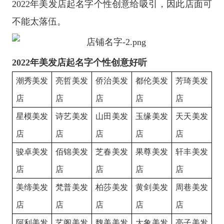
2022年美发店起名字个性创意给吸引，因此店面可
不能太落伍。
2022年美发店起名字个性创意好听
潮秀美发
亮哲美发
侨治美发
都伦美发
芳琦美发
店
店
店
店
店
星模美发
诗艺美发
山田美发
玉缘美发
天天美发
店
店
店
店
店
骏卓美发
佰锦美发
芝春美发
果尊美发
轩丰美发
店
店
店
店
店
美缔美发
梵普美发
柏莎美发
黄剑美发
周巷美发
店
店
店
店
店
阿利美发
艺阁美发
魏美美发
大象美发
亮子美发