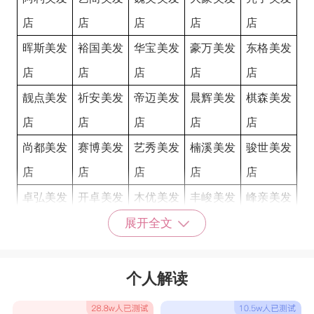
店
店
店
店
店
晖斯美发
裕国美发
华宝美发
豪万美发
东格美发
店
店
店
店
店
靓点美发
祈安美发
帝迈美发
晨辉美发
棋森美发
店
店
店
店
店
尚都美发
赛博美发
艺秀美发
楠溪美发
骏世美发
店
店
店
店
店
卓弘美发
开卓美发
木优美发
丰峻美发
峰亲美发
店
店
店
店
店
展开全文
梵茜美发
她雅美发
军晶美发
名梵美发
艺典美美
店
店
店
店
发店
个人解读
龙天美发
黄剑美发
艾玛仕美
三丽人美
成伊美发