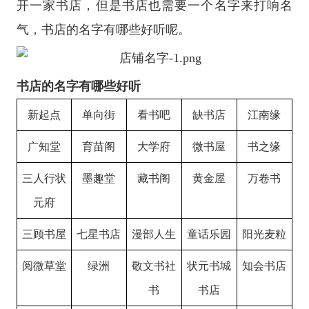
开一家书店，但是书店也需要一个名字来打响名
气，书店的名字有哪些好听呢。
书店的名字有哪些好听
新起点
单向街
看书吧
缺书店
江南缘
广知堂
育苗阁
大学府
微书屋
书之缘
三人行状
墨趣堂
藏书阁
黄金屋
万卷书
元府
三顾书屋
七星书店
漫部人生
童话乐园
阳光麦粒
阅微草堂
绿洲
敬文书社
状元书城
知会书店
书
书店