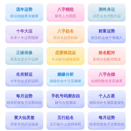
流年运势
八字精批
测终身运
财运婚姻事业健康
解答人生困惑
洞悉未来鸿图大运
十年大运
八字起名
财富运势
未来十年运势指南
有好名就有好命
抓住机会做个有钱人
正缘画像
恋爱桃花运
姓名配对
看看真爱长什么样
专业解答姻缘困惑
多维分析配对情况
生肖财运
姻缘分析
八字合婚
今年你会走好运吗
揭秘你命中注定姻缘
合婚指数有多高速查
每月运势
手机号码测吉凶
个人占星
精准把握每月运势吉凶
靓号在线测试
领取你的专属星盘报告
黄大仙灵签
五行起名
每月运势
求签求得好运连连
五行缺什么如何补旺
精准把握每月运势吉凶