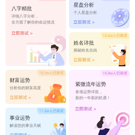
店
店
书店
星盘分析
八字精批
个人星盘分析
详细八字分析，
向荣书店
井观书店
绿洲书店
悠贝书店
彩阳书店
全方面了解你的命运情况
老橡树书
福文阁书
书影时光
洋洋书店
书虫书店
店
店
书店
姓名详批
揭秘姓名吉凶
育慧书店
新世纪书
东诚书店
国图书店
华威书店
店
财富运势
风线装书
理香藏书
感馆书店
博长书店
雁迟书店
紫微流年运势
分析你的财富高度
店
书店
各项运势详批，
新的一年新的机遇！
鑫放书店
超范书店
绿节书店
心之鸟书
网书临书
店
店
事业运势
解读您的事业天赋
馨宜书店
花花落轩
今日阅读
吉讯书店
豪豪书店