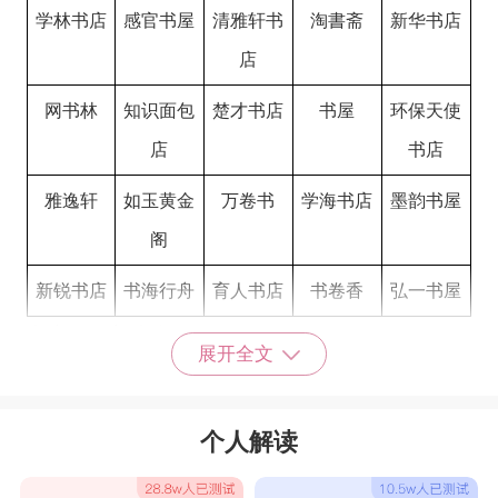
学林书店
感官书屋
清雅轩书
淘書斋
新华书店
店
网书林
知识面包
楚才书店
书屋
环保天使
店
书店
雅逸轩
如玉黄金
万卷书
学海书店
墨韵书屋
阁
新锐书店
书海行舟
育人书店
书卷香
弘一书屋
书店的名字独特的
展开全文
心怡书店
晓芸书店
学子书店
尚文书店
晟雅轩书
店
个人解读
富恒书店
新世纪书
新布克书
大兴城市
天源书店