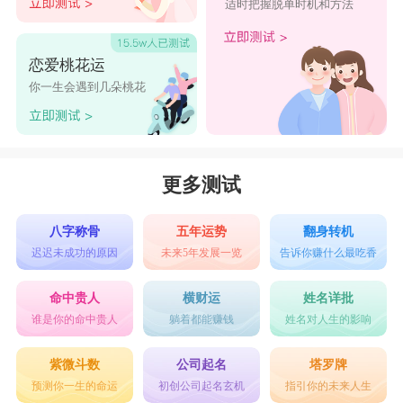
适时把握脱单时机和方法
恋爱桃花运
你一生会遇到几朵桃花
更多测试
八字称骨
五年运势
翻身转机
迟迟未成功的原因
未来5年发展一览
告诉你赚什么最吃香
命中贵人
横财运
姓名详批
谁是你的命中贵人
躺着都能赚钱
姓名对人生的影响
紫微斗数
公司起名
塔罗牌
预测你一生的命运
初创公司起名玄机
指引你的未来人生