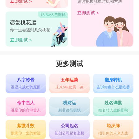
适时把握脱单时机和方法
恋爱桃花运
你一生会遇到几朵桃花
更多测试
八字称骨
五年运势
翻身转机
迟迟未成功的原因
未来5年发展一览
告诉你赚什么最吃香
命中贵人
横财运
姓名详批
谁是你的命中贵人
躺着都能赚钱
姓名对人生的影响
紫微斗数
公司起名
塔罗牌
预测你一生的命运
初创公司起名玄机
指引你的未来人生