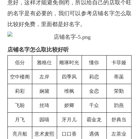
意好，这样才能避免倒闭，所以给自己的店取个旺
的名字是有必要的，我们可以参考店铺名字怎么取
比较好免费，里面都是好名字。
店铺名字怎么取比较好听
佰分
雅格仕
雕琢时光
懂你
卡菲娅
空中楼阁
左岸
四季风
莉恋
蒂菡
莉彩
娴黛
维枫
金恋
荣勤
飞盼
丝琦
娇卿
千众
韵燕
月飞
园喵
牙月儿
霸金龙
舒典当
亮月船
意术麦熙
口口香
遇偶
左茶业