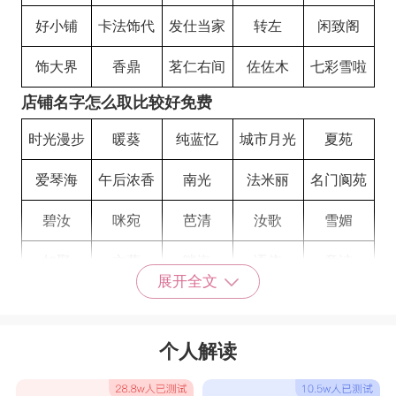
好小铺
卡法饰代
发仕当家
转左
闲致阁
饰大界
香鼎
茗仁右间
佐佐木
七彩雪啦
店铺名字怎么取比较好免费
时光漫步
暖葵
纯蓝忆
城市月光
夏苑
爱琴海
午后浓香
南光
法米丽
名门阆苑
碧汝
咪宛
芭清
汝歌
雪媚
如聚
文蕾
咪海
语依
意洁
展开全文
聪汝
羽韩
裳纤
秀蕾
佳贝贝
优小憩
青城魔王
流水年
小森林
素元
个人解读
兜麦
味名匠
福邦雪化
锦青
里花