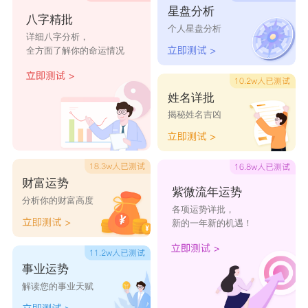
星盘分析
八字精批
大城兄弟
宝蓝石
一有家
图娃倍爱
下小屋
个人星盘分析
详细八字分析，
全方面了解你的命运情况
格空
迪派
易快佳
优森林
尚爱
姓名详批
揭秘姓名吉凶
财富运势
紫微流年运势
分析你的财富高度
各项运势详批，
新的一年新的机遇！
事业运势
解读您的事业天赋