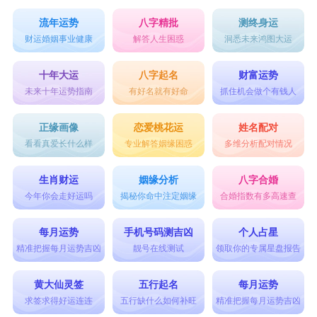
流年运势
八字精批
测终身运
财运婚姻事业健康
解答人生困惑
洞悉未来鸿图大运
十年大运
八字起名
财富运势
未来十年运势指南
有好名就有好命
抓住机会做个有钱人
正缘画像
恋爱桃花运
姓名配对
看看真爱长什么样
专业解答姻缘困惑
多维分析配对情况
生肖财运
姻缘分析
八字合婚
今年你会走好运吗
揭秘你命中注定姻缘
合婚指数有多高速查
每月运势
手机号码测吉凶
个人占星
精准把握每月运势吉凶
靓号在线测试
领取你的专属星盘报告
黄大仙灵签
五行起名
每月运势
求签求得好运连连
五行缺什么如何补旺
精准把握每月运势吉凶