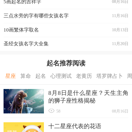
5画起名的吉祥字
08月16日
三点水旁的字有哪些女孩名字
11月16日
10画繁体字取名
10月13日
圣经女孩名字大全集
11月20日
起名推荐阅读
星座
算命
起名
心理测试
老黄历
塔罗牌占卜
8月8日是什么星座？天生主角
的狮子座性格揭秘
58
08月16日
十二星座代表的花语