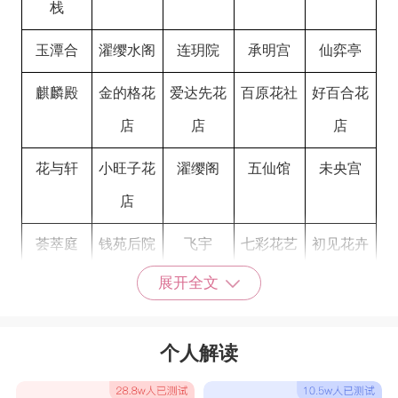
栈
玉潭合
濯缨水阁
连玥院
承明宫
仙弈亭
麒麟殿
金的格花
爱达先花
百原花社
好百合花
店
店
店
花与轩
小旺子花
濯缨阁
五仙馆
未央宫
店
荟萃庭
钱苑后院
飞宇
七彩花艺
初见花卉
展开全文
一品醉花
千寻花语
馨香
玉也花坊
袭任花店
花店的名字很雅致的
个人解读
纽艾
木卓
爱林
迈豪
佩鑫