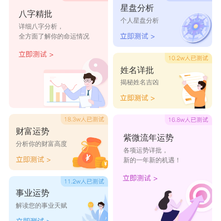
宏百
腾迎
辉海
广奥
川财
星盘分析
八字精批
个人星盘分析
详细八字分析，
尚至
用太
禾达
鸿欣
斯耀
全方面了解你的命运情况
仕坚
天磊
倍丝
一瓣花店
馨心花店
姓名详批
花有缺
淘话缘
花花世界
花之都
花年华
揭秘姓名吉凶
花草之堂
花之语
恋花会语
藏香坊
千寻花语
沁原春
飞花之都
有家花店
花语柔
花开半夏
财富运势
紫微流年运势
分析你的财富高度
一品最花
漫香亭
新花怒放
花道花店
馨媛花店
各项运势详批，
新的一年新的机遇！
雅玥花香
闫芳花店
缘梦鲜花
馨香苑花
夏末花店
花店
店
事业运势
解读您的事业天赋
荣川花店
航银花店
馨缘花店
昕昕花店
浪漫花语