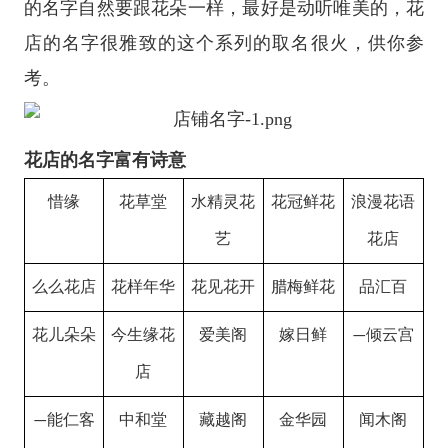
的名字自然要跟花朵一样，最好是动听唯美的，花
店的名字很雅致的这个系列的取名很火，供你参
考。
花店的名字富有诗意
惜缘
花草堂
水精灵花
花冠鲜花
浪漫花语
艺
花店
么么花店
花样年华
花见花开
腊梅鲜花
品汇百
花儿朵朵
今生缘花
爱美阁
嫁日鲜
倾云宫
—
店
能仁客
中和堂
藏越阁
金华园
闻木阁
—