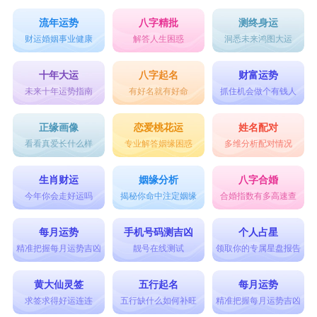
流年运势
八字精批
测终身运
财运婚姻事业健康
解答人生困惑
洞悉未来鸿图大运
十年大运
八字起名
财富运势
未来十年运势指南
有好名就有好命
抓住机会做个有钱人
正缘画像
恋爱桃花运
姓名配对
看看真爱长什么样
专业解答姻缘困惑
多维分析配对情况
生肖财运
姻缘分析
八字合婚
今年你会走好运吗
揭秘你命中注定姻缘
合婚指数有多高速查
每月运势
手机号码测吉凶
个人占星
精准把握每月运势吉凶
靓号在线测试
领取你的专属星盘报告
黄大仙灵签
五行起名
每月运势
求签求得好运连连
五行缺什么如何补旺
精准把握每月运势吉凶