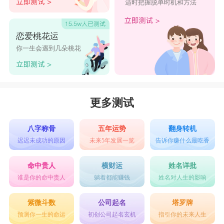
适时把握脱单时机和方法
恋爱桃花运
你一生会遇到几朵桃花
更多测试
八字称骨
五年运势
翻身转机
迟迟未成功的原因
未来5年发展一览
告诉你赚什么最吃香
命中贵人
横财运
姓名详批
谁是你的命中贵人
躺着都能赚钱
姓名对人生的影响
紫微斗数
公司起名
塔罗牌
预测你一生的命运
初创公司起名玄机
指引你的未来人生