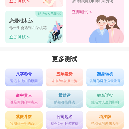
适时把握脱单时机和方法
恋爱桃花运
你一生会遇到几朵桃花
更多测试
八字称骨
五年运势
翻身转机
迟迟未成功的原因
未来5年发展一览
告诉你赚什么最吃香
命中贵人
横财运
姓名详批
谁是你的命中贵人
躺着都能赚钱
姓名对人生的影响
紫微斗数
公司起名
塔罗牌
预测你一生的命运
初创公司起名玄机
指引你的未来人生