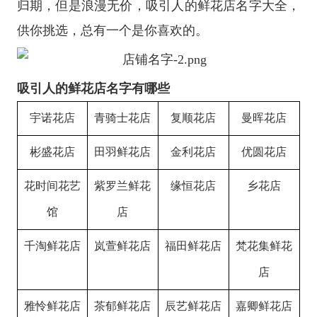
归期，但是浪漫无价，吸引人的鲜花店名字大全，
供你挑选，总有一个是你喜欢的。
吸引人的鲜花店名字有哪些
宇诺花店
青骑士花店
复顺花店
曼晖花店
彬盛花店
田羽鲜花店
金利花店
优圆花店
花时间花艺
紫罗兰鲜花
缘恒花店
乡花店
馆
店
千淘鲜花店
岚萱鲜花店
福田鲜花店
梵花集鲜花
店
雅怜鲜花店
茶郁鲜花店
辰艺鲜花店
嘉卿鲜花店