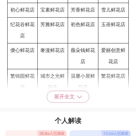
初心鲜花店
宝素鲜花店
芳香鲜花店
雪儿鲜花店
忋花谷鲜花
芳雅鲜花店
初色鲜花店
玉蓓鲜花店
店
僾心鲜花店
奢漫鲜花店
薇朵钱鲜花
爱丽创意鲜
店
花店
繁锦园鲜花
城市之光鲜
温馨小屋鲜
繁花鲜花店
店
花店
花店
展开全文
吸引人的鲜花店名字大全
吉慈
莺幻
雅雁
香玫
个人解读
英莎
萍韵
吉菲
素莺