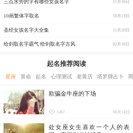
三点水旁的字有哪些女孩名字
11月16日
10画繁体字取名
10月13日
圣经女孩名字大全集
11月20日
给剑取名字霸气 给剑取名字古风
02月10日
起名推荐阅读
星座
算命
起名
心理测试
老黄历
塔罗牌占卜
欺骗金牛座的下场
1467
08月14日
处女座女生喜欢一个人的表