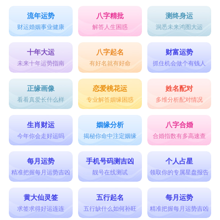
流年运势
八字精批
测终身运
财运婚姻事业健康
解答人生困惑
洞悉未来鸿图大运
十年大运
八字起名
财富运势
未来十年运势指南
有好名就有好命
抓住机会做个有钱人
正缘画像
恋爱桃花运
姓名配对
看看真爱长什么样
专业解答姻缘困惑
多维分析配对情况
生肖财运
姻缘分析
八字合婚
今年你会走好运吗
揭秘你命中注定姻缘
合婚指数有多高速查
每月运势
手机号码测吉凶
个人占星
精准把握每月运势吉凶
靓号在线测试
领取你的专属星盘报告
黄大仙灵签
五行起名
每月运势
求签求得好运连连
五行缺什么如何补旺
精准把握每月运势吉凶