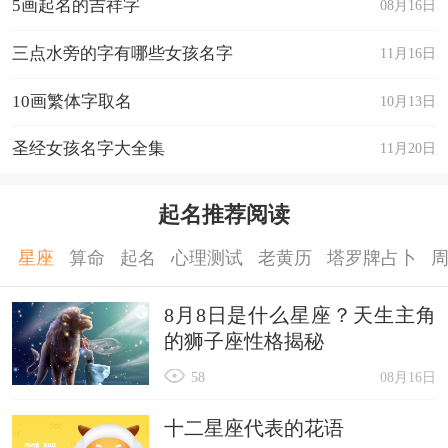
5画起名的吉祥字
08月16日
三点水旁的字有哪些女孩名字
11月16日
10画繁体字取名
10月13日
圣经女孩名字大全集
11月20日
起名推荐阅读
星座
算命
起名
心理测试
老黄历
塔罗牌占卜
8月8日是什么星座？天生主角
的狮子座性格揭秘
58
08月16日
十二星座代表的花语