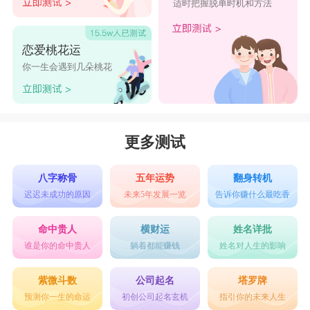
适时把握脱单时机和方法
恋爱桃花运
你一生会遇到几朵桃花
更多测试
八字称骨
五年运势
翻身转机
迟迟未成功的原因
未来5年发展一览
告诉你赚什么最吃香
命中贵人
横财运
姓名详批
谁是你的命中贵人
躺着都能赚钱
姓名对人生的影响
紫微斗数
公司起名
塔罗牌
预测你一生的命运
初创公司起名玄机
指引你的未来人生