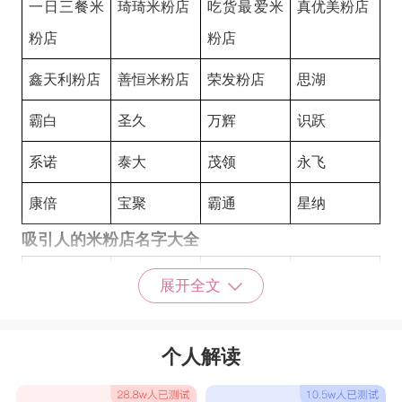
一日三餐米
琦琦米粉店
吃货最爱米
真优美粉店
粉店
粉店
鑫天利粉店
善恒米粉店
荣发粉店
思湖
霸白
圣久
万辉
识跃
系诺
泰大
茂领
永飞
康倍
宝聚
霸通
星纳
吸引人的米粉店名字大全
菲悦米粉店
唯我独鲜米
微浪漫米粉
老味道米粉
展开全文
粉店
店
店
粉飘香米粉
珍爱米粉店
小馋猫米粉
悠乐福米粉
个人解读
店
店
店