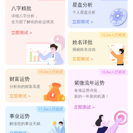
星盘分析
琦琦米粉店
客留香米粉
阿拉辣米粉
土家妹米粉
八字精批
个人星盘分析
详细八字分析，
店
店
店
全方面了解你的命运情况
金麦绿色粉
利利米粉店
翌晨米粉店
大清米粉店
店
姓名详批
揭秘姓名吉凶
喵喵米粉店
爱客美米粉
长久米粉店
奥斯康星粉
店
店
财富运势
昧力米粉店
吃货
e族米
能祥
成禾
紫微流年运势
分析你的财富高度
粉店
各项运势详批，
新的一年新的机遇！
先胜
太频
览利
盈力
事业运势
旋振
展营
妙妙
频卓
解读您的事业天赋
冠旋
复名
雷银
环磊