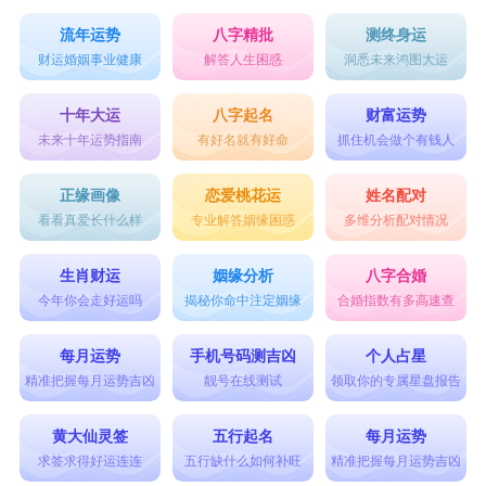
流年运势
八字精批
测终身运
财运婚姻事业健康
解答人生困惑
洞悉未来鸿图大运
十年大运
八字起名
财富运势
未来十年运势指南
有好名就有好命
抓住机会做个有钱人
正缘画像
恋爱桃花运
姓名配对
看看真爱长什么样
专业解答姻缘困惑
多维分析配对情况
生肖财运
姻缘分析
八字合婚
今年你会走好运吗
揭秘你命中注定姻缘
合婚指数有多高速查
每月运势
手机号码测吉凶
个人占星
精准把握每月运势吉凶
靓号在线测试
领取你的专属星盘报告
黄大仙灵签
五行起名
每月运势
求签求得好运连连
五行缺什么如何补旺
精准把握每月运势吉凶