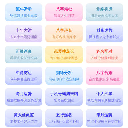
流年运势
八字精批
测终身运
财运婚姻事业健康
解答人生困惑
洞悉未来鸿图大运
十年大运
八字起名
财富运势
未来十年运势指南
有好名就有好命
抓住机会做个有钱人
正缘画像
恋爱桃花运
姓名配对
看看真爱长什么样
专业解答姻缘困惑
多维分析配对情况
生肖财运
姻缘分析
八字合婚
今年你会走好运吗
揭秘你命中注定姻缘
合婚指数有多高速查
每月运势
手机号码测吉凶
个人占星
精准把握每月运势吉凶
靓号在线测试
领取你的专属星盘报告
黄大仙灵签
五行起名
每月运势
求签求得好运连连
五行缺什么如何补旺
精准把握每月运势吉凶