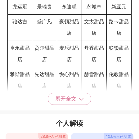
龙运冠
景瑞贵
永迪联
永城卓
新亚元
驰达吉
盛广凡
豪顿甜品
文太甜品
路卡甜品
店
店
店
卓永甜品
贸尔甜品
麦乐甜品
丹香甜品
联锁甜品
店
店
店
店
店
雅斯甜品
先达甜品
悦心甜品
赫雪甜品
伦教甜品
店
店
店
店
店
展开全文
曼荣甜品
储缘甜品
伊缘甜品
倍爱甜品
心点甜品
店
店
店
店
店
个人解读
甜品店名字大全简单大方四个字
麦香心坊
甜在心扉
黑糖玛琪
幸福洋果
奶油童话