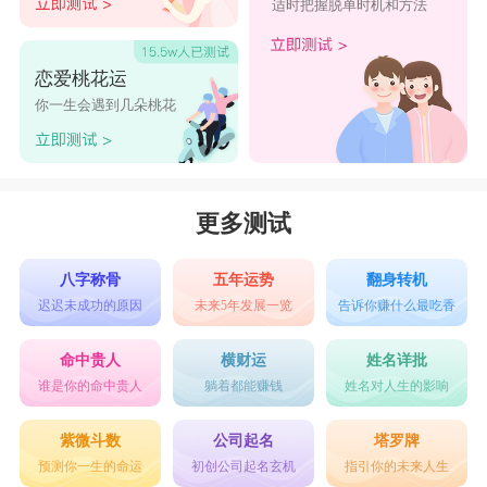
适时把握脱单时机和方法
恋爱桃花运
你一生会遇到几朵桃花
更多测试
八字称骨
五年运势
翻身转机
迟迟未成功的原因
未来5年发展一览
告诉你赚什么最吃香
命中贵人
横财运
姓名详批
谁是你的命中贵人
躺着都能赚钱
姓名对人生的影响
紫微斗数
公司起名
塔罗牌
预测你一生的命运
初创公司起名玄机
指引你的未来人生