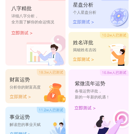
星盘分析
八字精批
个人星盘分析
幸福时光
杰煌蛋糕
卡布奇诺
下午茶坊
爱之蜜码
详细八字分析，
全方面了解你的命运情况
晋鑫蛋糕
麦秀蛋糕
华利蛋糕
聚汇一家
琼楼玉阁
姓名详批
东侨金星
荷花开了
一枝独秀
风和日暖
富春朝夕
揭秘姓名吉凶
有滋有味
水头煜宸
富有副食
恒泰高河
篝火码头
美啦美啦
康达尚郡
美丽佳人
三联宏达
福顺仁和
财富运势
紫微流年运势
鑫玉达黄
新安荣顺
泰平双兴
乐成盛众
南盛友莲
分析你的财富高度
各项运势详批，
新的一年新的机遇！
源利茂盛
尚品盛宴
百衣百顺
润泽丰达
宝悦顺发
那家小厨
沙井乐家
金锋拖车
金雪鑫旺
金城茶隐
事业运势
解读您的事业天赋