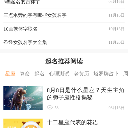
5画起名的吉祥字
08月16日
三点水旁的字有哪些女孩名字
11月16日
10画繁体字取名
10月13日
圣经女孩名字大全集
11月20日
起名推荐阅读
星座
算命
起名
心理测试
老黄历
塔罗牌占卜
8月8日是什么星座？天生主角
的狮子座性格揭秘
58
08月16日
十二星座代表的花语