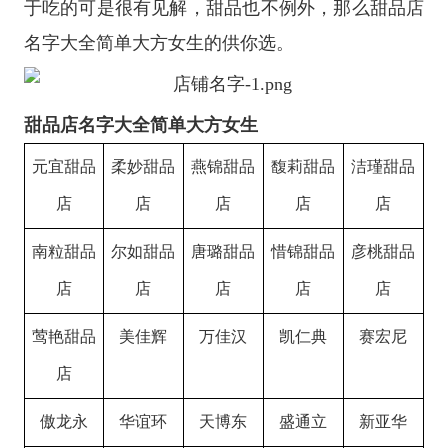
于吃的可是很有见解，甜品也不例外，那么甜品店
名字大全简单大方女生的供你选。
甜品店名字大全简单大方女生
元宜甜品
柔妙甜品
燕锦甜品
馥莉甜品
洁瑾甜品
店
店
店
店
店
南粒甜品
尔如甜品
唐璐甜品
惜锦甜品
彦桃甜品
店
店
店
店
店
莺艳甜品
美佳辉
万佳汉
凯仁典
赛宏尼
店
傲龙永
华谊环
天博东
盛通立
新亚华