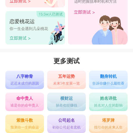
适时把握脱单时机和方法
恋爱桃花运
你一生会遇到几朵桃花
更多测试
八字称骨
五年运势
翻身转机
迟迟未成功的原因
未来5年发展一览
告诉你赚什么最吃香
命中贵人
横财运
姓名详批
谁是你的命中贵人
躺着都能赚钱
姓名对人生的影响
紫微斗数
公司起名
塔罗牌
预测你一生的命运
初创公司起名玄机
指引你的未来人生