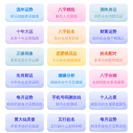
流年运势
八字精批
测终身运
财运婚姻事业健康
解答人生困惑
洞悉未来鸿图大运
十年大运
八字起名
财富运势
未来十年运势指南
有好名就有好命
抓住机会做个有钱人
正缘画像
恋爱桃花运
姓名配对
看看真爱长什么样
专业解答姻缘困惑
多维分析配对情况
生肖财运
姻缘分析
八字合婚
今年你会走好运吗
揭秘你命中注定姻缘
合婚指数有多高速查
每月运势
手机号码测吉凶
个人占星
精准把握每月运势吉凶
靓号在线测试
领取你的专属星盘报告
黄大仙灵签
五行起名
每月运势
求签求得好运连连
五行缺什么如何补旺
精准把握每月运势吉凶