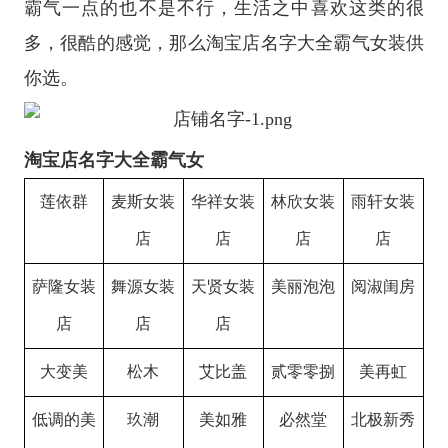
霸气一点的也不是不行，生活之中喜欢这类的很
多，很酷的感觉，那么淘宝店名字大全霸气女装供
你选。
淘宝店名字大全霸气女
莲依群
麦斯女装
华祥女装
林欣女装
雨轩女装
店
店
店
店
萨隆女装
舞源女装
天贤女装
美丽泡泡
阅淑闺房
店
店
店
大变美
松木
艾比盖
贰零零捌
美再虹
低调的美
玖潮
美如雅
必然堂
北极新秀