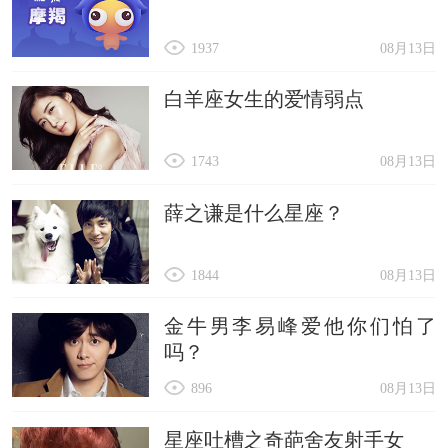
1937
08月13日
白羊座女生的爱情弱点
1743
08月13日
薛之谦是什么星座？
1844
08月13日
金牛男李易峰爱他你们怕了
吗？
896
08月13日
星座吐槽之奇葩舍友射手女