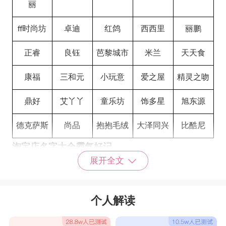
丽
时尚坊
卓迪
红鸽
西西里
丽鹏
ff
正睿
良钰
芭黎城市
米兰
天天食
康福
三和元
小玩意
爱之屋
精灵之吻
鼎好
艾丫丫
童乐坊
饰多星
旭东源
德克萨斯
尚品
抱抱毛绒
大泽同兴
比酷尼
淘宝店名字大全霸气好记
展开全文
壹木森
沉香苑
优尚
双生花
慕初
四君子
暗香来
君海
蒂森克伯
九燕
个人解读
创兴
安龙
衣锦还乡
宝雅德
染指流年