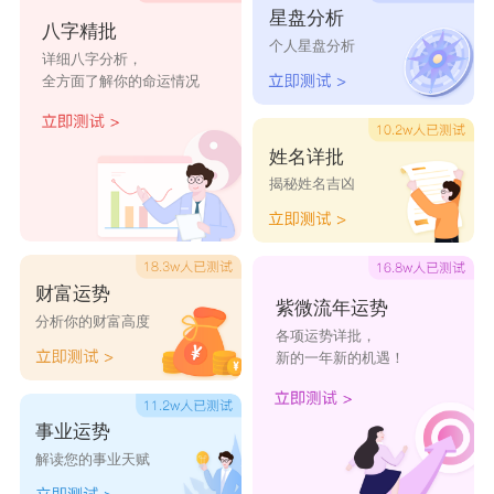
星盘分析
八字精批
迈彩
惠美佳
忆欧
华益
豆瓣
个人星盘分析
详细八字分析，
全方面了解你的命运情况
添美
克明峻德
强发
宠萌天下
茂绣园
天胜
冀东
闲茶小筑
蓝色记忆
荷花
姓名详批
揭秘姓名吉凶
唯爱
艾雅
德胜
富冠吉
宇啸晖
惠信汉
润庆湖
腾啸久
维豪世
莱创磊
财富运势
康富欣
苏铭能
万汇原
科华天
风云圆
紫微流年运势
分析你的财富高度
各项运势详批，
新的一年新的机遇！
事业运势
解读您的事业天赋