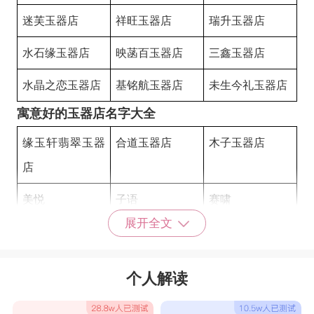
迷芙玉器店
祥旺玉器店
瑞升玉器店
水石缘玉器店
映菡百玉器店
三鑫玉器店
水晶之恋玉器店
基铭航玉器店
未生今礼玉器店
寓意好的玉器店名字大全
缘玉轩翡翠玉器
合道玉器店
木子玉器店
店
美悦
子语
赛啸
展开全文
江迪
通华
健泰
码达
驰白
新妙
个人解读
旺霆
阳蓝
营立