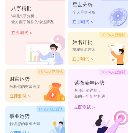
星盘分析
玉子
时元
电微
八字精批
个人星盘分析
详细八字分析，
跃广
太祥
建相
全方面了解你的命运情况
迈硕
博爱
扬帝
姓名详批
霆欣
硕仕
启长
揭秘姓名吉凶
语豪
傲安
娇玉娘珠宝玉器
店
财富运势
紫微流年运势
恒雅斋玉器店
南红明月玉器店
翠艺珠宝玉器店
分析你的财富高度
各项运势详批，
新的一年新的机遇！
事业运势
解读您的事业天赋