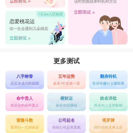
适时把握脱单时机和方法
恋爱桃花运
你一生会遇到几朵桃花
更多测试
八字称骨
五年运势
翻身转机
迟迟未成功的原因
未来5年发展一览
告诉你赚什么最吃香
命中贵人
横财运
姓名详批
谁是你的命中贵人
躺着都能赚钱
姓名对人生的影响
紫微斗数
公司起名
塔罗牌
预测你一生的命运
初创公司起名玄机
指引你的未来人生