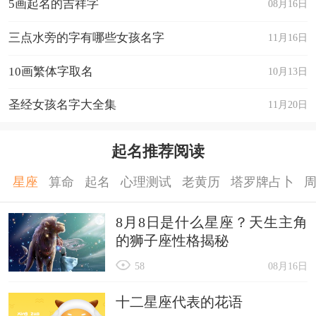
5画起名的吉祥字
08月16日
三点水旁的字有哪些女孩名字
11月16日
10画繁体字取名
10月13日
圣经女孩名字大全集
11月20日
起名推荐阅读
星座
算命
起名
心理测试
老黄历
塔罗牌占卜
8月8日是什么星座？天生主角
的狮子座性格揭秘
58
08月16日
十二星座代表的花语