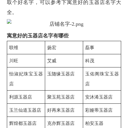
取个好名字，可以参考下寓意好的玉器店名字大
全。
寓意好的玉器店名字有哪些
联维
扬宏
磊事
川旺
艾威
科茂
怡淑妃珠宝玉器
玉随缘玉器店
玉佑阁珠宝玉器
店
店
利源玉器店
聚玉苑玉器店
安沐浠玉器店
玉兰仙道玉器店
好再来玉器店
彩娅蒂玉器店
辉煌都玉器店
克亦辉玉器店
柏安玉器