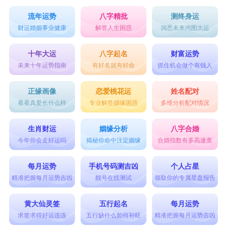
流年运势
八字精批
测终身运
财运婚姻事业健康
解答人生困惑
洞悉未来鸿图大运
十年大运
八字起名
财富运势
未来十年运势指南
有好名就有好命
抓住机会做个有钱人
正缘画像
恋爱桃花运
姓名配对
看看真爱长什么样
专业解答姻缘困惑
多维分析配对情况
生肖财运
姻缘分析
八字合婚
今年你会走好运吗
揭秘你命中注定姻缘
合婚指数有多高速查
每月运势
手机号码测吉凶
个人占星
精准把握每月运势吉凶
靓号在线测试
领取你的专属星盘报告
黄大仙灵签
五行起名
每月运势
求签求得好运连连
五行缺什么如何补旺
精准把握每月运势吉凶