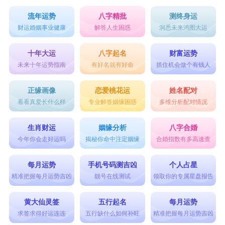
流年运势
八字精批
测终身运
财运婚姻事业健康
解答人生困惑
洞悉未来鸿图大运
十年大运
八字起名
财富运势
未来十年运势指南
有好名就有好命
抓住机会做个有钱人
正缘画像
恋爱桃花运
姓名配对
看看真爱长什么样
专业解答姻缘困惑
多维分析配对情况
生肖财运
姻缘分析
八字合婚
今年你会走好运吗
揭秘你命中注定姻缘
合婚指数有多高速查
每月运势
手机号码测吉凶
个人占星
精准把握每月运势吉凶
靓号在线测试
领取你的专属星盘报告
黄大仙灵签
五行起名
每月运势
求签求得好运连连
五行缺什么如何补旺
精准把握每月运势吉凶