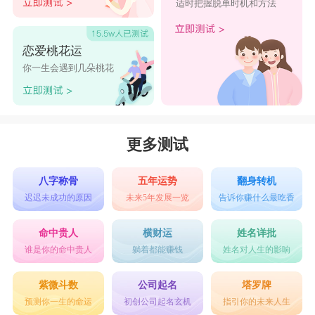
适时把握脱单时机和方法
恋爱桃花运
你一生会遇到几朵桃花
更多测试
八字称骨
五年运势
翻身转机
迟迟未成功的原因
未来5年发展一览
告诉你赚什么最吃香
命中贵人
横财运
姓名详批
谁是你的命中贵人
躺着都能赚钱
姓名对人生的影响
紫微斗数
公司起名
塔罗牌
预测你一生的命运
初创公司起名玄机
指引你的未来人生