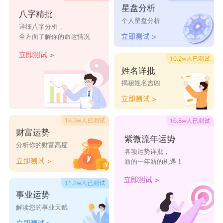
星盘分析
智月奶茶
金香奶茶
千里之外奶
爱恋奶茶
八字精批
个人星盘分析
详细八字分析，
茶店
全方面了解你的命运情况
夏日飘香奶
爱杯奶茶
优味奶茶
ilove
茶店
姓名详批
揭秘姓名吉凶
沁恬
飘香坊
易彩奶茶
拓运奶茶
旺阁奶茶
讯奇奶茶
环宇士多奶
多乐多奶茶
财富运势
茶
店
紫微流年运势
分析你的财富高度
各项运势详批，
杯杯爽奶茶
贝尔乐奶茶
财跃奶茶
晶瑞奶茶
新的一年新的机遇！
店
事业运势
解读您的事业天赋