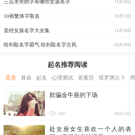
三点水旁的字有哪些女孩名字
11月16日
10画繁体字取名
10月13日
圣经女孩名字大全集
11月20日
给剑取名字霸气 给剑取名字古风
02月10日
起名推荐阅读
星座
算命
起名
心理测试
老黄历
塔罗牌占卜
欺骗金牛座的下场
1467
08月14日
处女座女生喜欢一个人的表