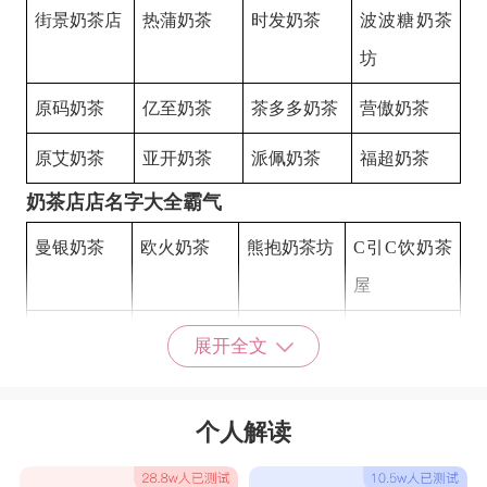
街景奶茶店
热蒲奶茶
时发奶茶
波波糖奶茶
坊
原码奶茶
亿至奶茶
茶多多奶茶
营傲奶茶
原艾奶茶
亚开奶茶
派佩奶茶
福超奶茶
奶茶店店名字大全霸气
曼银奶茶
欧火奶茶
熊抱奶茶坊
C引C饮奶茶
屋
喔窝鸡奶茶
饮得爽奶茶
回味屋奶茶
拓长奶茶
展开全文
店
万好奶茶
至阳奶茶
尚微奶茶
级棒珍珠奶
个人解读
茶